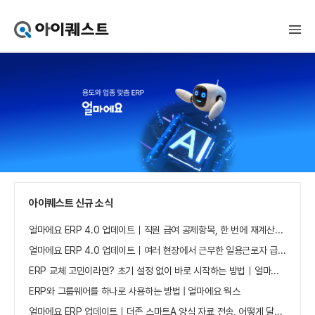
아
이
퀘
스
트
얼
마
에
요
홈
으
로
가
아이퀘스트 신규 소식
기
얼마에요 ERP 4.0 업데이트｜직원 급여 공제항목, 한 번에 재계산하세요
얼마에요 ERP 4.0 업데이트｜여러 현장에서 근무한 일용근로자 급여, 현장별로 선택 수집하세요
ERP 교체 고민이라면? 초기 설정 없이 바로 시작하는 방법｜얼마에요 ERP
ERP와 그룹웨어를 하나로 사용하는 방법 | 얼마에요 웍스
얼마에요 ERP 업데이트｜더존 스마트A 양식 자료 전송, 어떻게 달라졌나요?