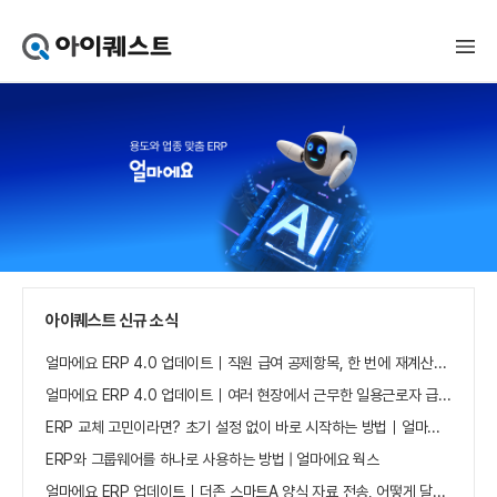
아
이
퀘
스
트
얼
마
에
요
홈
으
로
가
아이퀘스트 신규 소식
기
얼마에요 ERP 4.0 업데이트｜직원 급여 공제항목, 한 번에 재계산하세요
얼마에요 ERP 4.0 업데이트｜여러 현장에서 근무한 일용근로자 급여, 현장별로 선택 수집하세요
ERP 교체 고민이라면? 초기 설정 없이 바로 시작하는 방법｜얼마에요 ERP
ERP와 그룹웨어를 하나로 사용하는 방법 | 얼마에요 웍스
얼마에요 ERP 업데이트｜더존 스마트A 양식 자료 전송, 어떻게 달라졌나요?