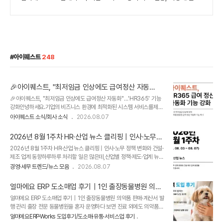
아이퀘스트
248
🎉아이퀘스트, "최저임금 인상에도 급여정산 자동
화"…'HR365' 기능 강화
🎉아이퀘스트, "최저임금 인상에도 급여정산 자동화"…'HR365' 기능
강화안녕하세요.기업의 비즈니스 환경에 최적화된 시스템 서비스를제공
하는 아이퀘스트입니다.​B2B(기업간거래) SW 선도기업 아이퀘스트가
아이퀘스트 소식/회사 소식
2026.08.07
2027년 최저임금 인상에 맞춰 인사관리 솔루션 ‘HR365’를 활용한 급
여 정산 자동화 기능을 제시했다는소식 전해드립니다.아이퀘스트, "최저
2026년 8월 1주차 HR·산업 뉴스 클리핑 | 인사·노무
임금 인상에도 급여정산 자동화"…'HR365' 기능 강화 기사 전문 보러
정책 변화와 건설·제조 업계 동향
2026년 8월 1주차 HR·산업 뉴스 클리핑 | 인사·노무 정책 변화와 건설·
가기 아이퀘스트가 2027년 최저임금 인상에 맞춰 인사관리 솔루션
제조 업계 동향하루하루 처리할 일은 많은데,산업별 정책·제도·업계 뉴스
‘HR365’를 활용한 급여 정산 자동화 기능을 제시했다는 것에 관련한
까지모두 챙기기 쉽지 않으시죠.​그래서 매주 금요일,실무에 필요한 이슈
보도자료입니다. 이에 대한 자세한 내용은 위 기사 전문을 참고 부탁 드
경영·세무 트렌드/뉴스 모음
2026.08.07
만 정리해 드립니다.​👉 2026년 8월 1주차 산업별 뉴스 클리핑​이번 주
립니다.​ 근태 기록을 기반으로 급여를 자동 계산하는 HR365직원마다
주요 이슈,지금부터 간단히 살펴보겠습니다.1. HR·인사/노무 주요 뉴스
근무시간과 ..
얼마에요 ERP 도소매업 후기｜1인 출장동물병원 의약
(26. 08. 03 ~ 08. 07 기준)NO.기사 제목언론사1“자발적 퇴사도 돈
품 판매·계산서 발행 관리
얼마에요 ERP 도소매업 후기｜1인 출장동물병원 의약품 판매·계산서 발
준다” 청년 실업급여 바뀐다…생애 1회 지급 검토서울경제2대법 "무기
행 관리 출장 전문 동물병원을 혼자 운영하다 보면 진료 외에도 의약품
계약직 전환 근로자, 정규직과 동일한 처우 받아야"뉴스13'영업익 N%
판매 내역과 계산서 발행 등 직접 챙겨야 할 업무가 많습니다.저 역시 사
성과급' 정부 지침 나온다한국경제4내년 최저임금 1만700원 확정…민
얼마에요ERP·Works 도입후기/도소매·유통·서비스업 후기