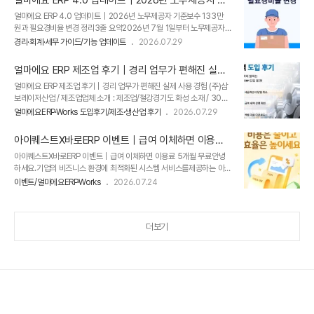
로 수집하고 전표처리하여 모든 경리 업무를 편리하게 지원합니다.
준보수 133만 원과 필요경비율 변경 정리
얼마에요 ERP 4.0 업데이트｜2026년 노무제공자 기준보수 133만
원과 필요경비율 변경 정리3줄 요약2026년 7월 1일부터 노무제공자
의 새로운 필요경비율이 적용됩니다.월단위 기준보수액은 기존과 동일한
경리·회계·세무 가이드/기능 업데이트
2026.07.29
월 133만 원입니다.얼마에요 ERP 4.0의 사업소득 소득자등록 메뉴에
개정 기준이 반영됐습니다.노무제공자란 무엇인가요?노무제공자는 근로
얼마에요 ERP 제조업 후기｜경리 업무가 편해진 실제
자는 아니지만 다른 사람의 사업을 위해 직접 노무를 제공하고, 그 대가
사용 경험
얼마에요 ERP 제조업 후기｜경리 업무가 편해진 실제 사용 경험 (주)삼
를 받는 계약을 체결한 사람을 의미합니다.보험설계사, 방문강사, 택배기
보레이저산업 / 제조업업체 소개 : 제조업/철강​경기도 화성 소재 / 30인
사, 방문판매원, 대리운전기사, 소프트웨어 기술자, 관광통역안내사 등
미만얼마에요 ERP 이전 사용 프로그램 : 타 회계 프로그램 3줄 요약철강
고용보험법령에서 정한 직종이 대표적인 노무제공자에 해당합니다.​
얼마에요ERP·Works 도입후기/제조·생산업 후기
2026.07.29
제조업 고객은 경리 업무를 효율적으로 처리하기 위해 지인의 추천으로
2026년 7월 1일 부터 노무제공자의 기준보수 및 보수액에서 제외하는
얼마에요 ERP를 도입했습니다.실제 사용 후 세금계산서 당일 취소, 급여
필요경비율이 변경되었습니..
아이퀘스트X바로ERP 이벤트｜급여 이체하면 이용료
내역 확인, 엑셀 다운로드, 빠른 정보 검색 기능을 편리한 점으로 꼽았습
5개월 무료
아이퀘스트X바로ERP 이벤트｜급여 이체하면 이용료 5개월 무료안녕
니다.기존 회계 프로그램보다 직관적이고 업무 처리 속도가 빨라, 제조업
하세요.기업의 비즈니스 환경에 최적화된 시스템 서비스를제공하는 아이
경리 프로그램을 찾는 기업에 추천하고 싶다고 평가했습니다.지인 추천
퀘스트입니다.​ERP 도입 비용, 지금 확 줄여보세요!​아이퀘스트 신규 고객
으로 시작한 얼마에요 ERP(주)삼보레이저산업은 업력 11년 차의 제조업
이벤트/얼마에요ERP·Works
2026.07.24
은 가입비와 첫 달 이용료를 면제받고, 신규 & 기존 고객 모두 급여이체
기반 강 주물 주조업 기업입니다.​제조업은 업종 특성상 챙겨야 할..
조건을 충족하면 5개월 이용료 면제까지 추가로 지원받을 수 있습니다.​
기존 고객에게도 스크래핑 서비스 12개월 무료 혜택이 제공되는본 이벤
더보기
트 관련한 자세한 내용은 아래를 참고해 주시길 바랍니다. 1. 신규 고객
기본 혜택 신규 가입하고 '바로ERP' 약정 및 아이퀘스트 연계한 고객에
게는✅ 가입비 11만 원 면제✅ 첫 달 이용료 면제​​​ 2. 신규 & 기존 고객 제
공 혜택 직원 수 3명 이상 업장에서 '바로ERP' 통해서 1인당..