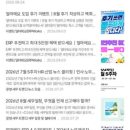
업 운영이 처음인 1인 개인사업자로서 여러 업무를 체계적으로 정리할
주노총·소공연 이의 불수용연합뉴스​​​ 2. 세무 ..
2026.08.04
수 있는 프로그램이 필요했고, 지인 원장님의 추천으로 얼마에요 ERP를
사용하게 되었습니다.3줄 요약출장 전문 동물병원을 운영하며 진료와
얼마에요 도입 후기 이벤트｜8월 후기 작성하고 백화
경리 업무를 혼자 처리하고 있습니다.의약품 판매 내역과 계산서 발행 업
점 상품권 5만원 받으세요
무를 정리하기 위해 얼마에요 ERP를 도입했습니다.모르는 기능은 전화
얼마에요 도입 후기 이벤트｜8월 후기 작성하고 백화점 상품권 5만원
상담과 화면 연결을 통해 안내받을 수 있어 편리하게 사용하고 있습니다.
받으세요3줄 요약얼마에요·AI 얼마경리·얼마에요 웍스 고객을 대상으로
출장동물병원을 혼자 운영하며 겪었던 어려움저는 출장 전문 동물병원을
진행하는 도입 후기 이벤트입니다.2026년 8월 한 달 동안 제품 사용 경
이벤트/얼마에요ERP·Works
2026.08.03
운영하는 1인 ..
험을 작성하면 참여할 수 있습니다.후기를 작성한 고객에게 백화점 상품
권 5만원권을 증정합니다. 회계부터 ERP·협업까지 우리 회사에 맞는 제
ERP 추천하고 최대 5만원 혜택 받으세요｜얼마에요 8
품은?👉 우리 회사 맞춤 도입 문의 [클릭]
월 지인추천 이벤트
ERP 추천하고 최대 5만원 혜택 받으세요｜얼마에요 8월 지인추천 이
벤트3줄 요약지인이 상담하고 견적을 받으면 추천해 준 고객에게 커피
브랜드 5천원권을 드립니다.지인이 제품을 구매하면 추천해 준 고객에
이벤트/얼마에요ERP·Works
2026.08.03
게 백화점 상품권 5만원권을 드립니다.추천받아 구매한 고객에게는 얼
마에요·얼마경리·얼마에요 웍스 중 도입하신 제품을 2개월간 무료로 이
2026년 7월 5주차 HR·산업 뉴스 클리핑 | 인사·노무
용할 수 있습니다. 지인 추천으로 상담받고 2개월 무료 혜택까지우리 회
정책 변화와 건설·제조 업계 동향
2026년 7월 5주차 HR·산업 뉴스 클리핑 | 인사·노무 정책 변화와 건설
사에 맞는 얼마에요 제품을 확인해 보세요!👉 지인 추천 도입 문의하기
·제조 업계 동향하루하루 처리할 일은 많은데,산업별 정책·제도·업계 뉴
[클릭]
스까지모두 챙기기 쉽지 않으시죠.​그래서 매주 금요일,실무에 필요한 이
경영·세무 트렌드/뉴스 모음
2026.07.31
슈만 정리해 드립니다.​👉 2026년 7월 5주차 산업별 뉴스 클리핑​이번
주 주요 이슈,지금부터 간단히 살펴보겠습니다.1. HR·인사/노무 주요 뉴
2026년 8월 세무일정, 무엇을 언제 신고해야 할까?
스 (26. 07. 27 ~ 07. 31 기준) NO.기사 제목언론사1'흩어진 경력' 한
2026년 8월 세무일정, 무엇을 언제 신고해야 할까? 해상도별로 준비되
곳에서…고용24 통합경력증명 서비스 개시뉴시스2최저임금 노사 모두
어 있습니다 :-D26년 8월 세무일정 월페이퍼 다운받으세요! 용도와 업
이의제기…재심의 주목SBS Biz3인턴 성과급 안 줬더니 "17억 줘라"…
종 맞춤, 얼마에요 ERP 물류, 재고, 판매, 매출 등 모든 산업의 업무에 필
소송 휘말린 공기업 '패닉'한국경제4노동감독 권한 지방 위임 12월 시
경영·세무 트렌드/세무 일정 및 월페이퍼
2026.07.31
요한 핵심 기능만을 쉽고 편하게 제공합니다. ​용도와 업종 맞춤, AI 얼마
행…정부 "빈틈없는 준비" 당부노컷뉴스​​​2. ..
경리 계좌, 카드, 현금영수증, 세금계산서까지 모든 거래 내역을 자동으
얼마에요 ERP 4.0 업데이트｜2026년 노무제공자 기