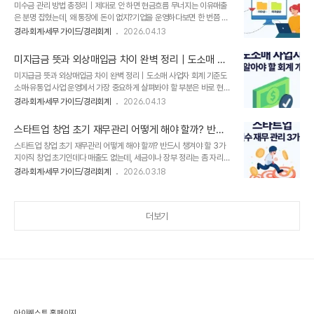
너지는 이유
미수금 관리 방법 총정리｜제대로 안 하면 현금흐름 무너지는 이유매출
되고 업무가 복잡해질수록 점점 감당하기 어려워진다는 점입니다. 2. 엑
은 분명 잡혔는데, 왜 통장에 돈이 없지?기업을 운영하다보면 한 번쯤 이
셀 회계관리의 구조적인 한계 ​실제 현장에서 엑셀로 회계를 관리하다 보
런 상황을 겪게 됩니다. ​세금계산서도 발행했고, 거래도 끝났는데 아직
면 일정 시점 이후부터 공통적으로 겪는 문제가 있습니다. ​처음에는 간단
경리·회계·세무 가이드/경리회계
2026.04.13
입금이 안 된 돈. ​바로 ​미수금 때문입니다. ​문제는 이 미수금을 제때 확인
한 거래만 정리하면 되기 때문에 큰 불편이 없지만, 거래가 누적될..
하고 관리하지 못하면 단순히 ‘받을 돈이 남아 있는 상태’에서 끝나지 않
미지급금 뜻과 외상매입금 차이 완벽 정리｜도소매 사
는다는 점입니다. ​입금 예정 금액을 실제 보유 자금처럼 착각하게 되고,
업자 회계 기준
미지급금 뜻과 외상매입금 차이 완벽 정리｜도소매 사업자 회계 기준도
자금 계획이 틀어지며, 경우에 따라서는 지급해야 할 비용을 제때 처리하
소매·유통업 사업 운영에서 가장 중요하게 살펴봐야 할 부분은 바로 현금
지 못해 기업 운영 전반에 영향을 줄 수 있습니다. ​특히 많은 기업들이 거
흐름 관리입니다.​업종 특성상 제품 종류와 거래처가 다양하고 거래 규모
래처와 정산 정보를 처음에는 엑셀로 관리합니다. 초기에는 비용 부담이
경리·회계·세무 가이드/경리회계
2026.04.13
도 큰 편이기 때문에, 자금이 언제 들어오고 언제 나가는지를 정확히 파
적고 누구나 쉽게 사용할 수 있기 때문이죠.하지만 거래처 수가 늘..
악하는 것이 매우 중요합니다.​이때 반드시 이해하고 있어야 할 개념이 바
스타트업 창업 초기 재무관리 어떻게 해야 할까? 반드
로 미지급금과 외상매입금입니다. 이 두 계정은 거래처와의 정산 및 자금
시 챙겨야 할 3가지
스타트업 창업 초기 재무관리 어떻게 해야 할까? 반드시 챙겨야 할 3가
흐름을 파악하는 데 핵심적인 회계 항목입니다.​이번 글에서는 경리회계
지아직 창업 초기인데다 매출도 없는데, 세금이나 장부 정리는 좀 자리
프로그램 [AI 얼마경리]와 함께 미지급금과 외상매입금의 의미와 차이,
잡고 나서 하면 되겠지?이 생각, 사실 거의 모든 창업자가 한 번쯤 합니
그리고 회계 처리 기준을 정리해 보겠습니다. 미지급금/외상매입금이란
경리·회계·세무 가이드/경리회계
2026.03.18
다. 틀린 말도 아닙니다. 개발하랴, 영업하랴, 채용하랴… 재무가 뒷순위
무엇인가요?미지급금미지급금은 이미 비용이 발생했지만 아직 대금을
로 밀리는 건 너무 자연스러운 일이니까요. ​그런데 이 선택이 1-2년 뒤에
지급하지 않은 ..
얼마나 비싼 대가로 돌아오는지, 알고 있는 창업자는 많지 않습니다. ​IT
더보기
스타트업을 창업한 한 대표님은 이렇게 말씀하셨습니다.“창업 초기 1년
은 개발이랑 영업에만 집중하느라 장부 정리를 전혀 안 했는데 지원사업
신청하려고 재무제표를 정리하다 보니 자료가 너무 엉켜 있어서 결국 타
이밍을 놓쳤어요”​처음부터 기록을 잘 해뒀다면 이 기회를 놓칠 일이 없
었..
아이퀘스트 홈페이지