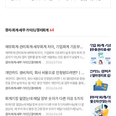
경리·회계·세무 가이드/경리회계
64
재무회계·관리회계·세무회계 차이, 기업회계 기초부터
쉽게 정리
재무회계·관리회계·세무회계 차이, 기업회계 기초부터 쉽게 정리 회계 전
공자가 아닌데 경리 업무를 맡게 되면 처음에는 모든 용어가 낯설게 느껴
질 수 있습니다. 전표, 분개, 계정과목, 재무제표, 부가세 신고, 원천세 신
경리·회계·세무 가이드/경리회계
2026.07.06
고까지 하나씩 익히다 보면“회계가 이렇게 복잡한 일이었나?”라는 생각
이 들기도 합니다. 특히 작은 회사에서는 경리 업무로 입사했더라도회사
개인카드 경비처리, 회사 비용으로 인정받으려면?｜AI
규모가 커지면서 회계, 세무, 급여, 신고 업무까지 함께 맡게 되는 경우가
얼마경리로 증빙·전표 관리 쉽게 하는 법
개인카드 경비처리, 회사 비용으로 인정받으려면?｜AI 얼마경리로 증빙·
많습니다. 이때 가장 먼저 헷갈리는 개념이 바로 재무회계, 관리회계, 세
전표 관리 쉽게 하는 법 외근 중인 직원이 개인카드로 업무 비용을 결제
무회계의 차이입니다. 오늘은 초보 회계 담당자도 이해할 수 있도록기업
했다면,그 비용은 회사 경비로 처리할 수 있을까요?​회사 비용으로 인정
회계의 기본 개념과 재무회계·관리회계·세무회계의 차이를 쉽게 정리해
경리·회계·세무 가이드/경리회계
2026.06.08
받기 위한 기준부터직원에게 사용 금액을 정산하는 방법까지,실무에서는
보겠습니다.실무 회계 기초, 이정도는 알고 가세요!회계는 기업의 돈과
확인해야 할 내용이 적지 않습니다.​AI 기반 경리회계 프로그램 [AI 얼마
거래를 ..
회계기장 맡겼는데 매달 장부 숫자가 다른 이유 5가지
경리]가개인카드 경비처리 시 꼭 알아야 할 핵심 내용을 정리해 드리겠습
회계기장 맡겼는데 매달 장부 숫자가 다른 이유 5가지세무사님께 다 맡
니다.법인카드와 개인카드, 먼저 구분해야 합니다 법인카드는 일반적으
겼는데, 왜 우리 회사 통장 잔고랑 장부 숫자가 매달 다르죠?사장님이라
로 무기명 법인카드, 기명식 법인카드, 개인용 법인카드 세 가지로 구분
면 종종 세무사에게 회계기장을 맡길 텐데요. 서류를 넘기고 장부를 받아
할 수 있습니다.​​1. 무기명 법인카드특징상환 주체출금 계좌이름이 새겨
경리·회계·세무 가이드/경리회계
2026.06.08