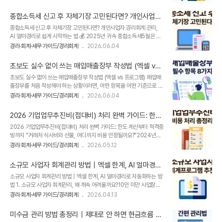
봤을 때 내가 기억하는 매출·잔액과 다른 숫자가 적혀 있는 경험이 낯설
지지 않은 카드(임직원 모두 공용 사용 가능)회사법인/사업자 명의 계좌,
지는 않을 거예요.​문제는 원인을 파악하기가 애매하다는 점입니다. 세무
개인 계좌..
종합소득세 신고 후 자체기장 고민된다면? 개인사업자
사 잘못인지, 내가 서류를 빠뜨린 건지, 아니면 원래 장부란 이런 건지 알
경리회계 관리, AI 얼마경리로 쉽게 시작하는 법
종합소득세 신고 후 자체기장 고민된다면? 개인사업자 경리회계 관리,
수 없어 매달 불안하게 숫자를 들여다보게 됩니다. ​그런데 사실 숫자가
AI 얼마경리로 쉽게 시작하는 법 💰 2025년 귀속 종합소득세​5월은 개
달라 보이는 데는 몇 가지 구조적인 이유가 있습니다. 그 이유를 알면 매
인지방소득세 및 종합소득세 신고 납부의 달입니다.따라서 이자·배당·사
달 당황하거나 세무사에게 막연하게 따져 묻는 상황을 피할 수 있겠죠?​
경리·회계·세무 가이드/경리회계
2026.06.04
업·근로·연금·기타소득 등 종합소득금액이 있는 사람이라면다음 해 5월
오늘은 아이퀘스트 [얼마에요ERP]와 함께, 회계 장부에 불일치가 생기
1일부터 5월 31일까지 신고·납부해야 하는데요.​2025년 귀속 종합소득
는 원인..
초보도 실수 없이 쓰는 매입매출장부 작성법 (엑셀 vs
세의 경우 2026년 5월 31일이 휴일이므로 2026년 6월 1일까지 신고
프로그램)
초보도 실수 없이 쓰는 매입매출장부 작성법 (엑셀 vs 프로그램) 매입매
·납부해야 합니다. 종합소득세 신고 후에는 매출, 경비, 카드 내역, 세금계
출장부를 처음 작성해야 하는 상황이라면, 어떤 항목을 어떤 기준으로 적
산서 등 매월 발생하는 경리회계 자료를 직접 관리하려는 개인사업자도
어야 하는지 모르는 게 당연합니다. 양식을 내려받아도 칸 이름만 있을
늘어납니다. ​하지만 자체기장을 시작하려면 계정과목, 자료 연동, 프로그
경리·회계·세무 가이드/경리회계
2026.06.04
뿐, 공급가액과 합계금액의 차이는 무엇인지, 세금계산서 날짜와 거래일
램 도입에 대한 걱정이 생길 수 있습니다.​그래서 개인사업자에게 필요..
이 다를 때는 어느 날짜를 기준으로 쓰는지, 직접 써보기 전까지는 감이
2026 기업업무추진비(접대비) 처리 완벽 가이드: 한도
잡히지 않기 때문이죠.​매입매출장부는 단순한 거래 기록표가 아니예요.
계산부터 적격증빙까지
2026 기업업무추진비(접대비) 처리 완벽 가이드: 한도 계산부터 적격증
부가세 신고의 기초 데이터이자, 세무 조사 때 사업자의 거래 실태를 증
빙까지 "거래처 식사비와 선물, 어디까지 비용 인정될까요?"2024년부
명하는 법적 서류입니다. 초반에 항목별 기재 원칙을 이해하고 시작하면,
터 접대비의 명칭이 기업업무추진비로 변경되었습니다. 본 포스팅에서는
부가세 신고 때 별도의 정리 작업 없이 장부를 그대로 활용할 수 있어요.​
경리·회계·세무 가이드/경리회계
2026.05.12
초보 경리 담당자가 반드시 알아야 할 한도 계산법, 적격 증빙 기준, 비용
이 글에서는 매입매출장부의 개념과 법적 근거, 반드시 써야 할 필수 항
인정 사례를 A부터 Z까지 빠르게 정리해 드립니다. 1. 기업업무추진비
목과 그..
소규모 사업자 회계관리 방법｜엑셀 한계, AI 얼마경리
(구 접대비)란? 기업이 사업 운영 과정에서 원활한 관계 유지와 영업 활
로 자동화하는 방법
소규모 사업자 회계관리 방법｜엑셀 한계, AI 얼마경리로 자동화하는 방
동을 위해 특정인에게 무상으로 제공한 물품, 금품, 서비스를 의미합니
법 1. 소규모 사업자 회계관리, 왜 계속 어려울까요?10인 미만 사업장의
다. 핵심 체크: 단순히 업무상 지출이라고 해서 모두 인정되지 않습니
경우회계·경리 업무를 별도 인력 없이 처리하는 경우가 많습니다.​그래서
다.①사업과의 직접적 관련성 ②비용 처리 조건 충족 여부를 반드시 확인
경리·회계·세무 가이드/경리회계
2026.04.13
대부분 이런 방식으로 운영됩니다.​엑셀로 매입·매출 관리 거래처별 정산
해야 합니다. 2. 기업업무추진비 적격 증빙 세무상 비용으로 인정받기
수기로 정리 통장·카드 내역 별도 관리 세무사에게 자료 전달 ​👉 문제는,
위..
미수금 관리 방법 총정리｜제대로 안 하면 현금흐름 무
초기에는 이런 방식으로도 큰 불편 없이 운영이 가능하지만거래가 누적