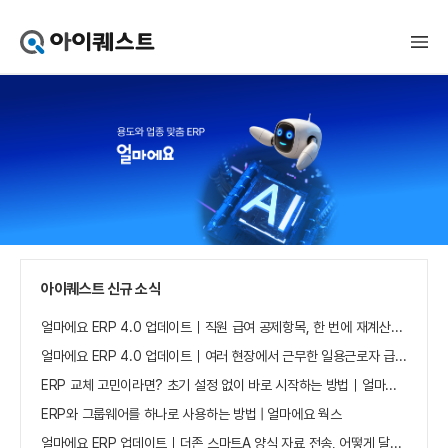
아
이
퀘
스
트
얼
마
에
요
홈
으
로
가
아이퀘스트 신규 소식
기
얼마에요 ERP 4.0 업데이트｜직원 급여 공제항목, 한 번에 재계산하세요
얼마에요 ERP 4.0 업데이트｜여러 현장에서 근무한 일용근로자 급여, 현장별로 선택 수집하세요
ERP 교체 고민이라면? 초기 설정 없이 바로 시작하는 방법｜얼마에요 ERP
ERP와 그룹웨어를 하나로 사용하는 방법 | 얼마에요 웍스
얼마에요 ERP 업데이트｜더존 스마트A 양식 자료 전송, 어떻게 달라졌나요?