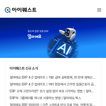
아
이
퀘
스
트
얼
마
에
요
홈
으
로
가
아이퀘스트 신규 소식
기
얼마에요 ERP 4.0 업데이트｜직원 급여 공제항목, 한 번에 재계산하세요
얼마에요 ERP 4.0 업데이트｜여러 현장에서 근무한 일용근로자 급여, 현장별로 선택 수집하세요
ERP 교체 고민이라면? 초기 설정 없이 바로 시작하는 방법｜얼마에요 ERP
ERP와 그룹웨어를 하나로 사용하는 방법 | 얼마에요 웍스
얼마에요 ERP 업데이트｜더존 스마트A 양식 자료 전송, 어떻게 달라졌나요?