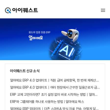
아
이
퀘
스
트
얼
마
에
요
홈
으
로
가
아이퀘스트 신규 소식
기
얼마에요 ERP 4.0 업데이트｜직원 급여 공제항목, 한 번에 재계산하세요
얼마에요 ERP 4.0 업데이트｜여러 현장에서 근무한 일용근로자 급여, 현장별로 선택 수집하세요
ERP 교체 고민이라면? 초기 설정 없이 바로 시작하는 방법｜얼마에요 ERP
ERP와 그룹웨어를 하나로 사용하는 방법 | 얼마에요 웍스
얼마에요 ERP 업데이트｜더존 스마트A 양식 자료 전송, 어떻게 달라졌나요?