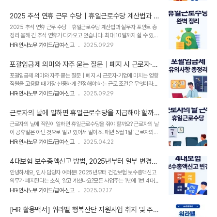
하나가 바로 명절 상여금이기 때문이죠.​그런데 여기서 HR 인사담당자의
직 중' 조건이 붙어 있더라도 정기적으로 지급되는 상여금이라면 통상임
고민거리가 등장합니다. 명절 상여금은 꼭 줘야 하는지, 상여금이 성과급
금 포함이 변화..
2025 추석 연휴 근무 수당｜휴일근로수당 계산법과 실
이나 성과금과는 무엇이 다른지 헷갈리기 마련입니다. ​실제로 상여금, 성
무자 포인트 총정리
2025 추석 연휴 근무 수당｜휴일근로수당 계산법과 실무자 포인트 총
과급, 성과금은 비슷해 보이지만 지급 목적과 법적 성격에서 차이가 있어
정리 올해 긴 추석 연휴가 다가오고 있습니다. 최대 10일까지 쉴 수 있는
요. 하지만 용어가 비슷하다 보니, 익숙하지 않은 인사담당자분들에게는
황금 휴일 기간으로 꼽히는데요.이에 많은 직장인들이 가족과 함께 보내
어렵게 느껴질 수 있어요.​그래서 오늘은 [디포커스HR]이, 명절 상여금이
HR·인사노무 가이드/급여·신고
2025.09.29
는 시간을 기대하고 있지만, 일부 업종에서는 연휴에도 근무가 불가피하
성과급·성과금과 어떤 점에서 다른지, 그리고 지급 의무와 계산 방법은
죠.​그렇다면, 추석 연휴에 근무하게 되면 휴일근로수당은 어떻게 계산될
어..
포괄임금제 의미와 자주 묻는 질문｜폐지 시 근로자·기
까요?오늘은 [디포커스 HR]과 함께, 실무자가 꼭 알아야 할 내용을 정리
업에 미치는 영향
포괄임금제 의미와 자주 묻는 질문｜폐지 시 근로자·기업에 미치는 영향
해 보겠습니다. 1. 휴일근로수당, 근로기준법 기준은?유급휴일은 세 가지
직원을 고용할 때 가장 신중하게 결정해야 하는 근로 조건은 무엇이라고
로 나눌 수 있습니다.구분내용주휴일근로기준법에 따라 1주 소정근로일
생각하시나요? 아마 많은 분이 연봉이라고 대답하실 거예요.​연봉 조건이
을 개근한 근로자에게 주는 유급휴일근로자의 날매년 5월 1일. 법정기념
HR·인사노무 가이드/급여·신고
2025.09.29
라고 했을 때 가장 먼저 생각나는 게 바로 ‘포괄임금제’입니다. 연봉 조건
일관공서 휴무일'관공서의 공휴일에 관한 규정'에 따른 공휴일 (일요일,
을 결정할 때 포괄임금제로 할지 고민이 되실 텐데요. 포괄임금제는 추가
삼일절,..
근로자의 날에 일하면 휴일근로수당을 지급해야 할까
수당(연장·야간·휴일 근로수당) 지급과도 밀접히 연관되어 있어서 추가
요?
근로자의 날에 직원이 일하면 휴일근로수당을 줘야 할까요? 근로자의 날
근무가 많은 기업이라면 제대로 알아보고 결정해야 합니다.​게다가 최근
이 공휴일은 아닌 것으로 알고 있어서 말이죠. 매년 5월 1일 '근로자의
최근 뉴스와 HR 커뮤니티를 보면 ‘포괄임금제 폐지 가능성’이 자주 언급
날'이 돌아올 때마다 많은 사업주와 급여담당자는 휴일근로수당을 지급
되고 있어요. 포괄임금제가 폐지되면 어떤 변화가 생길지 궁금하실 텐데
HR·인사노무 가이드/급여·신고
2025.04.22
해야 할지 고민합니다. 프랜차이즈 매장처럼 근로자의 날에도 근무하는
요.​오늘은 [디포커스HR]이 포괄임금제의 개념부터, 어떤 기업들이 운영
직원들이 있을 수도 있기 때문이죠.​그런데 이날 대부분의 근로자가 쉬지
중인지..
4대보험 보수총액신고 방법, 2025년부터 일부 변경됩
만 달력을 보면 근로자의 날은 공휴일로 표시되어 있지 않습니다. 이렇게
니다(feat. 건강보험)
안녕하세요, 인사 담당자 여러분! 2025년부터 건강보험 보수총액신고
보면 휴일근로수당을 굳이 안 줘도 될 것 같은데, 법적으로는 줘야 하는
의무가 폐지된다는 소식, 알고 계셨나요?​모든 사업주는 1년에 1번 4대보
것인지 헷갈릴 수 있어요.​자칫 잘못하면 사업주는 법적인 문제를 겪을 수
험 공단에 고용하고 있는 근로자의 보수총액을 신고해야 하는데요. 올해
도 있고, 근로자는 정당한 권리를 놓칠 수 있어요.​그래서 오늘은 [디포커
HR·인사노무 가이드/급여·신고
2025.02.17
부터 보수총액신고 방법이 일부 변경됐습니다. HR 담당자라면 변경되는
스HR]이 근로자의 날과 휴일근로수당 지급에 관해 깔끔하게 정리해 드
내용을 미리 숙지하고 대비해야겠죠.​혹시나 4대보험 업무가 처음이거나
리도록 하겠..
[HR 활용백서] 워라밸 행복산단 지원사업 취지 및 주요
아직 익숙하지 않다면 "보수총액신고가 정확히 뭐지?" 혹은 "변경된 내