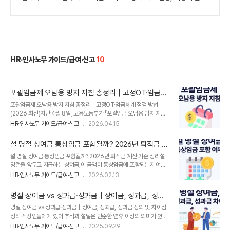
HR·인사노무 가이드/급여·신고
10
포괄임금제 오남용 방지 지침 총정리｜고정OT·임금체
계 점검 방법(2026 최신)
포괄임금제 오남용 방지 지침 총정리｜고정OT·임금체계 점검 방법
(2026 최신)지난 4월 8일, 고용노동부가 「포괄임금 오남용 방지 지도
지침」을 공식 발표했습니다.​이번 지침의 핵심은 명확합니다.👉 “포괄임
HR·인사노무 가이드/급여·신고
2026.04.15
금이라는 이유로 실제 근로시간보다 적게 지급하면 인정되지 않는다”​이
에 따라 그동안 관행적으로 운영되던 총액제, 고정 OT제, 정액수당제 등
설 명절 상여금 통상임금 포함될까? 2026년 퇴직금 계
모든 형태의 포괄임금제가 점검 대상에 포함되었습니다.​즉, 기존에 문제
산 기준 정리
설 명절 상여금 통상임금 포함될까? 2026년 퇴직금 계산 기준 정리설
없이 운영되던 방식이라도이제는 법적 기준에 맞는지 다시 점검해야 하
명절을 앞두고 지급하는 상여금,이 금액이 통상임금에 포함되는지 여부
는 상황입니다.​따라서 오늘은 포괄임금제 오남용 방지 지침의 핵심 내용
에 따라 퇴직금 액수가 달라질 수 있습니다.​많은 사업장에서 혼선이 발생
과 함께,우리 회사 임금체계를 어떻게 점검해야 하는지 실무 기준으로 정
HR·인사노무 가이드/급여·신고
2026.02.13
하는 부분이므로,2026년 기준으로 핵심만 정리해 드립니다. 1. 설 상여
리해 드리겠습니다. 1. 포괄임금 오남용 방지 지도 지침 핵심 정리 ✔ 시
금, 통상임금에 포함될까? ✔ 결론부터 말씀드리면2025년 2월 6일 고
행 개요지침명 ..
명절 상여금 vs 성과급·성과금｜상여금, 성과급, 성과
용노동부 「통상임금 노사 지도지침」 개정 이후,정기성과 일률성을 충족
금 정의 및 차이점 정리
명절 상여금 vs 성과급·성과금｜상여금, 성과급, 성과금 정의 및 차이점
하면 통상임금에 포함됩니다.즉, 과거처럼 ‘재직 조건’을 근거로 통상임
정리 직장인들에게 있어 추석과 설날은 단순한 연휴 이상의 의미가 있어
금에서 제외하기 어렵습니다.​​과거현재구분정기성+일융성+고정성(3가
요. 가족과 함께하는 시간도 중요하지만, 많은 근로자가 기대하는 것 중
지 모두 충족 시 인정)정기성+일률성만 충족되면통상임금 인정핵심'재
HR·인사노무 가이드/급여·신고
2025.09.29