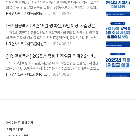
내용 한눈에 보기
1. 워라밸 행복산단 지원사업이란?워라밸 행복산단 지원사업은 중소기업
용은 뭐지?"하는 고민이 많으실 텐데요. 이제부터 하나하나 알아볼 예정
의 일·가정 양립 문화 정착을 목표로 고용노동부에서 추진하는 사업입니
이니 전혀 걱정하실 필요 없습니다. ​오늘은 HR 솔루션 [디포커스HR]과
다. 따라서 중소기업이 밀집한 산업단지에서 일·가정 양립제도를 밀착 홍
함께 4대보험 보수총액신고가 무엇인지, 2025년부터 건강보험 관련
HR·인사노무 가이드/급여·신고
2024.08.27
보하고 대체인력과 컨설팅 등 기업에 필요한 지원을 맞춤형으로 제공할
신고가 어떻게 달라지는지를 구체적으로 알아보도록 하겠습니다.​​1. 4대
예정입니다.​워라밸 행복산단 지원사업은 올해 2024년부터 시범 운영하
보험 보..
[HR 활용백서] 8월 15일 광복절, 5인 이상 사업장은 유
는 사업으로, 이범 운영 기간 동안 현장 의견을 듣고 효과적인 사업모델
급휴일 보장! 만약 광복절에 근무해야 한다면 급여 계산
1. 휴일의 종류구분종류설명법정휴일관공서의 공휴일'관공서의 공휴일
을 구축해 내년 2025년에는 전국으로 확대 시행할 계획입니다.​2. 워라
은?
에 관한 규정'에 의해 공휴일이 된 날EX) 일요일, 국경일, 1월 1일, 설날
밸 행복산단 지원사업 주요 내용워라밸 행복산단 지원사업은 크게 유연
(음력 1월 1일) 등대체공휴일지정된 공휴일이 다른 공휴일과 겹칠 경우
근무 등의 지원과 근로자의 임신·출산·육아 및 육아휴직 관련 제도를 지
HR·인사노무 가이드/급여·신고
2024.08.27
그다음 날인 평일을 공휴일로 대체하는 날주휴일통상 일요일이나 사업장
원하는 프로그램으로 구분됩니다. 그중 일부를 발췌해 아래와 같이 정리
또는 대상별로 다른 요일을 특정할 수 있음근로자의 날매년 5월 1일약정
해 드렸습니다.​1. ..
[HR 활용백서] 2025년 적용 최저임금 얼마? 24년 대
휴일​회사의 단체협약 등에서 정하여 시행하는 휴일 또는 휴가EX) 회사
비 1.7% 오른 1만 30원! 월급으로 환산하면?
1. 2025년 적용 최저임금, 시간당 10,030원업종 별 결정 단위시간급
창립일, 노조 창립일, 하계 특별휴가 등휴일은 일반적으로 일을 쉬는 날
모든 산업10,030원※ 최저임금 적용 기간 : 2025년 1월 1일 ~ 2025
을 통틀어 이르는 말인데요. 휴일은 법에서 정한 휴일인 '법정휴일'과 노
년 12월 31일2025년 최저임금이 결정되었습니다. 올해 적용 중인 시간
사 당사자가 정한 휴일인 '약정휴일'로 구분할 수 있습니다.​먼저 법정 휴
HR·인사노무 가이드/급여·신고
2024.08.27
당 9,860원에서 170원(1.7%) 인상된 10,030원입니다. 본 최저임금
일은 근로기준법에 의해 규정된 휴일 또는 휴가를 의미합니다. 법정 휴일
은 산업별 구분 없이 전 사업장에 동일하게 적용됩니다. ​지난 12일 최저
은 ..
임금위원회는 내년도 최저임금안인 1만 30원을 의결했고, 고용노동부
는 17일 해당 안을 고시하였는데 이의 제기 접수 시한인 지난 7월 29일
까지 접수된 이의 제기 접수 건은 한 건도 없었습니다. 최저임금안에 대
해 이의 제기가 제출되지 않은 것은 지난 2020년 이후 4년 만입니다.​이
에 따라 고용노동부는 2024년 8월 5일까지 ..
아이퀘스트 홈페이지
얼마 홈페이지