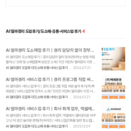
AI 얼마경리 도입후기/도소매·유통·서비스업 후기
4
AI 얼마경리 도소매업 후기｜경리 담당자 없이 장부관
리하는 방법
AI 얼마경리 도소매업 후기｜경리 담당자 없이 장부관리하는 방법 히팅
플러스/ 도매 및 소매업충북 보은군 소재 / 5인 미만AI 얼마경리 이전 사
용 프로그램 : -기존 프로그램은 몇 달을 써도 너무 어려웠어요 히팅플러
AI 얼마경리 도입후기/도소매·유통·서비스업 후기
2026.07.21
스는 편백사우나와 온수사우나를 생산해 판매하는 도매 및 소매업 기업
인데요. 별도의 경리 인력을 두지 않고 사장님이 직접 매출과 장부를 관
AI 얼마경리 서비스업 후기｜경리 프로그램 직접 써본
리하고 있었습니다. 따라서 복잡한 회계 기능보다는 거래내역을 빠르게
솔직 후기
AI 얼마경리 서비스업 후기｜경리 프로그램 직접 써본 솔직 후기(주)백
확인하고 쉽게 사용할 수 있는 프로그램이 더 중요했습니다. 처음에는 가
제환경 / 서비스업전북 전주시 소재 / 120인 미만AI 얼마경리 이전 사용
격이 높은 제품일수록 기능도 뛰어날 것이라는 생각으로 전문 회계프로
프로그램 : -(주)백제환경은 서비스업 기반 기업으로,이전부터 AI 얼마경
그램을 선택했습니다. 하지만 실제로 몇 달간 사용해 보니 회계 용어와
AI 얼마경리 도입후기/도소매·유통·서비스업 후기
2026.01.21
리를 써 보고 싶었다고 말해주신 고객입니다.​AI 얼마경리 도입으로 높아
메뉴 구성이 어렵고, 필요한 자료를 확인하는 과정도 번거로웠다고 합니
질 업무 효율을 기대한다​고 말씀해 주셨습니다.​AI 얼마경리를 사용 중인
다.세무사가 사용하는..
AI 얼마경리 서비스업 후기｜회사 회계 업무, 엑셀에서
고객의 생생한 후기를지금 바로 들려드리겠습니다!​ 이전 회사 때부터 써
얼마경리로 바꾸고 난 뒤 생긴 놀라운 변화
AI 얼마경리 서비스업 후기｜회사 회계 업무, 엑셀에서 얼마경리로 바꾸
보고 싶었던 프로그램, AI 얼마경리! 회계프로그램을 사용하지 않는 회사
고 난 뒤 생긴 놀라운 변화(주)두리안 / 서비스업(건축물 일반 청소업)충
에서 경리·회계 업무를 맡다 보면“프로그램 하나만 잘 써도 업무가 훨씬
북 청주시 소재 / 100인 미만AI 얼마경리 이전 사용 프로그램 : 엑셀(주)
편해질 텐데”라는 생각을 한 번쯤은 하게 됩니다.​그러다 보니 주변에서
AI 얼마경리 도입후기/도소매·유통·서비스업 후기
2025.12.09
두리안에서는 회사의 모든 회계 업무를 엑셀로 관리하고 있었는데요.보
추천을 몇 번 받았던 프로그램이 아이퀘스트의 AI 얼마경..