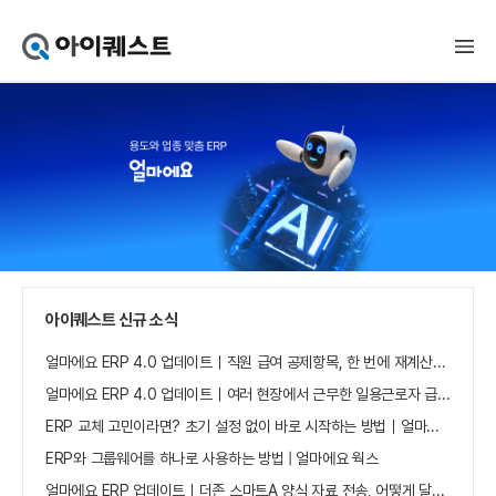
아
이
퀘
스
트
얼
마
에
요
홈
으
로
가
아이퀘스트 신규 소식
기
얼마에요 ERP 4.0 업데이트｜직원 급여 공제항목, 한 번에 재계산하세요
얼마에요 ERP 4.0 업데이트｜여러 현장에서 근무한 일용근로자 급여, 현장별로 선택 수집하세요
ERP 교체 고민이라면? 초기 설정 없이 바로 시작하는 방법｜얼마에요 ERP
ERP와 그룹웨어를 하나로 사용하는 방법 | 얼마에요 웍스
얼마에요 ERP 업데이트｜더존 스마트A 양식 자료 전송, 어떻게 달라졌나요?