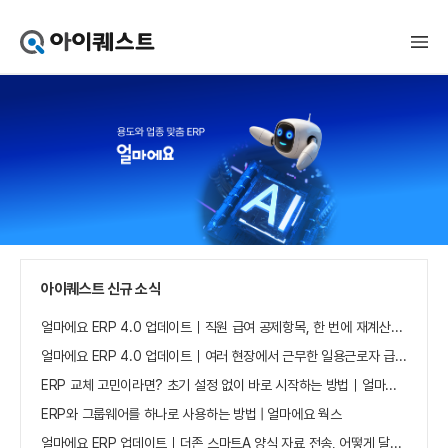
아
이
퀘
스
트
얼
마
에
요
홈
으
로
가
아이퀘스트 신규 소식
기
얼마에요 ERP 4.0 업데이트｜직원 급여 공제항목, 한 번에 재계산하세요
얼마에요 ERP 4.0 업데이트｜여러 현장에서 근무한 일용근로자 급여, 현장별로 선택 수집하세요
ERP 교체 고민이라면? 초기 설정 없이 바로 시작하는 방법｜얼마에요 ERP
ERP와 그룹웨어를 하나로 사용하는 방법 | 얼마에요 웍스
얼마에요 ERP 업데이트｜더존 스마트A 양식 자료 전송, 어떻게 달라졌나요?