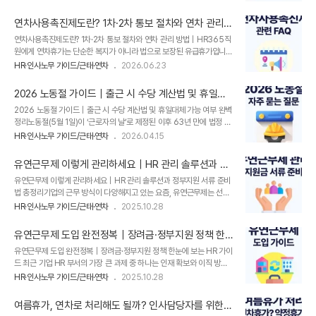
은 대한민국 헌법이 제정되고 공포된 날을 기념하는 아주 중요한 국경일
하는 근무 제도입니다.​​✔ 유연근무제 종류구분정의특징선택적 근로시간
입니다. 하지만 그동안 공휴일은 아니었기 때문에, 큰 의미 없이 지나쳤
제(선택근무제)일정..
연차사용촉진제도란? 1차·2차 통보 절차와 연차 관리
던 분들도 많으셨을 텐데요. ​제헌절이 공휴일로 재지정되면서 대체공휴
방법｜HR365
연차사용촉진제도란? 1차·2차 통보 절차와 연차 관리 방법｜HR365직
일 적용 여부, 휴일근로 수당 계산, 급여 반영 방식까지 함께 궁금해하는
원에게 연차휴가는 단순한 복지가 아니라 법으로 보장된 유급휴가입니
분들이 늘고 있습니다. ​이번 글에서는 2026년 제헌절 공휴일 재지정과
다. ​사업주 입장에서도 연차 관리는 중요합니다. 직원별 연차 발생일수,
함께 꼭 알아야 할 노무·급여 관리 포인트를 정리해드리겠습니다. ​
HR·인사노무 가이드/근태·연차
2026.06.23
사용일수, 잔여일수, 연차수당 여부를 정확히 관리하지 못하면 인사·급여
2026년 제헌절 공휴일 복귀, 18년 만에 3일 연휴가 생겼습니다 제헌절
정산 과정에서 혼선이 생길 수 있기 때문입니다.​특히 연말이나 회계연도
은 19..
2026 노동절 가이드｜출근 시 수당 계산법 및 휴일대
마감 시점이 가까워지면 “남은 연차를 어떻게 안내해야 하는지”, “연차사
체 가능 여부 완벽 정리
2026 노동절 가이드｜출근 시 수당 계산법 및 휴일대체 가능 여부 완벽
용촉진제를 하면 미사용 연차수당을 지급하지 않아도 되는지”를 궁금해
정리노동절(5월 1일)이 ‘근로자의 날’로 제정된 이후 63년 만에 법정 공
하는 사업장이 많습니다.​이번 글에서는 연차사용촉진제도의 의미, 1차·2
휴일로 지정되었습니다.이에 따라 노동절도 근로기준법상 휴일처럼 ‘휴
차 통보 절차, 관련한 자주 묻는 질문, 그리고 HR365를 활용하면 어떤
HR·인사노무 가이드/근태·연차
2026.04.15
일대체’ 적용이 가능한지​ 궁금해하시는 분들이 많습니다.​이번 법정 공휴
업무가 편리해 지는 정리해 보겠습니다.연차사용촉진제도란?연차사용촉
일 지정으로 기업의 인사·노무 관리에서는 보다 명확하고 일관된 기준 설
진제도는 사용..
유연근무제 이렇게 관리하세요｜HR 관리 솔루션과 정
정이 중요해졌습니다.​따라서 이번 글에서는 노동절이 일반 공휴일과 무
부지원 서류 준비법 총정리
유연근무제 이렇게 관리하세요｜HR 관리 솔루션과 정부지원 서류 준비
엇이 다른지, 노동절 근로 시 수당 계산 방법과 휴일대체 가능 여부를 정
법 총정리기업의 근무 방식이 다양해지고 있는 요즘, 유연근무제는 선택
리해 드리겠습니다. 1. 노동절, 일반 공휴일과 무엇이 다른가? 우리에게
이 아닌 필수가 되고 있습니다. 👉 지난 글 [유연근무제 도입 가이드] 보
익숙한 법정공휴일, 현충일·광복절 등은 '관공서의 공휴일에 관한 규
HR·인사노무 가이드/근태·연차
2025.10.28
러가기 유연근무제 도입 완전정복｜장려금·정부지원 정책 한눈에 보는
정'을 적용받는데요.​오늘 글의 주제인 노동절은 본래 '노동절 제정에 관
HR 가이드유연근무제 도입 완전정복｜장려금·정부지원 정책 한눈에 보
한 법..
유연근무제 도입 완전정복｜장려금·정부지원 정책 한
는 HR 가이드 최근 기업 HR 부서의 가장 큰 과제 중 하나는 인재 확보와
눈에 보는 HR 가이드
유연근무제 도입 완전정복｜장려금·정부지원 정책 한눈에 보는 HR 가이
이직 방지입니다.특히 MZ세대를 비롯한 근로자들은 “일과 삶
드 최근 기업 HR 부서의 가장 큰 과제 중 하나는 인재 확보와 이직 방지
blog.iquest.co.kr 지난번 포스팅에서 유연근무제의 개념과 종류, 장
입니다.특히 MZ세대를 비롯한 근로자들은 “일과 삶의 균형(워라밸)”을
려금, 주요 정부지원정책을 다뤘다면, 이번 글에서는 올인원 HR 솔루션,
HR·인사노무 가이드/근태·연차
2025.10.28
중시하는데, 그 중심에 유연근무제가 있습니다.정부 또한 유연근무 장려
모두가 만족하는 [디포커스 HR]이실제 운영 단계에서 꼭 필요한 HR 솔
금과 다양한 지원사업을 통해 기업의 유연근무제 도입을 적극 장려하고
루션 관리 ..
여름휴가, 연차로 처리해도 될까? 인사담당자를 위한
있습니다.​올인원 HR 솔루션, 모두가 만족하는 [디포커스 HR]이 HR 담