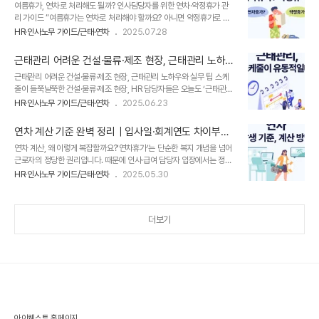
연차·약정휴가 관리 가이드
여름휴가, 연차로 처리해도 될까? 인사담당자를 위한 연차·약정휴가 관
당자가 반드시 알아야 할 유연근무제의 개념, 유연근무 장려금 제도, 정
리 가이드 “여름휴가는 연차로 처리해야 할까요? 아니면 약정휴가로 처
부지원사업을 정리했습니다.1. 유연근무제란?유연근무제는 근로자의 근
리해야 할까요?” 이제 곧 여름 휴가 시즌이에요. 곧 사내에서 직원들이
무시간·근무일을 변경하거나 근로자와 사용자가 근로시간이나 근로장소
HR·인사노무 가이드/근태·연차
2025.07.28
여름휴가를 신청할 것이고, 여기서 많은 인사담당자가 여름 휴가를 어떻
등을 선택·조정하여 일과 생활을 조화롭게 하고, 인력 활용의 효율성을
게 처리해야 할 지 고민하게 됩니다.​직원들의 연차로 처리해야 할지, 아
높일 수 있는 제..
근태관리 어려운 건설·물류·제조 현장, 근태관리 노하우
니면 약정휴가로 따로 줘야 할지 헷갈릴 텐데요. 특히 중소기업이나 스타
와 실무 팁
근태관리 어려운 건설·물류·제조 현장, 근태관리 노하우와 실무 팁 스케
트업에서는 취업규칙이 아직 구체적으로 정비되지 않았거나, 연차와 약
줄이 들쭉날쭉한 건설·물류·제조 현장, HR 담당자들은 오늘도 ‘근태관
정휴가 개념이 혼용되는 경우가 많아 더 헷갈릴 수밖에 없어요.​특히 여름
리’라는 고충과 싸우고 있습니다. 정규직과 계약직, 외근 직원, 일용직이
휴가와 같이 특정 휴가에 대한 명확한 기준이 없다면, 직원들 사이에서
HR·인사노무 가이드/근태·연차
2025.06.23
섞여 있는 현장에서는 출퇴근 시간과 근무지가 날마다 바뀌고, 시프트도
혼란이 발생하고 직원들의 만족도와 조직문화에 큰 영향을 줄 수 있어요.​
실시간으로 조정됩니다. 그런데 아직도 엑셀, 수기 기록, 지문 인식기로
그래서 오늘은 [..
연차 계산 기준 완벽 정리｜입사일·회계연도 차이부터
근태를 관리하고 있다면? 이 글에서는 근로자의 스케줄이 유동적인 현장
수당 정산까지 한눈에!
연차 계산, 왜 이렇게 복잡할까요?‘연차휴가’는 단순한 복지 개념을 넘어
에서 실시간 스케줄 관리, 위치 기반 출퇴근, 자동 수당 정산까지 가능한
근로자의 정당한 권리입니다. 때문에 인사·급여 담당자 입장에서는 정확
‘현장형 근태관리’ 실무 노하우를 모두 정리했습니다. 1. 근로자 스케줄이
한 연차 계산이 매우 중요합니다. 하지만 연차일수, 발생 기준, 연차수당
유동적인 현장들의 특징 스케줄이 유동적인 현장은 일반적으로 업무량이
HR·인사노무 가이드/근태·연차
2025.05.30
정산 방법 등 헷갈리는 포인트가 많아 실무에서 어려움을 겪는 분들이 많
고정되어 있지 않거나, 교대 근무가 필요하거나, 프로젝트 중심으로 운
습니다. 이번 포스팅에서는 HR 실무자가 반드시 알아야 할 연차휴가 발
영..
생 기준과 연차수당 계산법을 [디포커스 HR]이 쉽게 정리해드릴게요.1.
더보기
연차 발생 기준: 입사일 기준 vs 회계연도 기준구분입사일 기준회계연도
기준기준근로기준법회계 실무상 편의적 적용연차 발생일입사연도 기준
(1주년, 2주년, …)매년 1월 1일📌 입사일 기준 연차 계산 방법[근로기준
법 제60조]에 따라 근로자의 개별 입사일을 기준으로 1년 이상 80%..
아이퀘스트 홈페이지