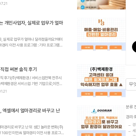
 도매 및 소매업 기업인데요. 별도의 경리
7.21
 있었습니다. 따라서 복잡한 회계 기능보다는
램이 더 중요했습니다. 처음에는 가격이 높은
프로그램을 선택했습니다. 하지만 실제로 몇
는 개인사업자, 실제로 업무가 얼마
요한 자료를 확인하는 과정도 번거로웠다고 합니
자, 실제로 업무가 얼마나 달라졌을까요?에이
얼마경리 이전 사용 프로그램 : 기타 프로그램에
 사용하던 회계 프로그램이 업장과 맞지 않아
입한 고객입니다.​AI 얼마경리 도입 후 빨라진
셨습니다.​AI 얼마경리를 사용 중인 고객의
로그램, 소규모 제조업에는 부담이었습니다 개
직접 써본 솔직 후기
있습니다.​기존에 사용하던 회계프로그램이 있
직 후기(주)백제환경 / 서비스업전북 전주시
-(주)백제환경은 서비스업 기반 기업으로,이전부
​AI 얼마경리 도입으로 높아질 업무 효율을 기
1.21
 고객의 생생한 후기를지금 바로 들려드리겠습니
마경리! 회계프로그램을 사용하지 않는 회사에서
무가 훨씬 편해질 텐데”라는 생각을 한 번쯤은
분류 
, 엑셀에서 얼마경리로 바꾸고 난
프로그램이 아이퀘스트의 AI 얼마경..
경리·
경
얼마경리로 바꾸고 난 뒤 생긴 놀라운 변화(주)
세
/ 100인 미만AI 얼마경리 이전 사용 프로그램