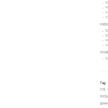
경
세
뉴
오
이벤
얼
얼
H
사
아이퀘
회
Tag
건설,
제조업e
얼마싸