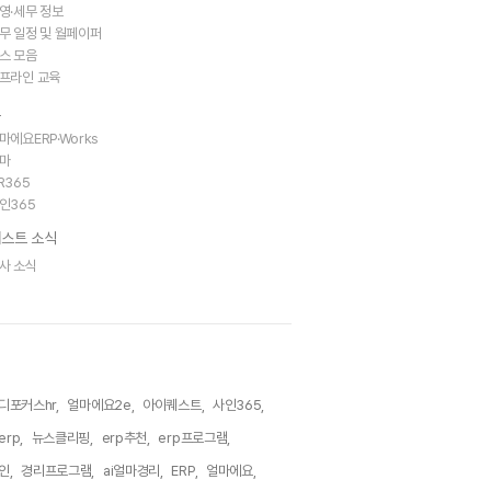
영·세무 정보
무 일정 및 월페이퍼
스 모음
프라인 교육
트
마에요ERP·Works
마
R365
인365
스트 소식
사 소식
디포커스hr,
얼마에요2e,
아이퀘스트,
사인365,
rp,
뉴스클리핑,
erp추천,
erp프로그램,
인,
경리프로그램,
ai얼마경리,
ERP,
얼마에요,