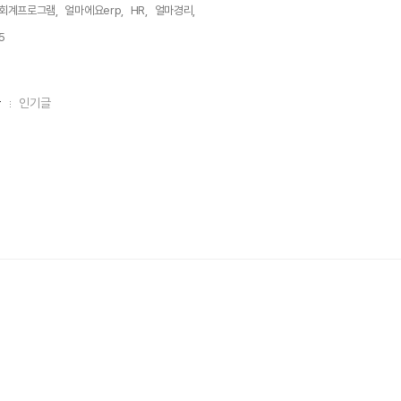
회계프로그램,
얼마에요erp,
HR,
얼마경리,
5,
글
인기글