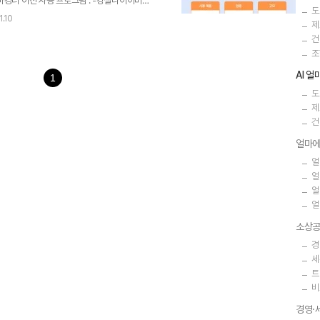
얼마경리 이전 사용 프로그램 : -강철다이아비트
도
 회계프로그램이 절실했다고 하셨는데요.그때 마
1.10
제
께서는 얼마경리 창업지원 서비스로 6개월 간
건
쉽게 연동하여 사용할 수 있는 점이 만족스러웠
조
후기를지금 바로 들려드리겠습니다!​​​ AI 얼마
 사용할 수 있어요! 강철다이아비트는 25년 3
AI 
1
도
제
건
얼마에
얼
얼
얼
얼
소상공
경
세
트
비
경영·