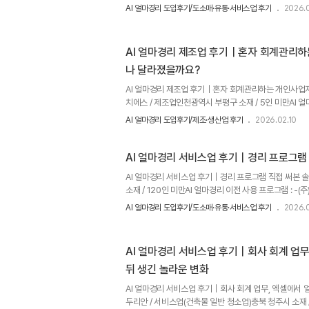
히팅플러스는 편백사우나와 온수사우나를 생산해 판매하는
AI 얼마경리 도입후기/도소매·유통·서비스업 후기
2026.0
인력을 두지 않고 사장님이 직접 매출과 장부를 관리하고
거래내역을 빠르게 확인하고 쉽게 사용할 수 있는 프로그
제품일수록 기능도 뛰어날 것이라는 생각으로 전문 회계
AI 얼마경리 제조업 후기｜혼자 회계관리하
달간 사용해 보니 회계 용어와 메뉴 구성이 어렵고, 필
나 달라졌을까요?
다.세무사가 사용하는..
AI 얼마경리 제조업 후기｜혼자 회계관리하는 개인사업
치에스 / 제조업인천광역시 부평구 소재 / 5인 미만AI 
이치에스는 제조업 기반 기타 봉제의복 기업으로,기존에
AI 얼마경리 도입후기/제조·생산업 후기
2026.02.10
교체 프로그램을 검토하던 중 AI 얼마경리를 알게 되어 도
업무 처리 속도에회계 스트레스가 많이 줄었다고 말씀해 주
생생한 후기를지금 바로 들려드리겠습니다! 기존 회계프
AI 얼마경리 서비스업 후기｜경리 프로그램 
인사업자로 제조업을 운영하면서 혼자 회계관리를 하고 
AI 얼마경리 서비스업 후기｜경리 프로그램 직접 써본 솔
긴 하지만,기능 대..
소재 / 120인 미만AI 얼마경리 이전 사용 프로그램 : 
터 AI 얼마경리를 써 보고 싶었다고 말해주신 고객입니다.
AI 얼마경리 도입후기/도소매·유통·서비스업 후기
2026.0
대한다​고 말씀해 주셨습니다.​AI 얼마경리를 사용 중인
다!​ 이전 회사 때부터 써보고 싶었던 프로그램, AI 얼
경리·회계 업무를 맡다 보면“프로그램 하나만 잘 써도 업
AI 얼마경리 서비스업 후기｜회사 회계 업무
하게 됩니다.​그러다 보니 주변에서 추천을 몇 번 받았던 
뒤 생긴 놀라운 변화
AI 얼마경리 서비스업 후기｜회사 회계 업무, 엑셀에서 
두리안 / 서비스업(건축물 일반 청소업)충북 청주시 소재 