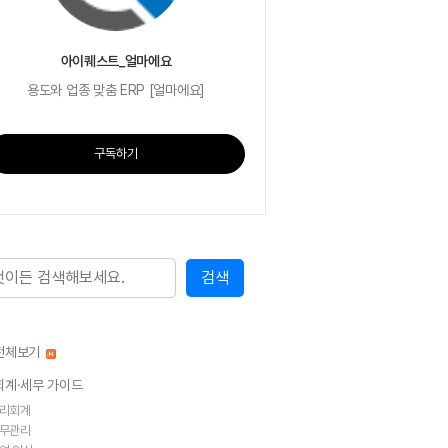
아이퀘스트_얼마에요
용도와 업종 맞춤 ERP [얼마에요]
구독하기
전체보기
회계·세무 가이드
리회계
무관리