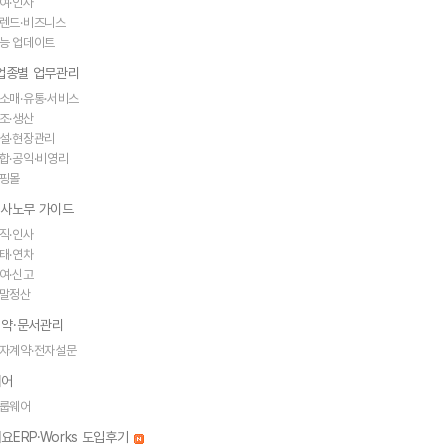
여·인사
렌드·비즈니스
능 업데이트
·업종별 업무관리
소매·유통·서비스
조·생산
설·현장관리
합·공익·비영리
핑몰
인사노무 가이드
직·인사
태·연차
여·신고
말정산
약·문서관리
자계약·전자설문
웨어
룹웨어
요ERP·Works 도입후기