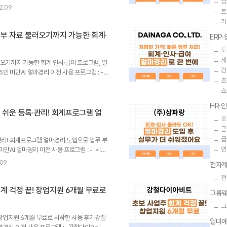
급
로 관리하고 있었는데요.보다 효율적이고 빠른
2.09
트
당자님께서는 AI 얼마경리 도입 후 체감 업무
기
 많이 가는 급여 관리 업무가 간편해져서 만족
생한 후기를지금 바로 들려드리겠습니다!​​ 유
외부 자료 불러오기까지 가능한 회계·
ERP
적재적소에 배치하는 아웃소싱 전문 기업,(주..
도
제
오기까지 가능한 회계·인사·급여 프로그램, 얼
건
5인 미만AI 얼마경리 이전 사용 프로그램 : -
조
사와 집 어디에서나 업무를 처리하기 위해 AI
쇼
용료와 외부자료 불러오기 등업무 관련 지원하
 프로그램이라고 말씀해 주셨는데요.​AI 얼마
HR·
습니다!​​​ 업력 7년 차의 제조업 기반 패션
 쉬운 등록·관리! 회계프로그램 얼
조
는 19년 4월에 개업한 제조업 기반 패션 ..
근
급
관리! 회계프로그램 얼마경리 도입으로 업무 부
연
만AI 얼마경리 이전 사용 프로그램 : - ​ 세무
습니다. (주)삼파랑은 23년 1월에 개업한
.09
전자계
입 전에는 세무사 사무실에 월 비용을 주고 있
전
 이용해야 하니 다소 불편함을 느꼈습니다. 그
해 보니 편리한 점이 많았습니다.​​​ 회계프로
계 걱정 끝! 창업지원 6개월 무료로
그룹
프로그램 도입 전 가장 어려웠던 부..
그
 창업지원 6개월 무료로 시작한 사용 후기강철
얼마에