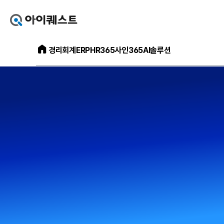
아
이
퀘
아
스
경리회계
ERP
HR365
사인365
AI솔루션
이
트
퀘
얼
스
마
트
에
메
요
인
홈
홈
으
페
로
이
가
지
기