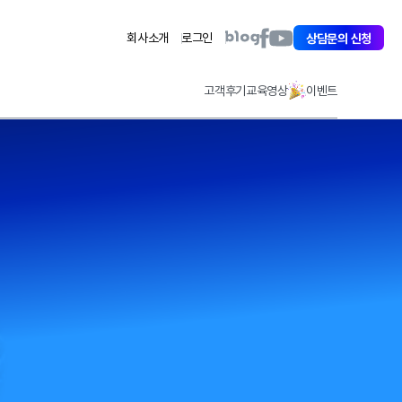
아
아
아
회사소개
로그인
상담문의 신청
이
이
이
퀘
퀘
퀘
스
스
스
고객후기
교육영상
이벤트
트
트
트
페
유
블
이
튜
로
스
브
그
북
바
바
바
로
로
로
가
가
가
기
기
기