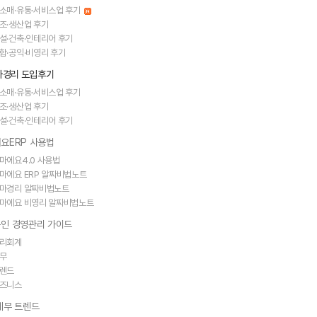
소매·유통·서비스업 후기
조·생산업 후기
설·건축·인테리어 후기
합·공익·비영리 후기
얼마경리 도입후기
소매·유통·서비스업 후기
조·생산업 후기
설·건축·인테리어 후기
요ERP 사용법
마에요4.0 사용법
마에요 ERP 알짜비법노트
마경리 알짜비법노트
마에요 비영리 알짜비법노트
인 경영관리 가이드
리회계
무
렌드
즈니스
세무 트렌드