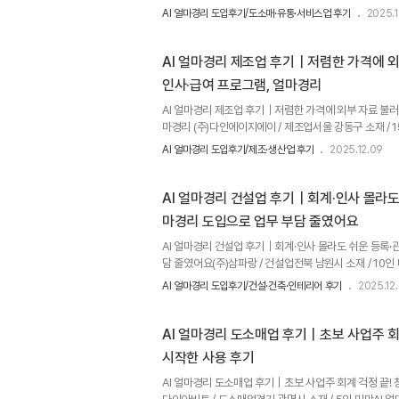
: 엑셀(주)두리안에서는 회사의 모든 회계 업무를 엑셀
AI 얼마경리 도입후기/도소매·유통·서비스업 후기
2025.1
업무 처리를 위하여 AI 얼마경리를 도입한 고객입니다.​담
량이 3분의 1로 감소하였다고 하는데요.그중에서도 손이
스럽다고 하셨습니다.​AI 얼마경리를 사용 중인 고객의 생
AI 얼마경리 제조업 후기｜저렴한 가격에 
능한 인재 확보, 우수 인력 육성! 고객이 원하는 인재를 
인사·급여 프로그램, 얼마경리
AI 얼마경리 제조업 후기｜저렴한 가격에 외부 자료 불러
마경리 (주)다인에이지에이 / 제조업서울 강동구 소재 / 1
(주)다인에이지에이는 재택근무를 해야 하는 상황 속에회
AI 얼마경리 도입후기/제조·생산업 후기
2025.12.09
얼마경리를 도입한 고객입니다.​타사 대비 저렴한 월 사
는 기능들이 많아 주변에 추천하고 싶을 만큼 장점이 많은
경리를 사용 중인 고객의 생생한 후기를지금 바로 들려드리겠
AI 얼마경리 건설업 후기｜회계·인사 몰라도
생산 및 소싱 전문, (주)다인에이지에이 (주)다인에이지에이
마경리 도입으로 업무 부담 줄였어요
AI 얼마경리 건설업 후기｜회계·인사 몰라도 쉬운 등록·
담 줄였어요(주)삼파랑 / 건설업전북 남원시 소재 / 10인 미
사 사무실을 통해 회계 관리하다 얼마경리를 도입하게 되었
AI 얼마경리 도입후기/건설·건축·인테리어 후기
2025.12
건설업 기반 정보통신공사업 기업입니다.​AI 얼마경리 도
었는데, 매번 담당자와의 의사소통 수단으로 전화 통화를
러던 중 얼마경리를 알게 되었고, 도입 후 실제 업무에 적용
AI 얼마경리 도소매업 후기｜초보 사업주 회
그램 AI 얼마경리 도입 후, 직접 급여·장부 관리 OK 회계
시작한 사용 후기
AI 얼마경리 도소매업 후기｜초보 사업주 회계 걱정 끝!