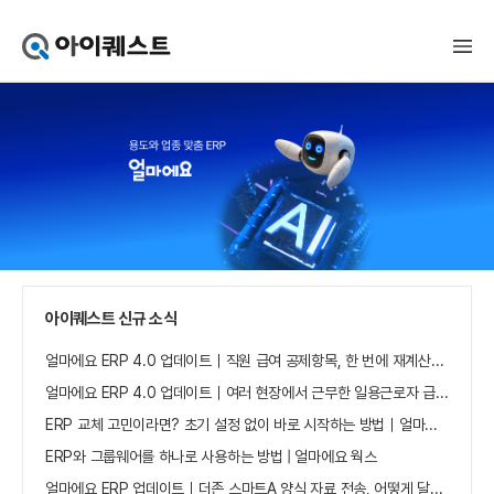
아
이
퀘
스
트
얼
마
에
요
홈
으
로
가
아이퀘스트 신규 소식
기
얼마에요 ERP 4.0 업데이트｜직원 급여 공제항목, 한 번에 재계산하세요
얼마에요 ERP 4.0 업데이트｜여러 현장에서 근무한 일용근로자 급여, 현장별로 선택 수집하세요
ERP 교체 고민이라면? 초기 설정 없이 바로 시작하는 방법｜얼마에요 ERP
ERP와 그룹웨어를 하나로 사용하는 방법 | 얼마에요 웍스
얼마에요 ERP 업데이트｜더존 스마트A 양식 자료 전송, 어떻게 달라졌나요?