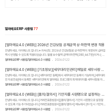
얼마에요ERP 사용법
77
[얼마에요4.0 (WEB)] 2026년 건강보험 공제금액 상·하한액 변경 적용
안녕하세요. 아이퀘스트 입니다.​​※ 귀속년도 2026년 건강보험료 상·하한액이 개정되어 급여입
력시 반영될 수 있도록 적용되었습니다. 월별 보수월액 금액이하한액(280,667원)이거나, 상
한액(127,725,731원)인 경우 월별 보험료 하한금액 / 상한금액이 변경되었습니다.​급여가 상·
얼마에요ERP 사용법/얼마에요4.0 사용법
2026.01.22
하한액에 해당되는 경우업데이트 되기 전에 미리 급여를 입력해두었다면 상·하한액이 반영되지
않은 이전 공제액으로 반영됩니다.변경된 상·하한액을 반영하시려면 [급여입력] - 직원선택 후
[얼마에요4.0 (WEB)] [기초정보][세무대리인관리]메일로 세무사랑 자
[수정] -[세금재계산] 버튼을 눌러주시면 조정분이 반영됩니다. 감사합니다.
료 전송하는 방법
안녕하세요. 아이퀘스트 입니다.​[세무대리인 등록]에서 세무대리인 등록이 가능하며,[세무대리
인 자료전송]에서 등록한 세무대리인에게 얼마에요 프로그램의 회계데이터를 세무사랑용 자료
(엑셀)로자동 변환하여 메일로 전송할 수 있으며, 화면에서 세무사랑용 자료를 엑셀로 다운로드
얼마에요ERP 사용법/얼마에요4.0 사용법
2026.01.22
할 수 있습니다.​1. [세무대리인 등록]세무대리인 정보를 기입하고 [저장]하면 등록이 완료됩니
다. 2. [세무대리인 자료전송]전송할 회계자료기간과 세무대리인을 선택하여 [이메일 전송] 버
[얼마에요4.0 (WEB)] [품의/결의서] 기안자를 사원명으로 설정하는 방
튼을 클릭하면[기초정보]-[회사/회기변경]의 회사명으로 세무대리인에게 카카오톡 알림톡과
법
안녕하세요. 아이퀘스트 입니다.​[거래전표증빙문서][품의/결의서] 기안자 사원명으로 설정할
메일이 전송됩니다. 또한 , [회계자료 다운로드(엑셀)] 버튼을 클릭하면 세무사랑용 엑셀자료를
수 있도록 기능 추가되었습니다.[거래전표증빙문서][품의/결의서] 메뉴에서 [추가] 시 기안자를
pc에 다운로드하여 확인할 수 있습니다. 감사합니다.
사용자 또는 사원 으로 선택하여 지정 하실수 있습니다. 기안자를 등록되어있는 사원명으로 지
얼마에요ERP 사용법/얼마에요4.0 사용법
2026.01.22