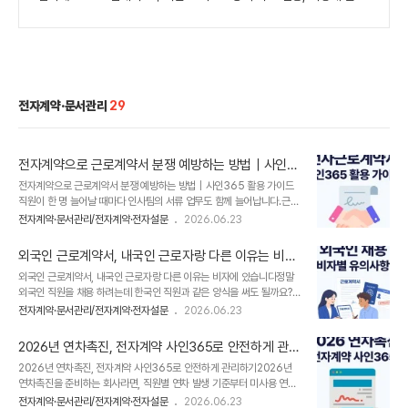
전자계약·문서관리
29
전자계약으로 근로계약서 분쟁 예방하는 방법｜사인
365 활용 가이드
전자계약으로 근로계약서 분쟁 예방하는 방법｜사인365 활용 가이드
직원이 한 명 늘어날 때마다 인사팀의 서류 업무도 함께 늘어납니다.근로
계약서 출력, 서명 수거, 스캔, 파일 보관까지 반복되는 과정이 생각보다
전자계약·문서관리/전자계약·전자설문
2026.06.23
많은 시간을 차지하기 때문인데요.​문제는 이러한 과정에서 계약서 작성
이 지연되거나, 서명본이 누락·분실될 경우 향후 근로계약 관련 분쟁으로
외국인 근로계약서, 내국인 근로자랑 다른 이유는 비자
이어질 수 있다는 점입니다.​근로계약서를 제대로 작성하고 보관하는 일
에 있습니다
외국인 근로계약서, 내국인 근로자랑 다른 이유는 비자에 있습니다정말
은 단순한 서류 관리가 아니라, 분쟁을 예방하는 HR관리의 기본이라고
외국인 직원을 채용 하려는데 한국인 직원과 같은 양식을 써도 될까요?
할 수 있습니다.​이번 글에서는 근로계약서가 중요한 이유와 종이 계약서
비자 종류마다 따로 준비해야 하는 항목이 있는 건 아닐까요?처음으로
관리의 한계, 그리고 전자계약 기반으로 근로계약서 분쟁을 예방하는 방
전자계약·문서관리/전자계약·전자설문
2026.06.23
외국인 직원을 채용하게 된 HR 담당자라면, 근로계약서를 어떻게 작성
법을 사인365와 함께 정리해 보겠습니다.1. 근로계약서 작성과 교부가
해야 할지 고민이실 거예요. 근로계약서를 분명 작성해야 하긴 하는데,
중요한 이유근로계..
2026년 연차촉진, 전자계약 사인365로 안전하게 관리
잘못 처리하면 과태료나 벌금을 물을 수도 있기 때문이죠.​결론부터 말하
하기
2026년 연차촉진, 전자계약 사인365로 안전하게 관리하기2026년
면, 외국인 직원이라도 근로계약서의 기본 골격은 근로기준법을 따릅니
연차촉진을 준비하는 회사라면, 직원별 연차 발생 기준부터 미사용 연차
다. 그런데 비자(체류자격) 유형에 따라 써야 하는 양식이 다르고, 기재해
일수까지 정확히 확인해야 합니다. ​이번 글에서는 간편하고 안전한 전자
야 할 항목이 추가되며, 어떤 경우에는 계약 절차 자체가 달라집니다. 한
전자계약·문서관리/전자계약·전자설문
2026.06.23