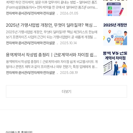
– 얼마싸인 폼즈(Forms)
계약만 하던 전자계약, 설문 이후 업무까지 끝내는 방법 – 얼마싸인 폼즈
게 만들고 결과를 빠르게 확인하세요! 얼마싸인 폼즈(Forms)얼마싸인
(Forms)설문&동의서+전자계약을 한 곳에서! 얼마싸인 폼즈(Forms)
폼즈(Forms)는설문부터 동의서·신청서 등 업무에 필요한 각종 문서를
간편하고 안전한 전자계약 서비스 ​'얼마싸인'에 새로운 기능이 추가되었
‘설문 형태’로 수집한 뒤,응답·분석까지 빠르게 확인할 수 있는 설문 도구
전자계약·문서관리/전자계약·전자설문
2026.01.05
습니다.바로 '얼마싸인 폼즈(Forms)'입니다.​이제 얼마싸인 사용자는 전
입니다.​단순 응답 수집 기능만 제공하는 기존 설문폼과는 다르게실제..
자계약뿐만 아니라 설문지와 동의서 등이 필요할 때, 별도의 온라인 양식
2025년 가맹사업법 개정안, 무엇이 달라질까? 핵심 체
도구에 접속할 필요 없이 얼마싸인에 로그인만 하면 됩니다. ​‘폼즈
크리스트 한눈에 보기
2025년 가맹사업법 개정안, 무엇이 달라질까? 핵심 체크리스트 한눈에
(Forms)’를 통해 설문조사, 신청서, 동의서 등 다양한 양식을 손쉽게 제
보기 프랜차이즈 사업의 근간이 되는 가맹사업법이 곧 새롭게 개정될 예
작할 수 있으며, 수집된 데이터를 기반으로 실시간 분석을 통해 유의미한
정입니다. 최근 프랜차이즈 업계에서 가맹점주 권리 보호를 위한 목소리
인사이트를 확보하고 의사 결정을 내릴 수 있습니다. 응답+분석까지 한
전자계약·문서관리/전자계약·전자설문
2025.10.14
가 커지면서 이제 발맞춰 가맹사업법도 개정된다고 해요.​하지만 프랜차
번에! '얼마싸인 폼즈(Forms)'설문조사, 신청서, 동의서 ..
이즈 본사 입장에서는 법이 하나 바뀌면 챙겨할 게 많아지죠. 특히 이번
용역계약서 작성법 총정리｜근로계약서와 차이점 쉽게
개정안은 정보공개서 내용 강화, 서류 교부 방식 개선 등 프랜차이즈 본
비교
용역계약서 작성법 총정리｜근로계약서와 차이점 쉽게 비교웹사이트 개
사의 투명성을 높이고 가맹점주를 보호하는 데 초점을 맞추고 있어요.​새
발이나 콘텐츠 제작과 같이 프리랜서나 외부 전문가, 특정 업체에게 용역
로운 법령에 맞춰 미리 준비한다면, 불필요한 법적 리스크를 줄이고 투명
프로젝트를 위탁할 때는 용역계약서를 작성해야 해요.​그런데 용역계약서
하고 건전한 프랜차이즈 시스템을 갖춘 기업으로 인정받아 더 많은 예비
전자계약·문서관리/전자계약·전자설문
2025.08.19
를 처음 써보는 분들이라면 근로계약서와 무슨 차이가 있는 것인지 궁금
창업자의 관심을 끌 수 있어요.​지금부터 [얼마싸인]과 함께, 2025년 가
하실 거에요. 평소에 근로계약서는 많이 써봤지만 용역계약서 작성은 처
맹사업법 개..
음이라서 “정확히 어떻게 작성해야 하나?”하며 헷갈릴 수도 있어요.​두 계
더보기
약서 모두 ‘일을 맡기고 대가를 지급한다’는 공통점이 있지만, 법적 성격
과 권리, 의무가 전혀 달라요. 잘못 작성하면 4대보험이나 세금 문제 등
으로 불필요한 리스크가 발생할 수 있죠. ​특히 최근에는 다양한 용역 계
약이 늘어나고 있어, 정확한 작성법과 주의사항을 반드시 알아둘 필요가
있어요. ​오늘..
아이퀘스트 홈페이지