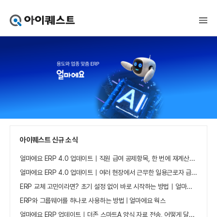
아
이
퀘
스
트
얼
마
에
요
홈
으
로
가
아이퀘스트 신규 소식
기
얼마에요 ERP 4.0 업데이트｜직원 급여 공제항목, 한 번에 재계산하세요
얼마에요 ERP 4.0 업데이트｜여러 현장에서 근무한 일용근로자 급여, 현장별로 선택 수집하세요
ERP 교체 고민이라면? 초기 설정 없이 바로 시작하는 방법｜얼마에요 ERP
ERP와 그룹웨어를 하나로 사용하는 방법 | 얼마에요 웍스
얼마에요 ERP 업데이트｜더존 스마트A 양식 자료 전송, 어떻게 달라졌나요?