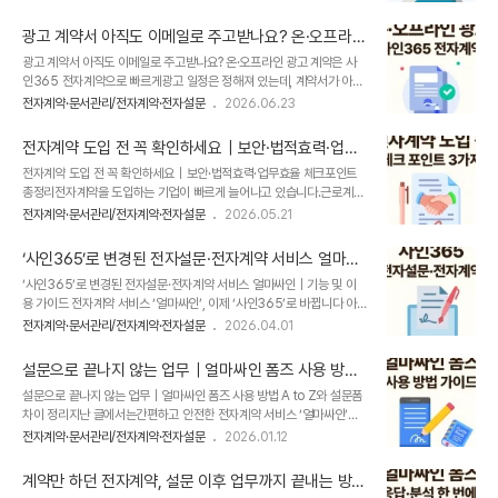
계약 서비스 [사인365]가 2026년 연차 발생 기준과 연차촉진 절차, 전
국인 직원과 같은 양식으로 처리했다가 뒤늦게 법 위반 사실을 알게 되는
자문서·전자서명을 활용한 안전한 증빙 관리 방법을 알기 쉽게 정리해 드
사례는 지금도 적..
광고 계약서 아직도 이메일로 주고받나요? 온·오프라인
리겠습니다. 2026년 연차 발생 기준 근로기준법에 따라 연차는 크게 1
광고 계약은 사인365 전자계약으로 빠르게
광고 계약서 아직도 이메일로 주고받나요? 온·오프라인 광고 계약은 사
년 미만 근로자와 1년 이상 근로자로 나누어 발생합니다.​1. 입사 1년 미만
인365 전자계약으로 빠르게광고 일정은 정해져 있는데, 계약서가 아직
근로자근속 기간연차 발생비고입사 1년 미만1개월 개근 시 1일 (최대 11
완료되지 않았다면?온·오프라인 매체 광고, 유튜버 제휴 콘텐츠처럼 광
일 발생)해당 월 소정근로일의 80% 이상 출근입사 1년 미만 근로자는 1
전자계약·문서관리/전자계약·전자설문
2026.06.23
고 집행 방식이 다양해지면서 계약 업무도 함께 늘어나고 있습니다.​문제
개월 개근 시 연차 1일이 발생합니다.누적 최대 11일까지 ..
는 광고 계약이 단순히 “서명만 받으면 끝나는 일”이 아니라는 점입니다.
전자계약 도입 전 꼭 확인하세요｜보안·법적효력·업무
계약서를 작성하고, 담당자에게 전달하고, 수정본을 다시 주고받고, 서명
효율 체크포인트 총정리
전자계약 도입 전 꼭 확인하세요｜보안·법적효력·업무효율 체크포인트
을 받은 뒤 최종본을 보관하는 과정까지 이어지다 보면 예상보다 많은 시
총정리전자계약을 도입하는 기업이 빠르게 늘어나고 있습니다.근로계약
간이 소요됩니다. ​특히 광고 집행일이 정해져 있는 경우, 계약 완료가 늦
서, 거래계약서, 개인정보동의서, 신청서 등 다양한 문서를 비대면으로
어지는 것만으로도 콘텐츠 업로드 일정이나 캠페인 오픈 일정에 영향을
전자계약·문서관리/전자계약·전자설문
2026.05.21
처리할 수 있어 업무 효율이 높아지기 때문인데요.​하지만 단순히 “전자
줄 수 있습니다.​이럴 때 필요한 것은 계약서를 더 많이 주고받는 방식이
서명이 된다”는 이유만으로 서비스를 선택하면 실제 운영 과정에서 예상
아니라, 계..
‘사인365’로 변경된 전자설문·전자계약 서비스 얼마싸
치 못한 문제가 생길 수 있습니다.​계약 데이터는 안전하게 관리되는지 법
인｜기능 및 이용 가이드
‘사인365’로 변경된 전자설문·전자계약 서비스 얼마싸인｜기능 및 이
적 효력은 제대로 보장되는지 실제 업무 효율까지 좋아지는지 ​이 부분을
용 가이드 전자계약 서비스 ‘얼마싸인’, 이제 ‘사인365’로 바뀝니다 아
충분히 확인하지 않으면 오히려 관리 포인트만 늘어날 수도 있습니다.​그
이퀘스트의 전자계약 서비스 ‘얼마싸인’이 ‘사인365’로 브랜드명이 변
래서 오늘은 전자계약 도입 전 놓치기 쉬운 핵심 체크 포인트와 함께, 전
전자계약·문서관리/전자계약·전자설문
2026.04.01
경되었습니다.기존 '얼마싸인' 사용자분들이라면 "이거 뭐가 달라지는
자설문+전자계약 통합 서비스인 [사인365] 도입 시 기대할 수 있는 효
건가요?" 궁금해 하실 수 있는데요.​결론부터 말씀드리면👉 이름만 바뀌
과까지 함께 정리해..
설문으로 끝나지 않는 업무｜얼마싸인 폼즈 사용 방법
고, 전자설문·전자계약 서비스 기능과 데이터는 그대로 유지됩니다.​​​ 왜
A to Z와 설문폼 차이 정리
설문으로 끝나지 않는 업무｜얼마싸인 폼즈 사용 방법 A to Z와 설문폼
‘사인365’로 변경되었을까요? ‘사인365’라는 브랜드 네이밍에는‘언제
차이 정리지난 글에서는간편하고 안전한 전자계약 서비스 ‘얼마싸인’에
어디서나 계약과 설문이 가능한 서비스’라는 의미가 담겨 있습니다.​기능
새롭게 추가된 기능,‘얼마싸인 폼즈(Forms)’를 간단히 소개해 드렸는데
은 그대로, 사용 방식도 그대로전자계약서 작성 및 전송모바일·PC 어디
전자계약·문서관리/전자계약·전자설문
2026.01.12
요. 지난 "얼마싸인 폼즈(Forms)" 소개 콘텐츠 보러가기 오늘은▶ 얼마
서든 서명 가능계약 진행 상태 확인계약서 자동 보관전자설문 서비스 통
싸인 폼즈 사용 방법▶ 타사 설문폼(G*폼·M*폼)과의 차이점을 중심으
해 ..
계약만 하던 전자계약, 설문 이후 업무까지 끝내는 방법
로 보다 구체적으로 정리해 드리겠습니다. 설문부터 신청서까지, 간단하