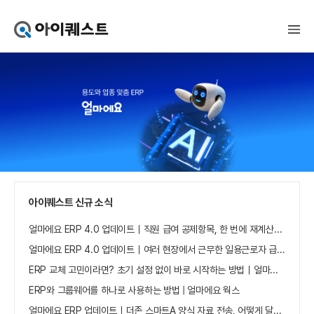
아
이
퀘
스
트
얼
마
에
요
홈
으
로
가
아이퀘스트 신규 소식
기
얼마에요 ERP 4.0 업데이트｜직원 급여 공제항목, 한 번에 재계산하세요
얼마에요 ERP 4.0 업데이트｜여러 현장에서 근무한 일용근로자 급여, 현장별로 선택 수집하세요
ERP 교체 고민이라면? 초기 설정 없이 바로 시작하는 방법｜얼마에요 ERP
ERP와 그룹웨어를 하나로 사용하는 방법 | 얼마에요 웍스
얼마에요 ERP 업데이트｜더존 스마트A 양식 자료 전송, 어떻게 달라졌나요?