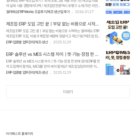
얼마에요 ERP 제조업 후기｜회계 프로그램 처음 쓰는 1인 제조업 대표
수 있어 업무 효율이 크게 개선되었다고 전해주셨습니다. 이번 글에서는
의 실제 사용 경험제이디텍 / 제조업인천광역시 부평구 소재 /5인 미만
30인 미만 제조업체 ‘한미자동기계’에서 실제로 사용 중인 얼마에요
얼마에요 ERP 이전 사용 프로그램 : -제조업에 종사하다 보면 현장 업무
ERP 후기를 통해실무 담당자가 체감한 변화와 업무 효율 개선 포인트를
얼마에요ERP·Works 도입후기/제조·생산업 후기
2026.01.27
에 집중하느라회계·경리·사무 업무가 익숙하지 않은 경우가 많습니다. 실
자세히 소개해 드리겠습니다. 제조업 실무자가 직접 체감한 얼마에요
제로 회계 프로그램이 처음이었던 1인 제조업 기업에서도얼마에요 ERP
ERP의 핵심 장..
제조업 ERP 도입 고민 끝｜부담 없는 비용으로 시작하
도입 후 사무 업무 부담이 크게 줄었다고 이야기해 주셨습니다. 이번 글
는 얼마에요 ERP
제조업 ERP 도입 고민 끝｜부담 없는 비용으로 시작하는 얼마에요 ERP
에서는제조업 1인 기업 대표가 직접 사용해 본 ‘얼마에요 ERP’ 실제 후기
제조업 ERP 도입, 비용과 복잡함 때문에 망설이고 계신가요?​제조업 현
를 통해사무 업무가 어떻게 달라졌는지 구체적으로 전해드리겠습니다.
장에서는 매입·매출 관리, 재고 흐름, 생산 실적, 인건비와 회계 처리까지
사무 인력 없는 1인 제조업 기업, 데이터 관리가 가장 큰 고민이었습니다
ERP·업종별 업무관리/제조·생산
2025.12.29
여러 업무가 동시에 맞물려 돌아갑니다.​하지만 ERP 도입을 검토하다 보
당시 사무 전담 인력이 없는 1인 제조업 기업으로 운영 중이어서 품목,
면✔ 높은 초기 구축 비용✔ 복잡한 설정과 교육 부담✔ 기존 업무 방식
단..
ERP 솔루션 vs MES 시스템 차이｜뜻·기능·장점 한 번
과의 단절이런 이유로 도입을 미루는 경우가 많은데요.​이 때문에 ERP 도
에 정리
ERP 솔루션 vs MES 시스템 차이｜뜻·기능·장점 한 번에 정리ERP를 먼
입이 차일피일 미뤄져 고민만 쌓이는 경우도 적지 않습니다.엑셀 관리의
저 도입해야 할까요, MES를 먼저 써야 할까요? 제조업 담당자라면 이런
한계를 느끼면서도,막상 ERP를 도입하려니 비용과 복잡함이 다시 발목
고민, 해보셨을텐데요. ​처음에는 생산관리 효율을 높이고 싶어서 알아보
을 잡는 상황이 반복되는 것이죠.​그래서 이번 글에서는 제조업 업무 프로
ERP·업종별 업무관리/제조·생산
2025.12.29
기 시작했는데ERP도 있고, MES도 있고 둘 다 ‘제조에 필요한 시스템’이
세스 구조와 제조업 특화 ERP, [얼마에요 ERP]를 도입하면 현장에 ..
라는 데 막상 설명을 읽어보면 더 헷갈리죠.​게다가 프로그램 하나 잘못
선택하면 오히려 사용해야 하는 툴만 더 늘어나서 효율성은 낮아지고, 직
더보기
원들의 원망을 사는 일도 생깁니다. ​이번 글에서는 ERP와 MES의 뜻과
차이, 각각의 장점과 제조업에서는 어떤 조합이 현실적인지를 정리해드
릴게요. ERP 솔루션 VS MES 시스템 차이, 뜻 비교결론부터 말하면
ERP는 ‘회사 전체를 보는 시스템’, MES는 ‘공장 ..
아이퀘스트 홈페이지