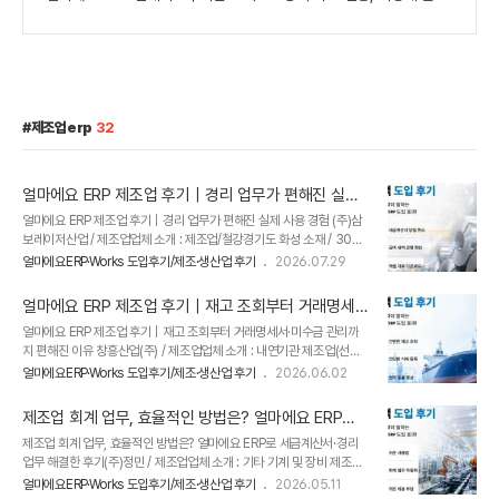
제조업erp
32
얼마에요 ERP 제조업 후기｜경리 업무가 편해진 실제
사용 경험
얼마에요 ERP 제조업 후기｜경리 업무가 편해진 실제 사용 경험 (주)삼
보레이저산업 / 제조업업체 소개 : 제조업/철강​경기도 화성 소재 / 30인
미만얼마에요 ERP 이전 사용 프로그램 : 타 회계 프로그램 3줄 요약철강
얼마에요ERP·Works 도입후기/제조·생산업 후기
2026.07.29
제조업 고객은 경리 업무를 효율적으로 처리하기 위해 지인의 추천으로
얼마에요 ERP를 도입했습니다.실제 사용 후 세금계산서 당일 취소, 급여
얼마에요 ERP 제조업 후기｜재고 조회부터 거래명세
내역 확인, 엑셀 다운로드, 빠른 정보 검색 기능을 편리한 점으로 꼽았습
서·미수금 관리까지 편해진 이유
얼마에요 ERP 제조업 후기｜재고 조회부터 거래명세서·미수금 관리까
니다.기존 회계 프로그램보다 직관적이고 업무 처리 속도가 빨라, 제조업
지 편해진 이유 창흥산업(주) / 제조업업체 소개 : 내연기관 제조업(선박
경리 프로그램을 찾는 기업에 추천하고 싶다고 평가했습니다.지인 추천
엔진 제조, 도소매)​경기 용인 소재 / 30인 미만얼마에요 ERP 이전 사용
으로 시작한 얼마에요 ERP(주)삼보레이저산업은 업력 11년 차의 제조업
얼마에요ERP·Works 도입후기/제조·생산업 후기
2026.06.02
프로그램 : - 이번 후기의 담당자님은 현재 회사가 첫 직장이라다른 ERP
기반 강 주물 주조업 기업입니다.​제조업은 업종 특성상 챙겨야 할..
프로그램을 사용해 본 경험은 없지만,얼마에요 ERP를 정말 편리하게 사
제조업 회계 업무, 효율적인 방법은? 얼마에요 ERP로
용하고 있다고 전해주셨습니다.​특히 고객이 전화로 재고 현황을 문의할
세금계산서·경리 업무 해결한 후기
제조업 회계 업무, 효율적인 방법은? 얼마에요 ERP로 세금계산서·경리
때,얼마에요 ERP에서 제품 재고를 한 번에 확인할 수 있어응대가 훨씬
업무 해결한 후기(주)정민 / 제조업업체 소개 : 기타 기계 및 장비 제조업
수월해졌다고 하셨는데요.​재고 조회부터 거래 등록, 거래명세서 작성, 미
인천광역시 소재 / 35인 미만얼마에요 ERP 이전 사용 프로그램 : - 중
수금 관리까지실무에서 어떤 점이 편리했는지,​얼마에요 ERP를 사용 중
얼마에요ERP·Works 도입후기/제조·생산업 후기
2026.05.11