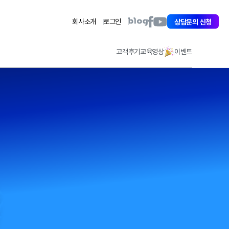
아
아
아
회사소개
로그인
상담문의 신청
이
이
이
퀘
퀘
퀘
스
스
스
고객후기
교육영상
이벤트
트
트
트
페
유
블
이
튜
로
스
브
그
북
바
바
바
로
로
로
가
가
가
기
기
기