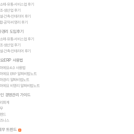
소매·유통·서비스업 후기
조·생산업 후기
설·건축·인테리어 후기
합·공익·비영리 후기
얼마경리 도입후기
소매·유통·서비스업 후기
조·생산업 후기
설·건축·인테리어 후기
요ERP 사용법
마에요4.0 사용법
마에요 ERP 알짜비법노트
마경리 알짜비법노트
마에요 비영리 알짜비법노트
인 경영관리 가이드
리회계
무
렌드
즈니스
세무 트렌드