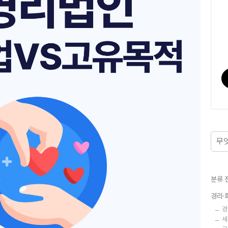
분류 
경리·
경
세