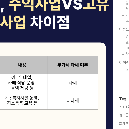
경
세
뉴
오
이벤
얼
얼
H
사
아이퀘
회
Tag
사인36
뉴스클
회계프