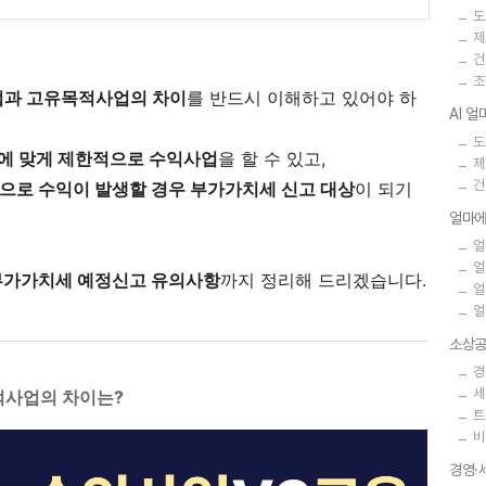
도
제
건
조
과 고유목적사업의 차이
를 반드시 이해하고 있어야 하
AI 
도
에 맞게 제한적으로 수익사업
을 할 수 있고,
제
건
공으로 수익이 발생할 경우 부가가치세 신고 대상
이 되기
얼마에
얼
얼
 부가가치세 예정신고 유의사항
까지 정리해 드리겠습니다.
얼
얼
소상공
경
세
적사업의 차이는?
트
비
경영·