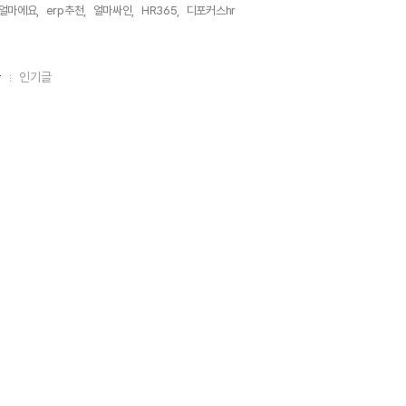
얼마에요,
erp추천,
얼마싸인,
HR365,
디포커스hr,
글
인기글