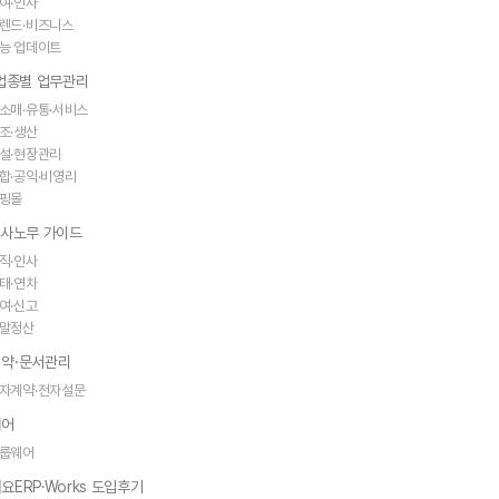
여·인사
렌드·비즈니스
능 업데이트
·업종별 업무관리
소매·유통·서비스
조·생산
설·현장관리
합·공익·비영리
핑몰
인사노무 가이드
직·인사
태·연차
여·신고
말정산
약·문서관리
자계약·전자설문
웨어
룹웨어
요ERP·Works 도입후기