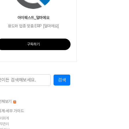
아이퀘스트_얼마에요
용도와 업종 맞춤 ERP [얼마에요]
구독하기
전체보기
회계·세무 가이드
리회계
무관리