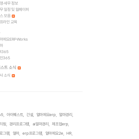
영·세무 정보
무 일정 및 월페이퍼
스 모음
프라인 교육
트
마에요ERP·Works
마
R365
인365
스트 소식
사 소식
5,
아이퀘스트,
건설,
얼마에요erp,
얼마경리,
리핑,
경리프로그램,
ai얼마경리,
제조업erp,
로그램,
얼마,
erp프로그램,
얼마에요2e,
HR,