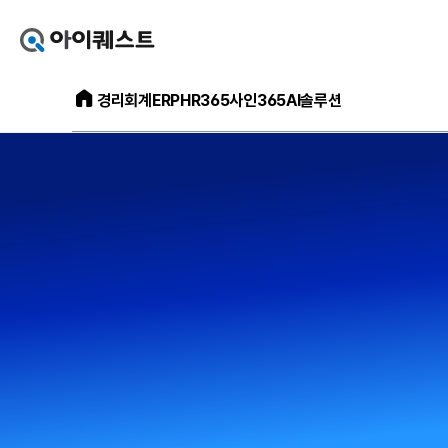
아
이
퀘
아
스
경리회계
ERP
HR365
사인365
AI솔루션
이
트
퀘
얼
스
마
트
에
메
요
인
홈
홈
으
페
로
이
가
지
기