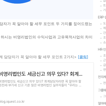
급
트
기
ERP
당자가 꼭 알아야 할 세무 포인트 두 가지를 짚어드렸는
도
제
건
려 하시는 비영리법인의 수익사업과 고유목적사업의 차이
조
쇼
HR·
조
계 담당자가 꼭 알아야 할 세무 포인트 2가지>
[클릭]
근
급
연
비영리법인도 세금신고 의무 있다? 회계담당자라면 꼭 알아야 할 원천세·부가세 신고 기준
전자계
비영리법인도 세금신고 의무 있다? 회계담당자라면 꼭 알아야 할
전
원천세·부가세 신고 기준 많은 비영리법인 실무자들이 “우리는 영
리 활동을 하지 않으니 세금신고 대상이 아니겠지”라고 생
그룹
그
blog.iquest.co.kr
얼마에