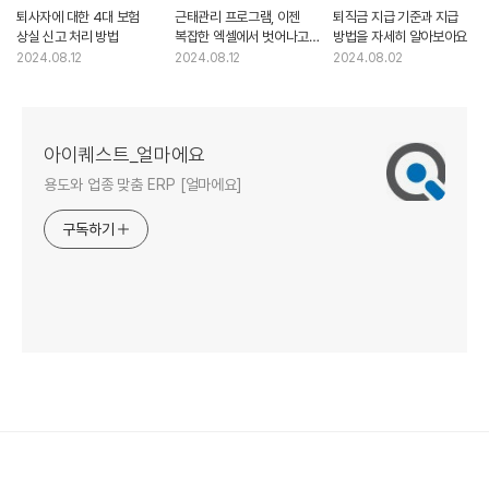
퇴사자에 대한 4대 보험
근태관리 프로그램, 이젠
퇴직금 지급 기준과 지급
상실 신고 처리 방법
복잡한 엑셀에서 벗어나고
방법을 자세히 알아보아요
싶다면?
2024.08.12
2024.08.12
2024.08.02
아이퀘스트_얼마에요
용도와 업종 맞춤 ERP [얼마에요]
구독하기