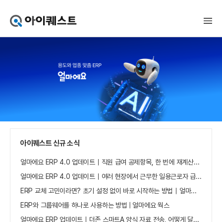
아
이
퀘
스
트
얼
마
에
요
홈
으
로
가
아이퀘스트 신규 소식
기
얼마에요 ERP 4.0 업데이트｜직원 급여 공제항목, 한 번에 재계산하세요
얼마에요 ERP 4.0 업데이트｜여러 현장에서 근무한 일용근로자 급여, 현장별로 선택 수집하세요
ERP 교체 고민이라면? 초기 설정 없이 바로 시작하는 방법｜얼마에요 ERP
ERP와 그룹웨어를 하나로 사용하는 방법 | 얼마에요 웍스
얼마에요 ERP 업데이트｜더존 스마트A 양식 자료 전송, 어떻게 달라졌나요?