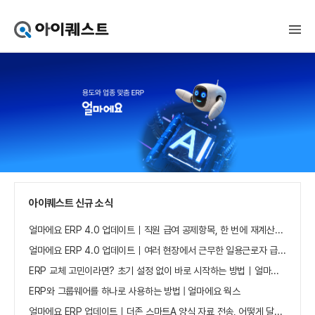
아
이
퀘
스
트
얼
마
에
요
홈
으
로
가
아이퀘스트 신규 소식
기
얼마에요 ERP 4.0 업데이트｜직원 급여 공제항목, 한 번에 재계산하세요
얼마에요 ERP 4.0 업데이트｜여러 현장에서 근무한 일용근로자 급여, 현장별로 선택 수집하세요
ERP 교체 고민이라면? 초기 설정 없이 바로 시작하는 방법｜얼마에요 ERP
ERP와 그룹웨어를 하나로 사용하는 방법 | 얼마에요 웍스
얼마에요 ERP 업데이트｜더존 스마트A 양식 자료 전송, 어떻게 달라졌나요?