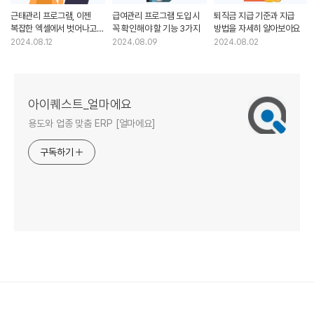
근태관리 프로그램, 이젠
급여관리 프로그램 도입 시
퇴직금 지급 기준과 지급
복잡한 엑셀에서 벗어나고
꼭 확인해야 할 기능 3가지
방법을 자세히 알아보아요
싶다면?
2024.08.12
2024.08.09
2024.08.02
아이퀘스트_얼마에요
용도와 업종 맞춤 ERP [얼마에요]
구독하기