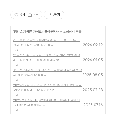
공감
구독하기
'
경리·회계·세무 가이드
>
급여·인사
' 카테고리의 다른 글
건강보험 연말정산이란? 4월 월급이 줄어드는 이
2026.02.12
유와 추가징수 발생 원인 정리
(0)
연말정산 환급금 2월 급여 반영 시 처리 방법 총정
2026.01.05
리｜원천세 신고 유형별 유의사항
(0)
중도 입·퇴사자 급여 정산법｜일할계산 4가지 방식
2025.08.05
과 실무 주의사항 총정리
(0)
2025년 7월 국민연금 변경사항 총정리｜보험료율
2025.07.28
·기준소득월액 인상 확인하세요
(0)
2026 최저시급 10,320원 확정! 급여계산, 얼마에
2025.07.16
요 ERP로 자동화하세요
(0)