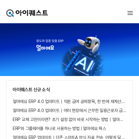
아
이
퀘
스
트
얼
마
에
요
홈
으
로
가
아이퀘스트 신규 소식
기
얼마에요 ERP 4.0 업데이트｜직원 급여 공제항목, 한 번에 재계산하세요
얼마에요 ERP 4.0 업데이트｜여러 현장에서 근무한 일용근로자 급여, 현장별로 선택 수집하세요
ERP 교체 고민이라면? 초기 설정 없이 바로 시작하는 방법｜얼마에요 ERP
ERP와 그룹웨어를 하나로 사용하는 방법 | 얼마에요 웍스
얼마에요 ERP 업데이트｜더존 스마트A 양식 자료 전송, 어떻게 달라졌나요?