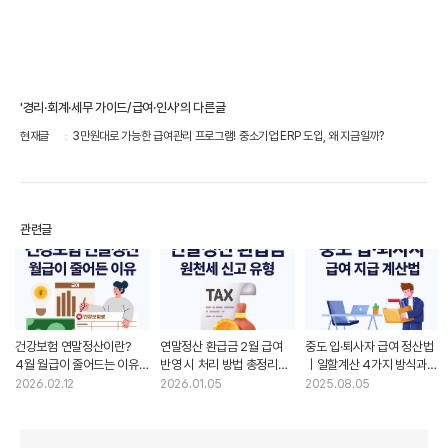
'경리·회계·세무 가이드/급여·인사'의 다른글
현재글
3만원대로 가능한 급여관리 프로그램! 중소기업 ERP 도입, 왜 지금일까?
관련글
건강보험 연말정산이란?
연말정산 환급금 2월 급여
중도 입·퇴사자 급여 정산법
4월 월급이 줄어드는 이유와
반영 시 처리 방법 총정리｜
｜일할계산 4가지 방식과
추가징수 발생 원인 정리
원천세 신고 유형별
실무 주의사항 총정리
2026.02.12
2026.01.05
2025.08.05
유의사항