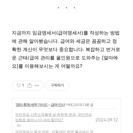
지금까지 임금명세서(급여명세서)를 작성하는 방법
에 관해 알아봤습니다. 급여와 세금은 꼼꼼하고 정
확한 계산이 무엇보다 중요합니다. 복잡하고 번거로
운 근태/급여 관리를 올인원으로 도와주는 [얼마에
요]를 이용해보시는 게 어떨까요?
1
구독하기
'
경리·회계·세무 가이드
>
급여·인사
' 카테고리의 다른 글
국민연금 기준소득월액 상·하한액 변경, 국민연금
2024.09.12
보험료 얼마나 더 내야 할까요?
(0)
급여명세서 발급 방법 , 이렇게만 하면 월급날이 편