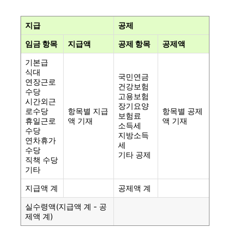
지급
공제
임금 항목
지급액
공제 항목
공제액
기본급
식대
국민연금
연장근로
건강보험
수당
고용보험
시간외근
장기요양
로수당
항목별 지급
항목별 공제
보험료
휴일근로
액 기재
액 기재
소득세
수당
지방소득
연차휴가
세
수당
기타 공제
직책 수당
기타
지급액 계
공제액 계
실수령액(지급액 계 - 공
제액 계)