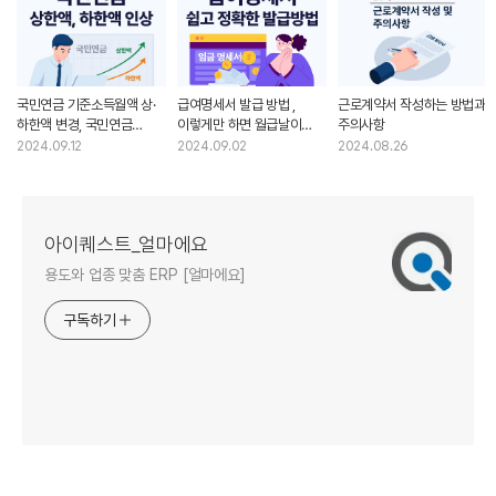
국민연금 기준소득월액 상·
급여명세서 발급 방법 ,
근로계약서 작성하는 방법과
하한액 변경, 국민연금
이렇게만 하면 월급날이
주의사항
보험료 얼마나 더 내야
편안해집니다.
2024.09.12
2024.09.02
2024.08.26
할까요?
아이퀘스트_얼마에요
용도와 업종 맞춤 ERP [얼마에요]
구독하기