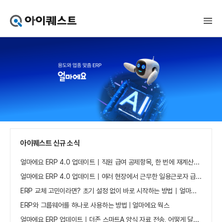
아
이
퀘
스
트
얼
마
에
요
홈
으
로
가
아이퀘스트 신규 소식
기
얼마에요 ERP 4.0 업데이트｜직원 급여 공제항목, 한 번에 재계산하세요
얼마에요 ERP 4.0 업데이트｜여러 현장에서 근무한 일용근로자 급여, 현장별로 선택 수집하세요
ERP 교체 고민이라면? 초기 설정 없이 바로 시작하는 방법｜얼마에요 ERP
ERP와 그룹웨어를 하나로 사용하는 방법 | 얼마에요 웍스
얼마에요 ERP 업데이트｜더존 스마트A 양식 자료 전송, 어떻게 달라졌나요?