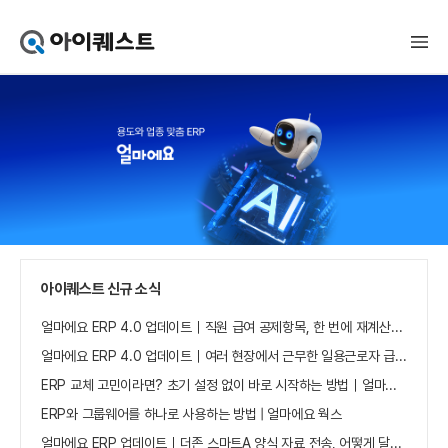
아
이
퀘
스
트
얼
마
에
요
홈
으
로
가
아이퀘스트 신규 소식
기
얼마에요 ERP 4.0 업데이트｜직원 급여 공제항목, 한 번에 재계산하세요
얼마에요 ERP 4.0 업데이트｜여러 현장에서 근무한 일용근로자 급여, 현장별로 선택 수집하세요
ERP 교체 고민이라면? 초기 설정 없이 바로 시작하는 방법｜얼마에요 ERP
ERP와 그룹웨어를 하나로 사용하는 방법 | 얼마에요 웍스
얼마에요 ERP 업데이트｜더존 스마트A 양식 자료 전송, 어떻게 달라졌나요?