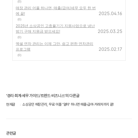
(0)
매장 관리 어플 하나면, 매출/급여/세무 모두 한 번
2025.04.16
에 끝!
(0)
2025년 소상공인 고효율기기 지원사업으로 냉난
2025.03.25
방기 구매 지원금 받으세요!
(0)
엑셀 연차 관리는 이제 그만, 쉽고 편한 연차관리
2025.02.17
프로그램
(0)
'경리·회계·세무 가이드/트렌드·비즈니스'의 다른글
현재글
소상공인 매장관리, 무료 어플 ‘얼마’ 하나면 매출·급여·거래처까지 끝!
관련글