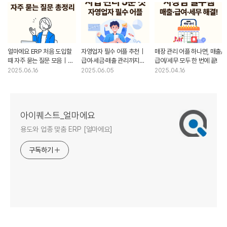
얼마에요 ERP 처음 도입할
자영업자 필수 어플 추천｜
매장 관리 어플 하나면, 매출/
때 자주 묻는 질문 모음｜
급여·세금·매출 관리까지
급여/세무 모두 한 번에 끝!
전자결재·홈택스·
5분 컷으로 끝내는 비법
2025.06.16
2025.06.05
2025.04.16
세금신고까지 총정리
아이퀘스트_얼마에요
용도와 업종 맞춤 ERP [얼마에요]
구독하기