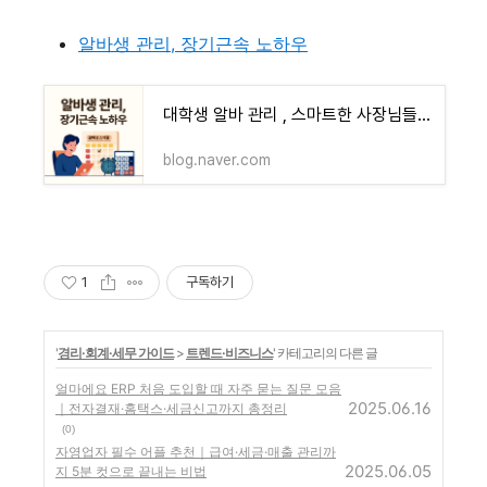
알바생 관리, 장기근속 노하우
대학생 알바 관리 , 스마트한 사장님들의 노하우 대공개
blog.naver.com
1
구독하기
'
경리·회계·세무 가이드
>
트렌드·비즈니스
' 카테고리의 다른 글
얼마에요 ERP 처음 도입할 때 자주 묻는 질문 모음
2025.06.16
｜전자결재·홈택스·세금신고까지 총정리
(0)
자영업자 필수 어플 추천｜급여·세금·매출 관리까
2025.06.05
지 5분 컷으로 끝내는 비법