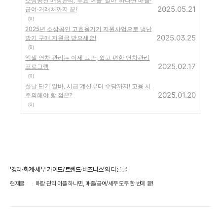
소상공인 매장관리, 무료 어플 ‘얼마’ 하나면 매출·
2025.05.21
급여·거래처까지 끝!
(0)
2025년 소상공인 고효율기기 지원사업으로 냉난
2025.03.25
방기 구매 지원금 받으세요!
(0)
엑셀 연차 관리는 이제 그만, 쉽고 편한 연차관리
2025.02.17
프로그램
(0)
설날 단기 알바, 시급 계산부터 수당까지! 고용 시
2025.01.20
주의해야 할 점은?
(0)
'경리·회계·세무 가이드/트렌드·비즈니스'의 다른글
현재글
매장 관리 어플 하나면, 매출/급여/세무 모두 한 번에 끝!