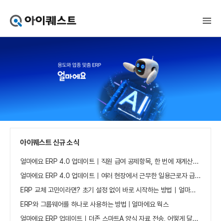
아
이
퀘
스
트
얼
마
에
요
홈
으
로
가
아이퀘스트 신규 소식
기
얼마에요 ERP 4.0 업데이트｜직원 급여 공제항목, 한 번에 재계산하세요
얼마에요 ERP 4.0 업데이트｜여러 현장에서 근무한 일용근로자 급여, 현장별로 선택 수집하세요
ERP 교체 고민이라면? 초기 설정 없이 바로 시작하는 방법｜얼마에요 ERP
ERP와 그룹웨어를 하나로 사용하는 방법 | 얼마에요 웍스
얼마에요 ERP 업데이트｜더존 스마트A 양식 자료 전송, 어떻게 달라졌나요?