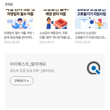
관련글
자영업자 필수 어플 추천｜
소상공인 매장관리, 무료
2025년 소상공인
급여·세금·매출 관리까지
어플 ‘얼마’ 하나면 매출·급여
고효율기기 지원사업으로
5분 컷으로 끝내는 비법
·거래처까지 끝!
냉난방기 구매 지원금
2025.06.05
2025.05.21
2025.03.25
받으세요!
아이퀘스트_얼마에요
용도와 업종 맞춤 ERP [얼마에요]
구독하기