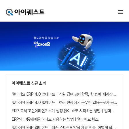
아
이
퀘
스
트
얼
마
에
요
홈
으
로
가
아이퀘스트 신규 소식
기
얼마에요 ERP 4.0 업데이트｜직원 급여 공제항목, 한 번에 재계산하세요
얼마에요 ERP 4.0 업데이트｜여러 현장에서 근무한 일용근로자 급여, 현장별로 선택 수집하세요
ERP 교체 고민이라면? 초기 설정 없이 바로 시작하는 방법｜얼마에요 ERP
ERP와 그룹웨어를 하나로 사용하는 방법 | 얼마에요 웍스
얼마에요 ERP 업데이트｜더존 스마트A 양식 자료 전송, 어떻게 달라졌나요?