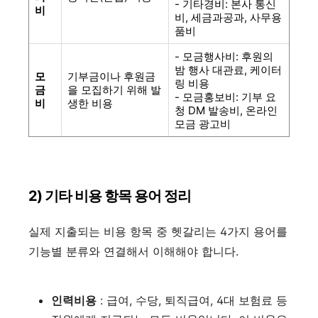
-
기타경비
: 본사 통신
비
비, 세금과공과, 사무용
품비
- 모금행사비: 후원의
밤 행사 대관료, 케이터
모
기부금이나 후원금
링 비용
금
을 모집
하기 위해 발
-
모금홍보비
: 기부 요
비
생한 비용
청 DM 발송비, 온라인
모금 광고비
2) 기타 비용 항목 용어 정리
실제 지출되는 비용 항목 중 헷갈리는 4가지 용어를
기능별 분류와 연결해서 이해해야 합니다.
인력비용
: 급여, 수당, 퇴직급여, 4대 보험료 등