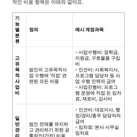
적인 비용 항목은 아래와 같아요.
기
능
별
정의
예시 계정과목
분
류
- 사업수행비: 장학금,
고
지원금, 구호물품 구입
유
비
목
법인의 고유목적사
- 인건비: 사회복지사,
적
업 수행
에
'직접'
관
프로그램 담당자 등 사
사
련된 모든 비용
업 수행 인력의 급여
업
-
사업진행비
: 프로그
비
램 운영에 직접 든 임차
료, 재료비, 강사비
- 인건비: 대표이사, 행
정/경리/총무 담당자의
일
급여
반
법인
전체를 유지하
- 임차료: 본사 사무실
관
고 관리
하기 위한
공
임차료
리
통적인(간접) 비용