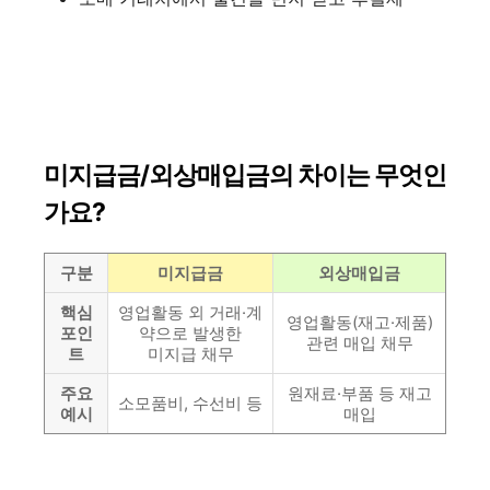
미지급금/외상매입금의 차이는 무엇인
가요?
구분
미지급금
외상매입금
핵심
영업활동 외 거래·계
영업활동(재고·제품)
포인
약으로 발생한
관련 매입 채무
트
미지급 채무
주요
원재료·부품 등 재고
소모품비, 수선비 등
예시
매입