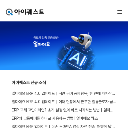
아
이
퀘
스
트
얼
마
에
요
홈
으
로
가
아이퀘스트 신규 소식
기
얼마에요 ERP 4.0 업데이트｜직원 급여 공제항목, 한 번에 재계산하세요
얼마에요 ERP 4.0 업데이트｜여러 현장에서 근무한 일용근로자 급여, 현장별로 선택 수집하세요
ERP 교체 고민이라면? 초기 설정 없이 바로 시작하는 방법｜얼마에요 ERP
ERP와 그룹웨어를 하나로 사용하는 방법 | 얼마에요 웍스
얼마에요 ERP 업데이트｜더존 스마트A 양식 자료 전송, 어떻게 달라졌나요?