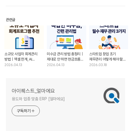
관련글
소규모 사업자 회계관리
미수금 관리 방법 총정리｜
스타트업 창업 초기
방법｜엑셀 한계, AI
제대로 안 하면 현금흐름
재무관리 어떻게 해야 할까?
얼마경리로 자동화하는 방법
무너지는 이유
반드시 챙겨야 할 3가지
2026.04.13
2026.04.13
2026.03.18
아이퀘스트_얼마에요
용도와 업종 맞춤 ERP [얼마에요]
구독하기