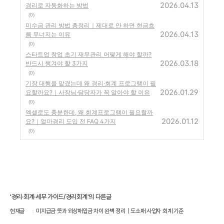
2026.04.13
경리로 자동화하는 방법
(0)
미수금 관리 방법 총정리｜제대로 안 하면 현금흐
2026.04.13
름 무너지는 이유
(0)
스타트업 창업 초기 재무관리 어떻게 해야 할까?
2026.03.18
반드시 챙겨야 할 3가지
(0)
기장 대행을 맡겼는데 왜 경리·회계 프로그램이 필
2026.01.29
요할까요?｜사장님·담당자가 꼭 알아야 할 이유
(0)
엑셀로도 충분한데, 왜 회계프로그램이 필요할까
2026.01.12
요?｜얼마경리 도입 전 FAQ 4가지
(0)
'경리·회계·세무 가이드/경리회계'의 다른글
현재글
미지급금 뜻과 외상매입금 차이 완벽 정리｜도소매 사업자 회계 기준