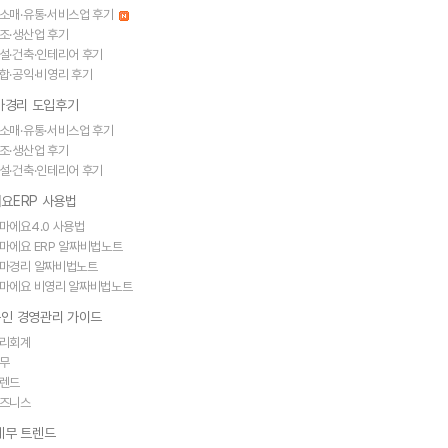
소매·유통·서비스업 후기
조·생산업 후기
설·건축·인테리어 후기
합·공익·비영리 후기
얼마경리 도입후기
소매·유통·서비스업 후기
조·생산업 후기
설·건축·인테리어 후기
요ERP 사용법
마에요4.0 사용법
마에요 ERP 알짜비법노트
마경리 알짜비법노트
마에요 비영리 알짜비법노트
인 경영관리 가이드
리회계
무
렌드
즈니스
세무 트렌드