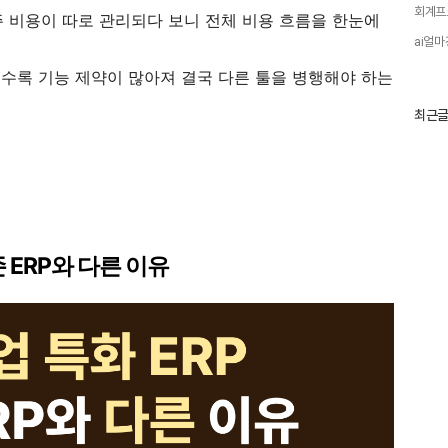
회계프
주 비용이 따로 관리되다 보니 전체 비용 흐름을 한눈에
ai얼마
질수록 기능 제약이 많아져 결국 다른 툴을 병행해야 하는
최
최근
근
글
과
인
기
글
존 ERP와 다른 이유