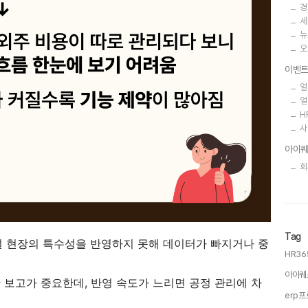
경
세
뉴
오
이벤
얼
얼
H
사
아이퀘
회
Tag
건설 현장의 특수성을 반영하지 못해 데이터가 빠지거나 중
HR36
아이퀘
 보고가 중요한데, 반영 속도가 느리면 공정 관리에 차
erp프