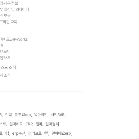
영·세무 정보
무 일정 및 월페이퍼
스 모음
프라인 교육
트
마에요ERP·Works
마
R365
인365
스트 소식
사 소식
5,
건설,
제조업erp,
얼마싸인,
사인365,
스트,
얼마에요,
ERP,
얼마,
얼마경리,
로그램,
erp추천,
경리프로그램,
얼마에요erp,