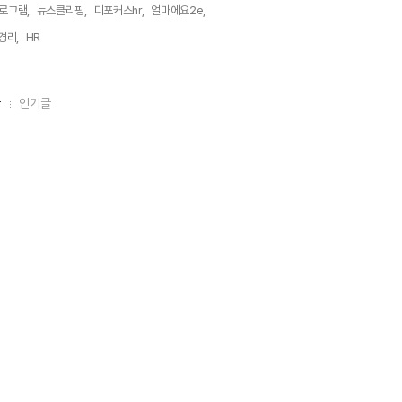
로그램,
뉴스클리핑,
디포커스hr,
얼마에요2e,
경리,
HR,
글
인기글