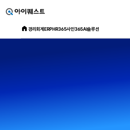
아
이
퀘
아
스
경리회계
ERP
HR365
사인365
AI솔루션
이
트
퀘
얼
스
마
트
에
메
요
인
홈
홈
으
페
로
이
가
지
기