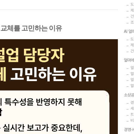
도
제
건
조
P 교체를 고민하는 이유
AI 
도
제
건
얼마에
얼
얼
얼
얼
소상공
경
세
트
비
경영·