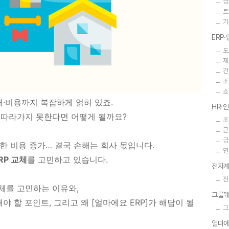
급
트
기
ERP
도
제
건
조
쇼
재·비용까지 복잡하게 얽혀 있죠.
HR·
를 따라가지 못한다면 어떻게 될까요?
조
근
급
요한 비용 증가… 결국 손해는 회사 몫입니다.
연
RP 교체
를 고민하고 있습니다.
전자계
전
체를 고민하는 이유와,
그룹
해야 할 포인트, 그리고 왜 [얼마에요 ERP]가 해답이 될
그
얼마에