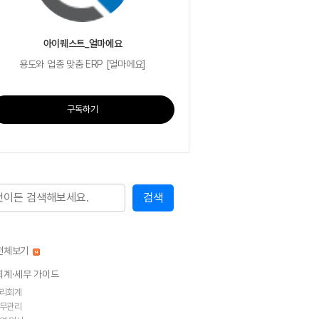
아이퀘스트_얼마에요
용도와 업종 맞춤 ERP [얼마에요]
구독하기
전체보기
회계·세무 가이드
리회계
무관리