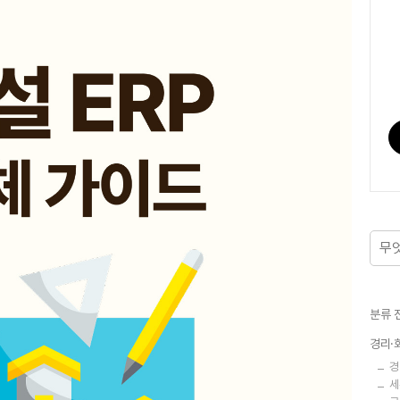
분류 
경리·
경
세