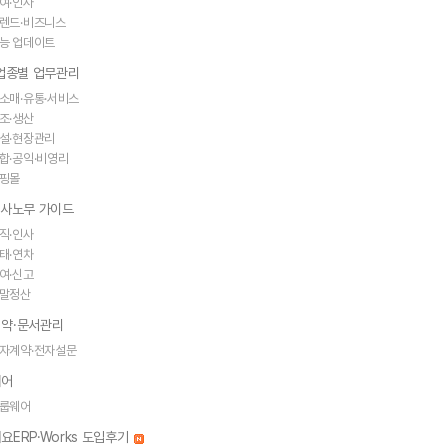
여·인사
렌드·비즈니스
능 업데이트
·업종별 업무관리
소매·유통·서비스
조·생산
설·현장관리
합·공익·비영리
핑몰
인사노무 가이드
직·인사
태·연차
여·신고
말정산
약·문서관리
자계약·전자설문
웨어
룹웨어
요ERP·Works 도입후기