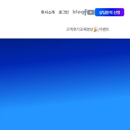
아
아
아
회사소개
로그인
상담문의 신청
이
이
이
퀘
퀘
퀘
스
스
스
고객후기
교육영상
이벤트
트
트
트
페
유
블
이
튜
로
스
브
그
북
바
바
바
로
로
로
가
가
가
기
기
기