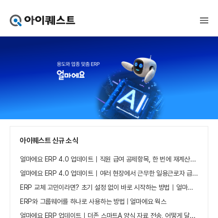
아
이
퀘
스
트
얼
마
에
요
홈
으
로
가
아이퀘스트 신규 소식
기
얼마에요 ERP 4.0 업데이트｜직원 급여 공제항목, 한 번에 재계산하세요
얼마에요 ERP 4.0 업데이트｜여러 현장에서 근무한 일용근로자 급여, 현장별로 선택 수집하세요
ERP 교체 고민이라면? 초기 설정 없이 바로 시작하는 방법｜얼마에요 ERP
ERP와 그룹웨어를 하나로 사용하는 방법 | 얼마에요 웍스
얼마에요 ERP 업데이트｜더존 스마트A 양식 자료 전송, 어떻게 달라졌나요?