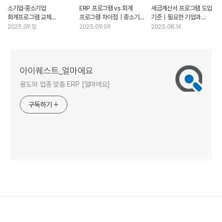
소기업·중소기업
ERP 프로그램 vs 회계
세금계산서 프로그램 도입
회계프로그램 교체
프로그램 차이점｜중소기업
기준｜필요한 기업과
체크리스트｜도입·비교·추천
도입 전 꼭 알아야 할 비교와
불필요한 기업 구분 가이드
2025.09.12
2025.09.09
2025.08.14
가이드
추천
아이퀘스트_얼마에요
용도와 업종 맞춤 ERP [얼마에요]
구독하기