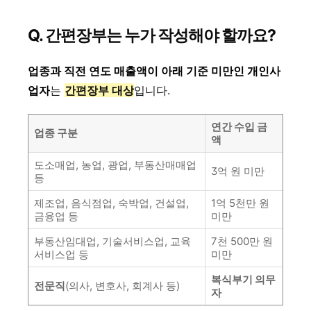
Q. 간편장부는 누가 작성해야 할까요?
업종과 직전 연도 매출액이 아래 기준 미만인 개인사
업자
는
간편장부 대상
입니다.
연간 수입 금
업종 구분
액
도소매업, 농업, 광업, 부동산매매업
3억 원 미만
등
제조업, 음식점업, 숙박업, 건설업,
1억 5천만 원
금융업 등
미만
부동산임대업, 기술서비스업, 교육
7천 500만 원
서비스업 등
미만
복식부기 의무
전문직
(의사, 변호사, 회계사 등)
자