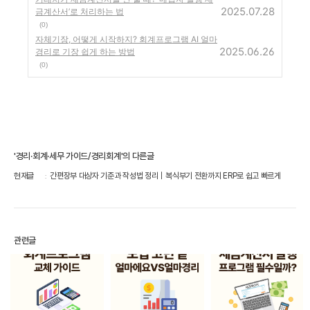
2025.07.28
금계산서’로 처리하는 법
(0)
자체기장, 어떻게 시작하지? 회계프로그램 AI 얼마
2025.06.26
경리로 기장 쉽게 하는 방법
(0)
'경리·회계·세무 가이드/경리회계'의 다른글
현재글
간편장부 대상자 기준과 작성법 정리｜복식부기 전환까지 ERP로 쉽고 빠르게
관련글