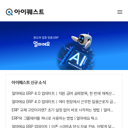
아
이
퀘
스
트
얼
마
에
요
홈
으
로
가
아이퀘스트 신규 소식
기
얼마에요 ERP 4.0 업데이트｜직원 급여 공제항목, 한 번에 재계산하세요
얼마에요 ERP 4.0 업데이트｜여러 현장에서 근무한 일용근로자 급여, 현장별로 선택 수집하세요
ERP 교체 고민이라면? 초기 설정 없이 바로 시작하는 방법｜얼마에요 ERP
ERP와 그룹웨어를 하나로 사용하는 방법 | 얼마에요 웍스
얼마에요 ERP 업데이트｜더존 스마트A 양식 자료 전송, 어떻게 달라졌나요?