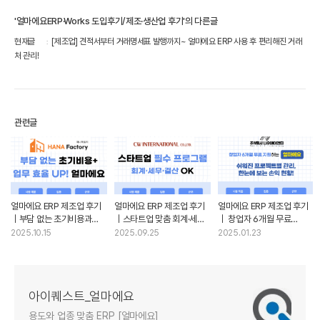
'얼마에요ERP·Works 도입후기/제조·생산업 후기'의 다른글
현재글
[제조업] 견적서부터 거래명세표 발행까지~ 얼마에요 ERP 사용 후 편리해진 거래
처 관리!
관련글
얼마에요 ERP 제조업 후기
얼마에요 ERP 제조업 후기
얼마에요 ERP 제조업 후기
｜부담 없는 초기비용과
｜스타트업 맞춤 회계·세무·
｜ 창업자 6개월 무료
자동 연동으로 업무 효율
결산 관리 솔루션
지원하는 얼마에요!
2025.10.15
2025.09.25
2025.01.23
UP!
프로젝트별 관리가
쉬워졌어요
아이퀘스트_얼마에요
용도와 업종 맞춤 ERP [얼마에요]