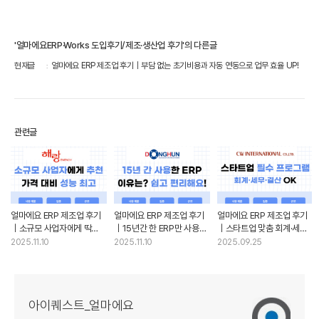
'얼마에요ERP·Works 도입후기/제조·생산업 후기'의 다른글
현재글
얼마에요 ERP 제조업 후기｜부담 없는 초기비용과 자동 연동으로 업무 효율 UP!
관련글
얼마에요 ERP 제조업 후기
얼마에요 ERP 제조업 후기
얼마에요 ERP 제조업 후기
｜소규모 사업자에게 딱
｜15년간 한 ERP만 사용한
｜스타트업 맞춤 회계·세무·
맞는 얼마에요 ERP! 가격
이유
결산 관리 솔루션
2025.11.10
2025.11.10
2025.09.25
대비 성능 최고예요
아이퀘스트_얼마에요