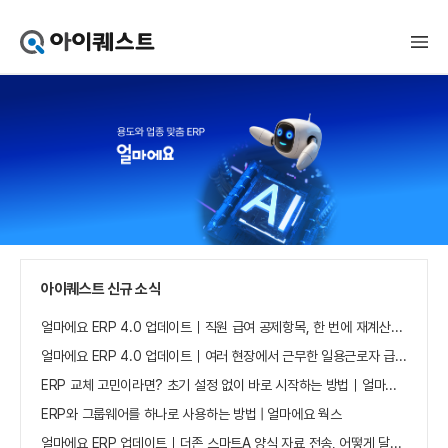
아
이
퀘
스
트
얼
마
에
요
홈
으
로
가
아이퀘스트 신규 소식
기
얼마에요 ERP 4.0 업데이트｜직원 급여 공제항목, 한 번에 재계산하세요
얼마에요 ERP 4.0 업데이트｜여러 현장에서 근무한 일용근로자 급여, 현장별로 선택 수집하세요
ERP 교체 고민이라면? 초기 설정 없이 바로 시작하는 방법｜얼마에요 ERP
ERP와 그룹웨어를 하나로 사용하는 방법 | 얼마에요 웍스
얼마에요 ERP 업데이트｜더존 스마트A 양식 자료 전송, 어떻게 달라졌나요?