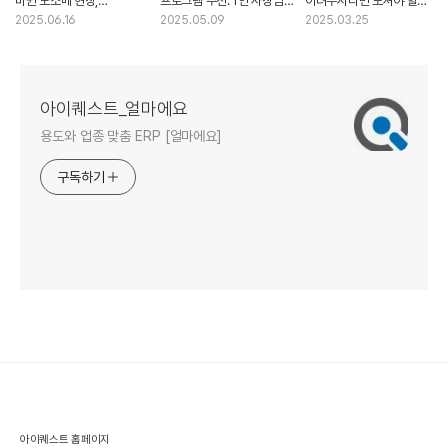
바뀐 도소매 현장,
프로그램 추천: 1인 사장님을
어려우시다면 보셔야 할
사장님들이 말하는 ERP
위한 쉽고 편한 솔루션
질문 리스트
2025.06.16
2025.05.09
2025.03.25
효과
아이퀘스트_얼마에요
용도와 업종 맞춤 ERP [얼마에요]
구독하기
아이퀘스트 홈페이지