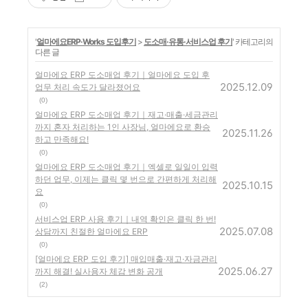
'
얼마에요ERP·Works 도입후기
>
도소매·유통·서비스업 후기
' 카테고리의
다른 글
얼마에요 ERP 도소매업 후기｜얼마에요 도입 후
2025.12.09
업무 처리 속도가 달라졌어요
(0)
얼마에요 ERP 도소매업 후기｜재고·매출·세금관리
까지 혼자 처리하는 1인 사장님, 얼마에요로 환승
2025.11.26
하고 만족해요!
(0)
얼마에요 ERP 도소매업 후기｜엑셀로 일일이 입력
하던 업무, 이제는 클릭 몇 번으로 간편하게 처리해
2025.10.15
요
(0)
서비스업 ERP 사용 후기｜내역 확인은 클릭 한 번!
2025.07.08
상담까지 친절한 얼마에요 ERP
(0)
[얼마에요 ERP 도입 후기] 매입매출·재고·자금관리
2025.06.27
까지 해결! 실사용자 체감 변화 공개
(2)