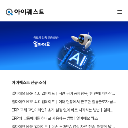
아
이
퀘
스
트
얼
마
에
요
홈
으
로
가
아이퀘스트 신규 소식
기
얼마에요 ERP 4.0 업데이트｜직원 급여 공제항목, 한 번에 재계산하세요
얼마에요 ERP 4.0 업데이트｜여러 현장에서 근무한 일용근로자 급여, 현장별로 선택 수집하세요
ERP 교체 고민이라면? 초기 설정 없이 바로 시작하는 방법｜얼마에요 ERP
ERP와 그룹웨어를 하나로 사용하는 방법 | 얼마에요 웍스
얼마에요 ERP 업데이트｜더존 스마트A 양식 자료 전송, 어떻게 달라졌나요?