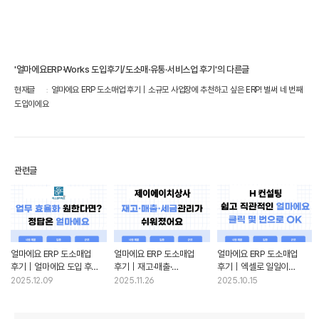
'얼마에요ERP·Works 도입후기/도소매·유통·서비스업 후기'의 다른글
현재글
얼마에요 ERP 도소매업 후기｜소규모 사업장에 추천하고 싶은 ERP! 벌써 네 번째
도입이에요
관련글
얼마에요 ERP 도소매업
얼마에요 ERP 도소매업
얼마에요 ERP 도소매업
후기｜얼마에요 도입 후
후기｜재고·매출·
후기｜엑셀로 일일이
업무 처리 속도가
세금관리까지 혼자 처리하는
입력하던 업무, 이제는 클릭
2025.12.09
2025.11.26
2025.10.15
달라졌어요
1인 사장님, 얼마에요로
몇 번으로 간편하게
환승하고 만족해요!
처리해요