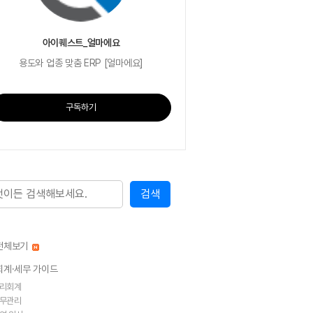
아이퀘스트_얼마에요
용도와 업종 맞춤 ERP [얼마에요]
구독하기
전체보기
회계·세무 가이드
리회계
무관리