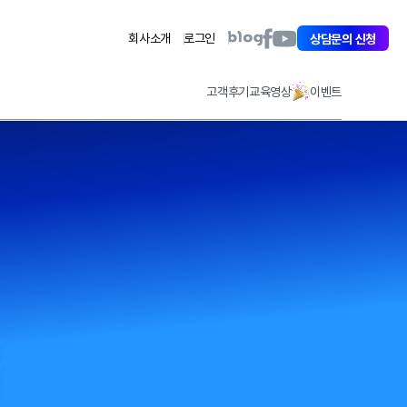
아
아
아
회사소개
로그인
상담문의 신청
이
이
이
퀘
퀘
퀘
스
스
스
고객후기
교육영상
이벤트
트
트
트
페
유
블
이
튜
로
스
브
그
북
바
바
바
로
로
로
가
가
가
기
기
기