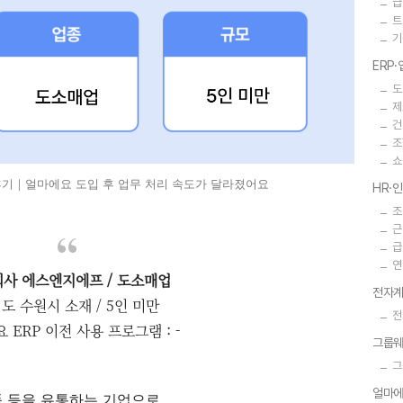
급
트
기
ERP
도
제
건
조
쇼
후기｜얼마에요 도입 후 업무 처리 속도가 달라졌어요
HR·
조
근
급
연
사 에스엔지에프 / 도소매업
전자계
도 수원시 소재 / 5인 미만
전
 ERP 이전 사용 프로그램 : -
그룹
그
얼마에
 등을 유통하는 기업으로,