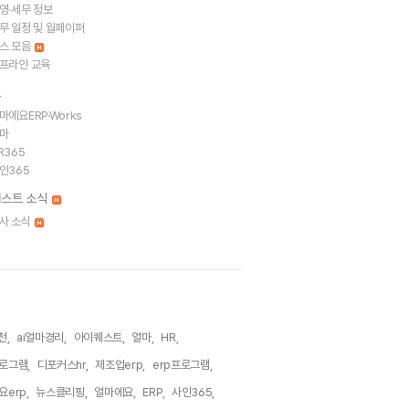
영·세무 정보
무 일정 및 월페이퍼
스 모음
프라인 교육
트
마에요ERP·Works
마
R365
인365
스트 소식
사 소식
천,
ai얼마경리,
아이퀘스트,
얼마,
HR,
로그램,
디포커스hr,
제조업erp,
erp프로그램,
erp,
뉴스클리핑,
얼마에요,
ERP,
사인365,