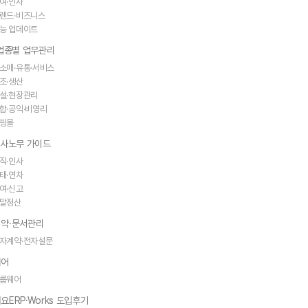
여·인사
렌드·비즈니스
능 업데이트
·업종별 업무관리
소매·유통·서비스
조·생산
설·현장관리
합·공익·비영리
핑몰
인사노무 가이드
직·인사
태·연차
여·신고
말정산
약·문서관리
자계약·전자설문
웨어
룹웨어
요ERP·Works 도입후기