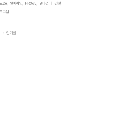
요2e,
얼마싸인,
HR365,
얼마경리,
건설,
로그램,
글
인기글