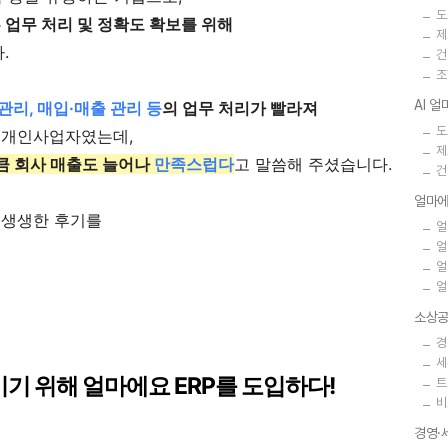
도
 업무 처리 및 정확도 확보를 위해
제
.
건
조
AI 
관리, 매입·매출 관리 등
의 업무 처리가 빨라져
도
땐 개인사업자였는데,
제
큼 회사 매출도 늘어나
만족스럽다
고 말씀해 주셨습니다.
건
얼마에
 생생한 후기를
얼
얼
얼
얼
소상공
경
세
기 위해 얼마에요 ERP를 도입하다!
트
비
경영·