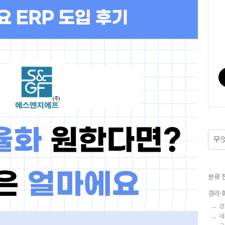
분류 
경리·
경
세