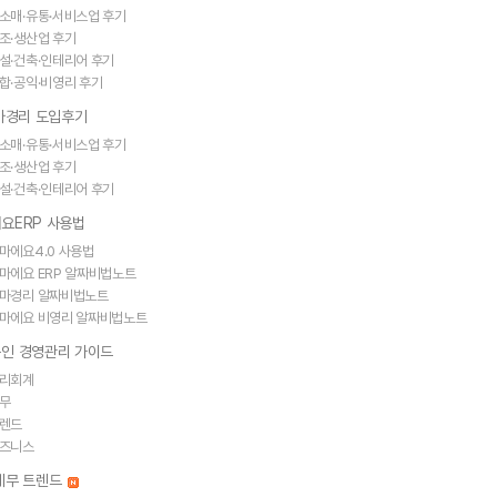
소매·유통·서비스업 후기
조·생산업 후기
설·건축·인테리어 후기
합·공익·비영리 후기
얼마경리 도입후기
소매·유통·서비스업 후기
조·생산업 후기
설·건축·인테리어 후기
요ERP 사용법
마에요4.0 사용법
마에요 ERP 알짜비법노트
마경리 알짜비법노트
마에요 비영리 알짜비법노트
인 경영관리 가이드
리회계
무
렌드
즈니스
세무 트렌드