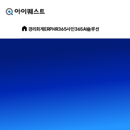
아
이
퀘
아
스
경리회계
ERP
HR365
사인365
AI솔루션
이
트
퀘
얼
스
마
트
에
메
요
인
홈
홈
으
페
로
이
가
지
기