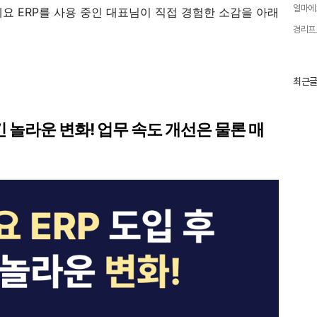
얼마에
 ERP를 사용 중인 대표님이 직접 경험한 소감을 아래
경리프
최
최근
근
글
과
인
긴 놀라운 변화! 업무 속도 개선은 물론 매
기
글