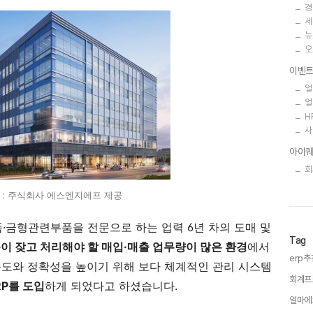
경
세
뉴
오
이벤
얼
얼
H
사
아이퀘
회
 : 주식회사 에스엔지에프 제공
금형관련부품을 전문으로 하는 업력 6년 차의 도매 및
Tag
이 잦고 처리해야 할 매입·매출 업무량이 많은 환경
에서
erp추
속도와 정확성을 높이기 위해 보다 체계적인 관리 시스템
회계프
RP를 도입
하게 되었다고 하셨습니다.
얼마에요