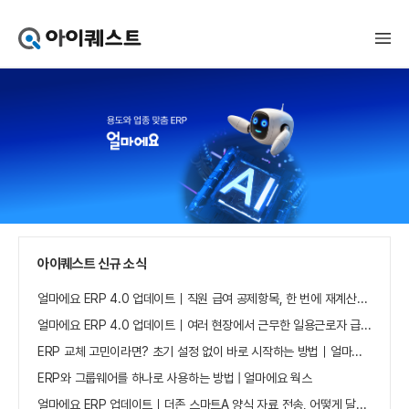
아
이
퀘
스
트
얼
마
에
요
홈
으
로
가
아이퀘스트 신규 소식
기
얼마에요 ERP 4.0 업데이트｜직원 급여 공제항목, 한 번에 재계산하세요
얼마에요 ERP 4.0 업데이트｜여러 현장에서 근무한 일용근로자 급여, 현장별로 선택 수집하세요
ERP 교체 고민이라면? 초기 설정 없이 바로 시작하는 방법｜얼마에요 ERP
ERP와 그룹웨어를 하나로 사용하는 방법 | 얼마에요 웍스
얼마에요 ERP 업데이트｜더존 스마트A 양식 자료 전송, 어떻게 달라졌나요?