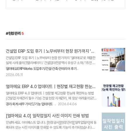
현장관리
5
건설업 ERP 도입 후기 | 노무비부터 현장 원가까지 '얼
마에요'로 해결한 실제 사례
건설업 ERP 도입 후기 | 노무비부터 현장 원가까지 '얼마에요'로 해결한
실제 사례 올테크엘리베이터 / 건설업대전광역시 유성구 소재 / 15인 미
만얼마에요 ERP 이전 사용 프로그램 : - 올테크엘리베이터는 업력 4년
얼마에요ERP·Works 도입후기/건설·건축·인테리어 후기
차의 건설업 기반 승강기 설치 및 교체 기업입니다.​처음 사업을 시작한
2026.05.11
이후 회사 규모가 점점 커지면서업무를 정리하는데 한계를 느끼셨다고
합니다.​그런 상황에서 ERP 도입을 결심하게 되었고동종업체 추천으로
얼마에요 ERP 4.0 업데이트｜현장별 재고현황 한눈에
얼마에요 ERP를 알게 되어 도입하게 되었다고 말씀해 주셨습니다.​얼마
확인하는 방법 (건설업 자재관리 필수 기능)
에요 ERP 고객사의 생생한 후기를지금 바로 들려드리겠습니다! 매입·매
얼마에요 ERP 4.0 업데이트｜현장별 재고현황 한눈에 확인하는 방법
출부터 급여까지, 점점 관리가 어려워졌습니다 사업을 시작한 이후 직원
(건설업 자재관리 필수 기능) 건설 현장 자재관리, 왜 항상 어려울까요?
이 한두 명씩 늘어나면서급여 업무와 각종 신고, 매입·매출 관리까지 처
현장별로 자재가 따로 관리되다 보니✔ 어디에 얼마나 있는지 확인이 어
경리·회계·세무 가이드/기능 업데이트
2026.04.06
리..
렵고✔ 입고·출고 내역이 분산되며✔ 재고 금액까지 관리하려면 업무는
금세 복잡해집니다.​특히 여러 현장을 동시에 운영하는 경우재고 파악 지
[얼마에요 4.0] 일작업일지 사진 이미지 인쇄 방법
연 → 공사 지연 → 비용 증가로 이어질 수 있습니다.​이러한 문제를 해결
안녕하세요. 아이퀘스트 입니다. [현장공사][현장관리][일작업일지]에 등
하기 위해얼마에요 ERP 4.0에 [현장별 재고현황] 기능이 새롭게 추가되
록되어 있는 사진 이미지를 인쇄할 수 있도록 기능이 추가되었습니다.
었습니다.​아래에서 자세히 소개해 드리겠습니다. [현장별 재고현황] 메