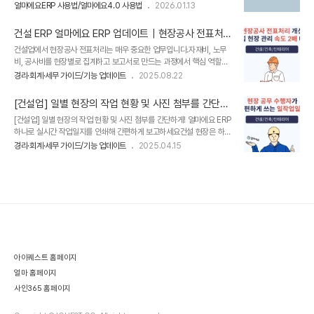
[출력]-[일작업일지(사진)]을 클릭하여 출력일자를 설정합니다. *일작업
뉴 : 현장별 재고를 한 화면에서 확인할 수 있어요!얼마에요 ERP의 [현장
얼마에요ERP 사용법/얼마에요4.0 사용법
2026.01.13
일지(사진)은 1일 작업만 출력 할 수 있으며, 사진이 등록되어 있는 날짜
공사] 메뉴 [자재관리] 탭에 [현장별 재고현황] 메뉴가 추가되었습니다...
로 출력일자를 설정하여 출력합니다. 사진은 최대 15건까지 보여집니다.
건설 ERP 얼마에요 ERP 업데이트｜현장공사 전표처
(이미지파일만 출력가능)(출력일자에 등록된 사진이 15건을 넘는 경우,
리 자동화·범주 등록 개선으로 관리 효율 2배↑
건설업에서 현장공사 전표처리는 매우 중요한 업무입니다.자재비, 노무
먼저 입력된 일지부터 초과된 부분은 절사처리되도록 기능설정 되어있습
비, 공사비를 현장별로 집계하고 보고서로 만드는 과정에서 핵심 역할을
니다.) ​감사합니다.
하기 때문인데요.​이번 업데이트를 통해 건설 ERP [얼마에요 ERP]의 현
경리·회계·세무 가이드/기능 업데이트
2025.08.22
장공사 전표처리 기능이 한층 업그레이드되었습니다.특히 현장명 범주
자동 등록 기능이 추가되어, 건설 현장 관리 속도와 정확성이 모두 향상
[건설업] 일별 현장의 작업 현황 및 사진 첨부를 간단하
되었는데요.아래에서 자세히 설명드리겠습니다.✅ 개선된 기능 : 현장명
게! 얼마에요 ERP 하나로 실시간 작업일지를 인쇄해 간
[건설업] 일별 현장의 작업 현황 및 사진 첨부를 간단하게! 얼마에요 ERP
으로 범주 자동 등록위 사진 순서대로 ① [환경설정] > ②, ③ [현장공사]
편하게 보고하세요
하나로 실시간 작업일지를 인쇄해 간편하게 보고하세요건설 현장은 하루
> ④ [현장명 범주로 자동등록] 란에서 '사용함'에 체크한 후 [저장]을 눌
하루가 '기록의 연속'입니다. 하지만 아직도 많은 현장에서 수기 일지나
러주면[기초정보] > [범주/분류] 메뉴에 현장명으로 범주가 자동 등록됩
경리·회계·세무 가이드/기능 업데이트
2025.04.15
엑셀 파일에 의존하고 있는데요.​😰 "작업 내용 누락돼서 나중에 공정 확
니다.​(※ 단, 이전에 등록한 공사계약건은 반영되지 않으며 환경설정 ..
인이 안 돼요."📏 "어느 구간까지 했는지 알 수 없어 다시 측량했어요."​그
러다 보니 위와 같은 문제들이 생기기 일쑤입니다. 이런 불편한 문제들,
얼마에요 ERP에서 제공하는 현장관리-일작업일지 기능 하나로 해결하
는 방법, 아래에서 자세히 설명드리겠습니다. [현장공사] 일작업일지 -
근로 내역, 자재 내역 등 입력·관리를 간편하게!공사현장의 일작업일지는
근로내역, 자재내역 등 방대한 정보를 담고 있는 자료인데요. 얼..
아이퀘스트 홈페이지
얼마 홈페이지
사인365 홈페이지