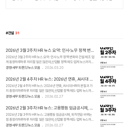
건설
31
2026년 3월 2주차 HR 뉴스 요약: 인사·노무 정책 변화
와 건설·제조 업계 동향
2026년 3월 2주차 HR 뉴스 요약: 인사·노무 정책 변화와 건설·제조 업
계 동향하루하루 처리할 일은 많은데,산업별 정책·제도·업계 뉴스까지모
두 챙기기 쉽지 않으시죠.​그래서 매주 금요일,실무에 필요한 이슈만 정리
경영·세무 트렌드/뉴스 모음
2026.03.20
해 드립니다.​👉 2026년 3월 2주차 산업별 뉴스 클리핑​이번 주 주요
이슈,지금부터 간단히 살펴보겠습니다. 1. HR·인사/노무 주요 뉴스 (26.
2026년 2월 4주차 HR 뉴스: 2026년 연휴, AI시대 HR
03. 09 ~ 03. 13 기준) NO.기사 제목언론사1노란봉투 열린다 … 하청
의 본질과 가치 총정리
2026년 2월 4주차 HR 뉴스: 2026년 연휴, AI시대 HR의 본질과 가
직접고용 요구에 勞勞갈등 커질듯매일경제2야근 후 지하철 끊겨 택시
치 총정리하루하루 처리할 일은 많은데,산업별 정책·제도·업계 뉴스까지
타요…교통비 청구되나요?[직장인 완생]뉴시스3직장인 절반 “급여 등
모두 챙기기 쉽지 않으시죠.​그래서 매주 금요일,실무에 필요한 이슈만 정
노동 소득으로 생계 유지와 미래 대비 불가능”디지털타임스452시간제
경영·세무 트렌드/뉴스 모음
2026.02.27
리해 드립니다.​👉 2026년 2월 4주차 산업별 뉴스 클리핑​이번 주 주요
가 무색… 고달픈 ‘N잡러 中企 직장인’문화일보5변호사와 ..
이슈,지금부터 간단히 살펴보겠습니다. 1. HR·인사/노무 주요 뉴스 (26.
2026년 2월 3주차 HR 뉴스: 고용평등 임금공시제, 퇴
02. 23 ~ 02. 27 기준) NO.기사 제목언론사1퇴직금, 통상임금으로 다
직연금 바뀌는 점 총정리
2026년 2월 3주차 HR 뉴스: 고용평등 임금공시제, 퇴직연금 바뀌는
시 계산해야 할까?노동법률2"실적 탓에 점심 때 친구한테 영업…근로시
점 총정리하루하루 처리할 일은 많은데,산업별 정책·제도·업계 뉴스까지
간 인정되나요?"[직장인 완생]뉴시스35월 하루 연차 쓰면 5일 쉰다…
모두 챙기기 쉽지 않으시죠.​그래서 매주 금요일,실무에 필요한 이슈만 정
2026년 '역대급 연휴' 챙기는 법한국일보4AI 시대, HR의 본질과 가치
경영·세무 트렌드/뉴스 모음
2026.02.27