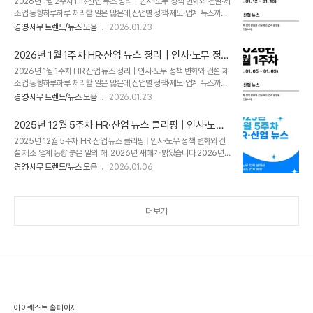
2026년 1월 2주차 HR·산업 뉴스 정리｜인사·노무 정책 변화와 건설·제
공개해요” 정보 개방한 정부문화일보2"실업급여 받았는데 같은 곳 재입
조업 동향하루하루 처리할 일은 많은데,산업별 정책·제도·업계 뉴스까지
사…문제 없나요?"[직장인 완생]뉴시스3성과급, 퇴직금에 반영되나…
모두 챙기기 쉽지 않으시죠.​그래서 매주 금요일,실무에 필요한 이슈만 정
29일 대법 판결 나온다한국경제 2. 세무 주요 뉴스 (26. 01. 19~ 01.
경영·세무 트렌드/뉴스 모음
2026.01.23
리해 드립니다.​👉 2026년 1월 2주차 산업별 뉴스 클리핑​이번 주 주요
23 기준)NO.기사 제목언론사1“나도 해당..
이슈,지금부터 간단히 살펴보겠습니다.1. HR·인사/노무 주요 뉴스 (26.
2026년 1월 1주차 HR·산업 뉴스 정리｜인사·노무 정책
01. 12~ 01. 16 기준)NO.기사 제목언론사1사업주·직장인들이 꼭 알아
변화와 건설·제조업 동향
2026년 1월 1주차 HR·산업 뉴스 정리｜인사·노무 정책 변화와 건설·제
야할 새해 인사관리 제도 5개지디넷코리아2‘육아기 10시 출근제’ 쓰고
조업 동향하루하루 처리할 일은 많은데,산업별 정책·제도·업계 뉴스까지
싶은데, 회사가 거부할 수 있나요? [슬직생]세계일보3지원자는 AI로 자
모두 챙기기 쉽지 않으시죠.​그래서 매주 금요일,실무에 필요한 이슈만 정
소서 쓰고, 기업은 AI로 평가… 2026년 AI 채용 트렌드 분석전자신문
경영·세무 트렌드/뉴스 모음
2026.01.23
리해 드립니다.​👉 2026년 1월 1주차 산업별 뉴스 클리핑​이번 주 주요
2. 세무 주요 뉴스 (26. 01. 12..
이슈,지금부터 간단히 살펴보겠습니다.1. HR·인사/노무 주요 뉴스 (26.
2025년 12월 5주차 HR·산업 뉴스 클리핑 | 인사·노무
01. 05~ 01. 09 기준)NO.기사 제목언론사1최저임금 1만320원…육
정책 변화와 건설·제조 업계 동향
2025년 12월 5주차 HR·산업 뉴스 클리핑 | 인사·노무 정책 변화와 건
아기 10시 출근에 '노란봉투법' 시행[새해 달라지는 것]뉴시스22026년
설·제조 업계 동향'붉은 말의 해' 2026년 새해가 밝았습니다.2026년
초고소득 직장인 건보료 상한액 월 459만원으로 인상연합뉴스3"연차
에도 각 산업별 흐름을 빠르게 파악하실 수 있도록,업무에 참고하실 만한
이틀만 쓰면 9일 쉰다"…직장인 관심 폭발한 '황금 연휴'한국경제 2. 세
경영·세무 트렌드/뉴스 모음
2026.01.06
주요 이슈와 소식을 정리해전해드리겠습니다.​새해 복 많이 받으세요!​👉
무 주요 뉴스 (26. 01. 05~ 01. ..
2025년 12월 5주차 HR·산업 뉴스 클리핑​이번 주에는 어떤 있었는지,
지금부터 같이 살펴보실까요?1. HR·인사/노무 주요 뉴스 (25. 12. 29~
더보기
26. 01. 02 기준)NO.기사 제목언론사1"노동절 '빨간날' 되면 뭐가 달라
지나요?…5인 미만은요?"[직장인 완생]뉴시스2[기고] 내년 HR 리더 역
량 'AI 활용력'서 나온다지디넷코리아3국민 10명 중 6명 여가생활 '만
족'…연차 소진율 79.4% 역..
아이퀘스트 홈페이지