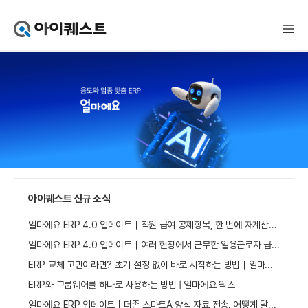
아
이
퀘
스
트
얼
마
에
요
홈
으
로
가
아이퀘스트 신규 소식
기
얼마에요 ERP 4.0 업데이트｜직원 급여 공제항목, 한 번에 재계산하세요
얼마에요 ERP 4.0 업데이트｜여러 현장에서 근무한 일용근로자 급여, 현장별로 선택 수집하세요
ERP 교체 고민이라면? 초기 설정 없이 바로 시작하는 방법｜얼마에요 ERP
ERP와 그룹웨어를 하나로 사용하는 방법 | 얼마에요 웍스
얼마에요 ERP 업데이트｜더존 스마트A 양식 자료 전송, 어떻게 달라졌나요?