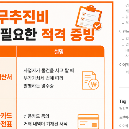
경
세
뉴
오
이벤
얼
얼
H
사
아이퀘
회
Tag
경리프
ai얼마
아이퀘