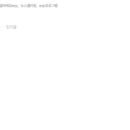
얼마에요erp,
뉴스클리핑,
erp프로그램,
글
인기글