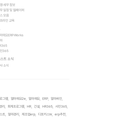
영·세무 정보
무 일정 및 월페이퍼
스 모음
프라인 교육
트
마에요ERP·Works
마
R365
인365
스트 소식
사 소식
로그램,
얼마에요2e,
얼마에요,
ERP,
얼마싸인,
경리,
회계프로그램,
HR,
건설,
HR365,
사인365,
스트,
얼마경리,
제조업erp,
디포커스hr,
erp추천,