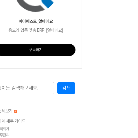
아이퀘스트_얼마에요
용도와 업종 맞춤 ERP [얼마에요]
구독하기
전체보기
회계·세무 가이드
리회계
무관리