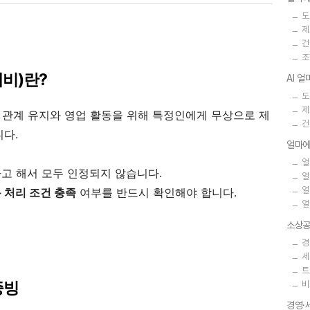
도
제
건
조
대비)란?
AI 
도
제
 관계 유지와 영업 활동을 위해 특정인에게 무상으로 제
건
니다.
얼마에
얼
고 해서 모두 인정되지 않습니다.
얼
얼
 처리 조건 충족
여부를 반드시 확인해야 합니다.
얼
소상공
경
세
트
증빙
비
경영·