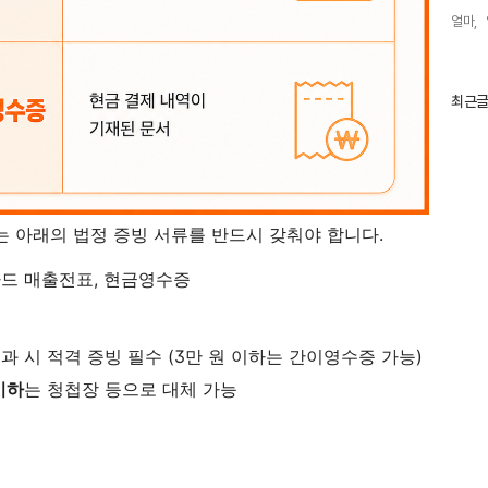
얼마,
최
최근
근
글
과
인
기
글
 아래의 법정 증빙 서류를 반드시 갖춰야 합니다.
드 매출전표, 현금영수증
초과 시 적격 증빙 필수 (3만 원 이하는 간이영수증 가능)
이하
는 청첩장 등으로 대체 가능