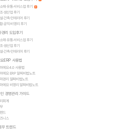
소매·유통·서비스업 후기
조·생산업 후기
설·건축·인테리어 후기
합·공익·비영리 후기
얼마경리 도입후기
소매·유통·서비스업 후기
조·생산업 후기
설·건축·인테리어 후기
요ERP 사용법
마에요4.0 사용법
마에요 ERP 알짜비법노트
마경리 알짜비법노트
마에요 비영리 알짜비법노트
인 경영관리 가이드
리회계
무
렌드
즈니스
세무 트렌드