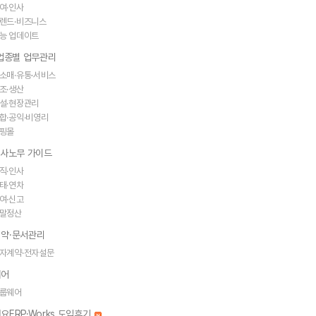
여·인사
렌드·비즈니스
능 업데이트
·업종별 업무관리
소매·유통·서비스
조·생산
설·현장관리
합·공익·비영리
핑몰
인사노무 가이드
직·인사
태·연차
여·신고
말정산
약·문서관리
자계약·전자설문
웨어
룹웨어
요ERP·Works 도입후기