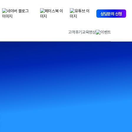
아
아
아
상담문의 신청
이
이
이
퀘
퀘
퀘
스
스
스
트
트
트
고객후기
교육영상
이벤트
블
페
유
로
이
튜
그
스
브
바
북
바
로
바
로
가
로
가
기
가
기
기