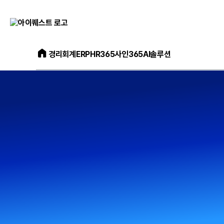
아
이
퀘
아
스
경리회계
ERP
HR365
사인365
AI솔루션
이
트
퀘
얼
스
마
트
에
메
요
인
홈
홈
으
페
로
이
가
지
기