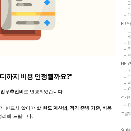
급
트
기
ERP
도
제
건
조
쇼
HR·
조
어디까지 비용 인정될까요?"
근
급
연
업업무추진비
로 변경되었습니다.
전자계
전
가 반드시 알아야 할
한도 계산법, 적격 증빙 기준, 비용
그룹
정리해 드립니다.
그
얼마에