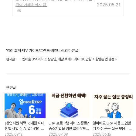
2025.05.21
급여·거래처까지 끝!
(0)
'경리·회계·세무 가이드/트렌드·비즈니스'의 다른글
현재글
연매출 3억 이하 소상공인, 배달·택배비 최대 30만원 지원받는 법 총정리
관련글
[창업지원 혜택] 6개월 이내
ERP 프로그램 서비스 종료?
얼마에요 ERP 처음 도입할
창업 사업주, AI 얼마경리 or
중소기업을 위한 클라우드
때 자주 묻는 질문 모음｜
얼마에요 ERP 무료 도입
ERP 전환 가이드와
전자결재·홈택스·
2025.09.12
2025.07.09
2025.06.16