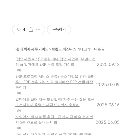
4
구독하기
'
경리·회계·세무 가이드
>
트렌드·비즈니스
' 카테고리의 다른 글
[창업지원 혜택] 6개월 이내 창업 사업주, AI 얼마경
2025.09.12
리 or 얼마에요 ERP 무료 도입 가이드
(0)
ERP 프로그램 서비스 종료? 중소기업을 위한 클라
우드 ERP 전환 가이드와 얼마에요 ERP 전환 혜택
2025.07.09
총정리
(0)
얼마에요 ERP 처음 도입할 때 자주 묻는 질문 모음
2025.06.16
｜전자결재·홈택스·세금신고까지 총정리
(0)
자영업자 필수 어플 추천｜급여·세금·매출 관리까
2025.06.05
지 5분 컷으로 끝내는 비법
(0)
소상공인 매장관리, 무료 어플 ‘얼마’ 하나면 매출·