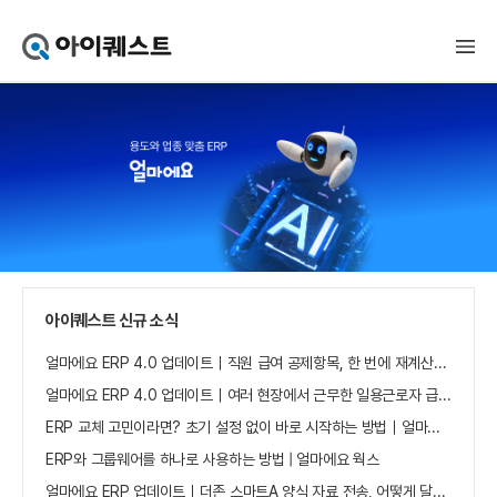
아
이
퀘
스
트
얼
마
에
요
홈
으
로
가
아이퀘스트 신규 소식
기
얼마에요 ERP 4.0 업데이트｜직원 급여 공제항목, 한 번에 재계산하세요
얼마에요 ERP 4.0 업데이트｜여러 현장에서 근무한 일용근로자 급여, 현장별로 선택 수집하세요
ERP 교체 고민이라면? 초기 설정 없이 바로 시작하는 방법｜얼마에요 ERP
ERP와 그룹웨어를 하나로 사용하는 방법 | 얼마에요 웍스
얼마에요 ERP 업데이트｜더존 스마트A 양식 자료 전송, 어떻게 달라졌나요?