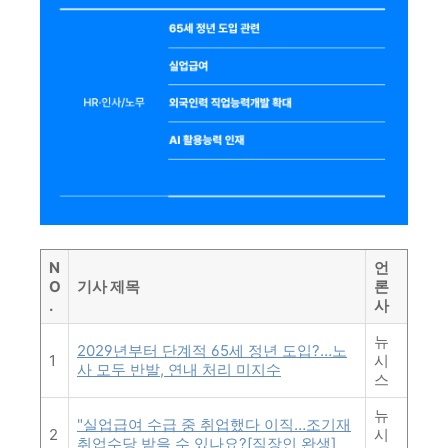
N
언
O
기사 제목
론
.
사
뉴
2029년부터 단계적 65세 정년 도입?…노
1
시
사 모두 반발, 연내 처리 미지수
스
뉴
"실업급여 수급 중 취업했다 이직…조기재
2
시
취업수당 받을 수 있나요?[직장인 완생]