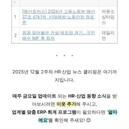
.
[예산포커스] 2026년 고용노동부 예산
아웃소
1
37조 6761억, 산재예방·노동안정 정조
싱타임
준
스
꽁꽁 얼어붙은 건설·제조업 경기…구인
데일리
2
배수 IMF 후 최저
안
2025년 12월 2주차 HR·산업 뉴스 클리핑은 여기까
지입니다.
매주 금요일 업데이트
되는
HR·산업 동향 소식
을 받
아보시려면
이웃 추가
해 주시고,
업계별 맞춤 ERP·회계 프로그램
이 필요하다면 '
얼마
에요'
를 확인해 주세요! 😊