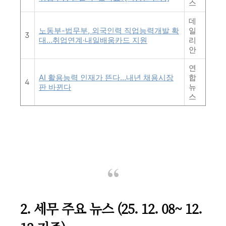
스
데
노동부-법무부, 외국인력 직업능력개발 확
일
3
대…취업연계·내일배움카드 지원
리
안
연
AI 활용능력 인재가 뜬다…내년 채용시장
합
4
판 바뀐다
뉴
스
2. 세무 주요 뉴스 (25. 12. 08~ 12.