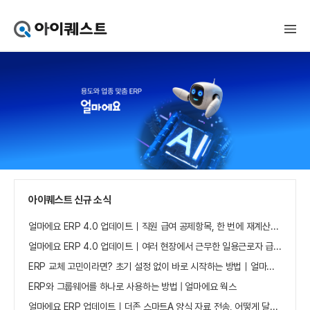
아
이
퀘
스
트
얼
마
에
요
홈
으
로
가
아이퀘스트 신규 소식
기
얼마에요 ERP 4.0 업데이트｜직원 급여 공제항목, 한 번에 재계산하세요
얼마에요 ERP 4.0 업데이트｜여러 현장에서 근무한 일용근로자 급여, 현장별로 선택 수집하세요
ERP 교체 고민이라면? 초기 설정 없이 바로 시작하는 방법｜얼마에요 ERP
ERP와 그룹웨어를 하나로 사용하는 방법 | 얼마에요 웍스
얼마에요 ERP 업데이트｜더존 스마트A 양식 자료 전송, 어떻게 달라졌나요?