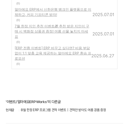
(0)
얼마에요 ERP에서 신한은행 뱅크인 플랫폼으로 이
2025.07.01
체하고, 커피 기프티콘 받자!
(0)
7월 한정 지인 추천 이벤트🎁 추천 받은 지인이 구
매 시 백화점 상품권 증정! 여름 선물 놓치지 마세
2025.07.01
요
(0)
[ERP 전환 이벤트] ERP 바꾸고 싶다면? 비용 부담
없이 1:1 맞춤 교육 제공하는 얼마에요 ERP 환승 프
2025.06.27
로모션
(0)
'이벤트/얼마에요ERP·Works'의 다른글
현재글
8월 한정 ERP 프로그램 견적 이벤트｜견적만 받아도 여름 경품 증정