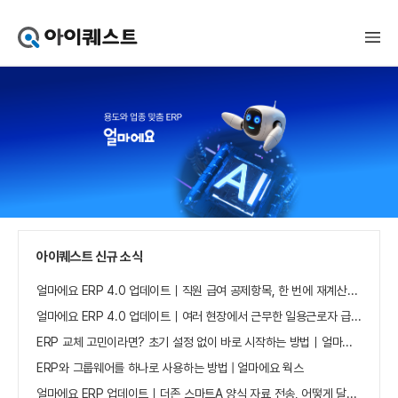
아
이
퀘
스
트
얼
마
에
요
홈
으
로
가
아이퀘스트 신규 소식
기
얼마에요 ERP 4.0 업데이트｜직원 급여 공제항목, 한 번에 재계산하세요
얼마에요 ERP 4.0 업데이트｜여러 현장에서 근무한 일용근로자 급여, 현장별로 선택 수집하세요
ERP 교체 고민이라면? 초기 설정 없이 바로 시작하는 방법｜얼마에요 ERP
ERP와 그룹웨어를 하나로 사용하는 방법 | 얼마에요 웍스
얼마에요 ERP 업데이트｜더존 스마트A 양식 자료 전송, 어떻게 달라졌나요?