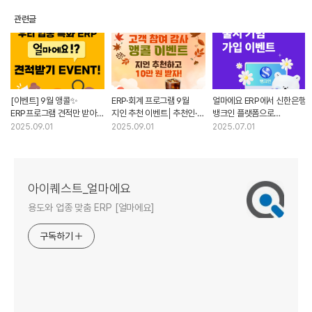
관련글
[이벤트] 9월 앵콜✨
ERP·회계 프로그램 9월
얼마에요 ERP에서 신한은행
ERP프로그램 견적만 받아도
지인 추천 이벤트│추천인·
뱅크인 플랫폼으로
시원한 선물을 드려요!
피추천인 모두 혜택
이체하고, 커피 기프티콘
2025.09.01
2025.09.01
2025.07.01
받자!
아이퀘스트_얼마에요
용도와 업종 맞춤 ERP [얼마에요]
구독하기