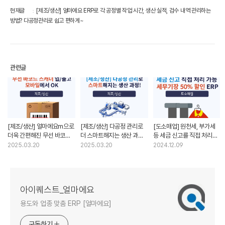
현재글
[제조/생산] 얼마에요 ERP로 각 공정별 작업 시간, 생산 실적, 검수 내역 관리하는
방법? 다공정관리로 쉽고 편하게~
관련글
[제조/생산] 얼마에요m으로
[제조/생산] 다공정 관리로
[도소매업] 원천세, 부가세
더욱 간편해진 무선 바코드
더 스마트해지는 생산 과정!
등 세금 신고를 직접 처리할
스캐너 입/출고 처리! 이제
공정 오류는 방지하고
수 있고 세무기장 50% 할인
2025.03.20
2025.03.20
2024.12.09
모바일에서 유/무선 바코드
품질은 강화하세요!
되는 ERP를 찾는다면?
사용 OK
아이퀘스트_얼마에요
용도와 업종 맞춤 ERP [얼마에요]
구독하기