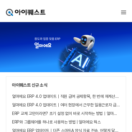
아
이
퀘
스
트
얼
마
에
요
홈
으
로
가
아이퀘스트 신규 소식
기
얼마에요 ERP 4.0 업데이트｜직원 급여 공제항목, 한 번에 재계산하세요
얼마에요 ERP 4.0 업데이트｜여러 현장에서 근무한 일용근로자 급여, 현장별로 선택 수집하세요
ERP 교체 고민이라면? 초기 설정 없이 바로 시작하는 방법｜얼마에요 ERP
ERP와 그룹웨어를 하나로 사용하는 방법 | 얼마에요 웍스
얼마에요 ERP 업데이트｜더존 스마트A 양식 자료 전송, 어떻게 달라졌나요?