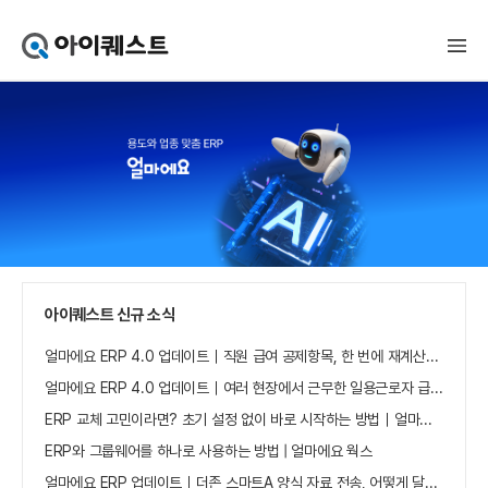
아
이
퀘
스
트
얼
마
에
요
홈
으
로
가
아이퀘스트 신규 소식
기
얼마에요 ERP 4.0 업데이트｜직원 급여 공제항목, 한 번에 재계산하세요
얼마에요 ERP 4.0 업데이트｜여러 현장에서 근무한 일용근로자 급여, 현장별로 선택 수집하세요
ERP 교체 고민이라면? 초기 설정 없이 바로 시작하는 방법｜얼마에요 ERP
ERP와 그룹웨어를 하나로 사용하는 방법 | 얼마에요 웍스
얼마에요 ERP 업데이트｜더존 스마트A 양식 자료 전송, 어떻게 달라졌나요?