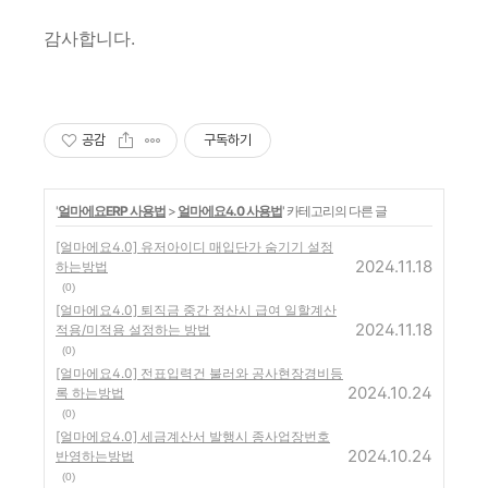
감사합니다.
공감
구독하기
'
얼마에요ERP 사용법
>
얼마에요4.0 사용법
' 카테고리의 다른 글
[얼마에요4.0] 유저아이디 매입단가 숨기기 설정
2024.11.18
하는방법
(0)
[얼마에요4.0] 퇴직금 중간 정산시 급여 일할계산
2024.11.18
적용/미적용 설정하는 방법
(0)
[얼마에요4.0] 전표입력건 불러와 공사현장경비등
2024.10.24
록 하는방법
(0)
[얼마에요4.0] 세금계산서 발행시 종사업장번호
2024.10.24
반영하는방법
(0)