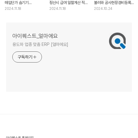
매입단가 숨기기
정산시 급여 일할계산 적용/
불러와 공사현장경비등록
설정하는방법
미적용 설정하는 방법
하는방법
2024.11.18
2024.11.18
2024.10.24
아이퀘스트_얼마에요
용도와 업종 맞춤 ERP [얼마에요]
구독하기
아이퀘스트 홈페이지