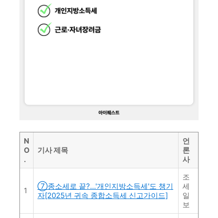
N
언
O
기사 제목
론
.
사
조
⑦종소세로 끝?…'개인지방소득세'도 챙기
세
1
자[2025년 귀속 종합소득세 신고가이드]
일
보