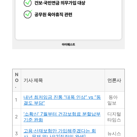
N
O
기사 제목
언론사
.
내년 최저임금 진통 “대폭 인상” vs “동
동아
1
결도 부담”
일보
‘소확신’ 7월부터 건강보험료 분할납부
디지털
2
기준 완화
타임스
고용·산재보험만 가입해주겠다는 회
3
뉴시스
사…문제 없나요?[직장인 완생]