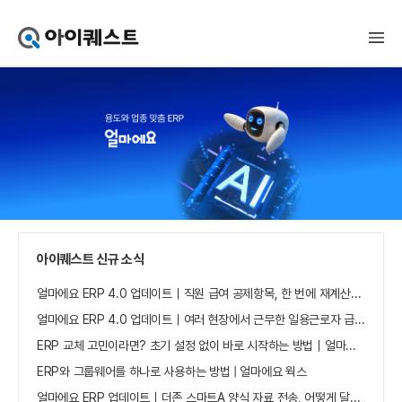
아
이
퀘
스
트
얼
마
에
요
홈
으
로
가
아이퀘스트 신규 소식
기
얼마에요 ERP 4.0 업데이트｜직원 급여 공제항목, 한 번에 재계산하세요
얼마에요 ERP 4.0 업데이트｜여러 현장에서 근무한 일용근로자 급여, 현장별로 선택 수집하세요
ERP 교체 고민이라면? 초기 설정 없이 바로 시작하는 방법｜얼마에요 ERP
ERP와 그룹웨어를 하나로 사용하는 방법 | 얼마에요 웍스
얼마에요 ERP 업데이트｜더존 스마트A 양식 자료 전송, 어떻게 달라졌나요?