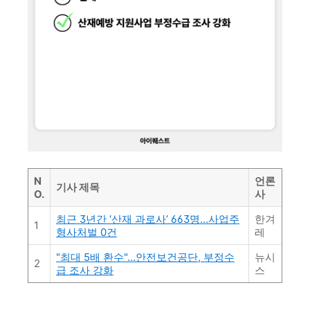
N
언론
기사 제목
O.
사
최근 3년간 ‘산재 과로사’ 663명…사업주
한겨
1
형사처벌 0건
레
"최대 5배 환수"…안전보건공단, 부정수
뉴시
2
급 조사 강화
스