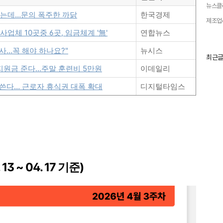
뉴스클
했는데…문의 폭주한 까닭
한국경제
제조업e
업체 10곳중 6곳, 임금체계 '無'
연합뉴스
사…꼭 해야 하나요?"
뉴시스
최
최근
근
지원금 준다…주말 훈련비 5만원
이데일리
글
과
 쓴다… 근로자 휴식권 대폭 확대
디지털타임스
인
기
글
13 ~ 04. 17 기준)