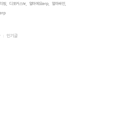
리핑,
디포커스hr,
얼마에요erp,
얼마싸인,
rp,
글
인기글