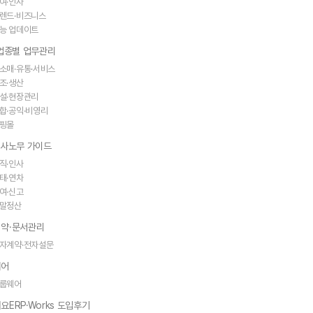
여·인사
렌드·비즈니스
능 업데이트
·업종별 업무관리
소매·유통·서비스
조·생산
설·현장관리
합·공익·비영리
핑몰
인사노무 가이드
직·인사
태·연차
여·신고
말정산
약·문서관리
자계약·전자설문
웨어
룹웨어
요ERP·Works 도입후기