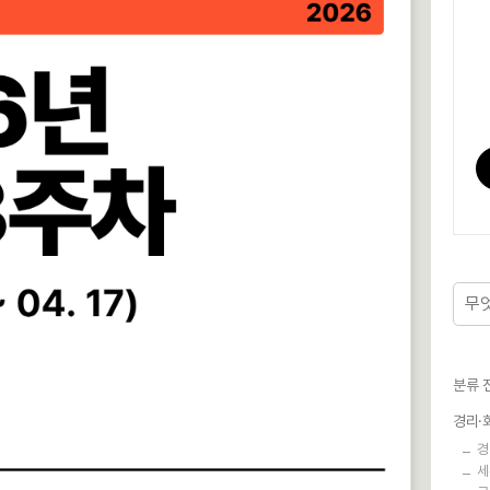
분류 
경리·
경
세