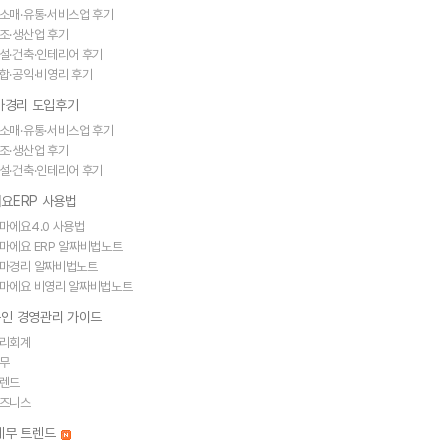
소매·유통·서비스업 후기
조·생산업 후기
설·건축·인테리어 후기
합·공익·비영리 후기
얼마경리 도입후기
소매·유통·서비스업 후기
조·생산업 후기
설·건축·인테리어 후기
요ERP 사용법
마에요4.0 사용법
마에요 ERP 알짜비법노트
마경리 알짜비법노트
마에요 비영리 알짜비법노트
인 경영관리 가이드
리회계
무
렌드
즈니스
세무 트렌드