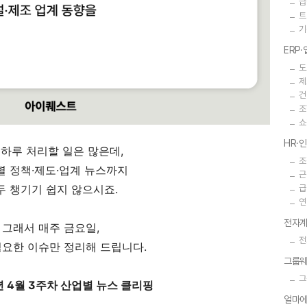
급
트
기
ERP
도
제
건
조
쇼
HR·
하루 처리할 일은 많은데,
조
별 정책·제도·업계 뉴스까지
근
두 챙기기 쉽지 않으시죠.
급
연
전자계
그래서 매주 금요일,
전
필요한 이슈만 정리해 드립니다.
그룹
그
6년 4월 3주차 산업별 뉴스 클리핑
얼마에