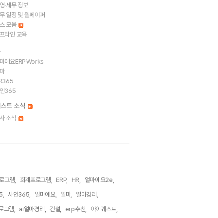
영·세무 정보
무 일정 및 월페이퍼
스 모음
프라인 교육
트
마에요ERP·Works
마
R365
인365
스트 소식
사 소식
로그램,
회계프로그램,
ERP,
HR,
얼마에요2e,
5,
사인365,
얼마에요,
얼마,
얼마경리,
로그램,
ai얼마경리,
건설,
erp추천,
아이퀘스트,