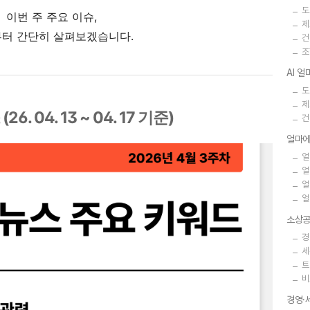
도
이번 주 주요 이슈,
제
터 간단히 살펴보겠습니다.
건
조
AI 
도
제
6. 04. 13 ~ 04. 17 기준)
건
얼마에
얼
얼
얼
얼
소상공
경
세
트
비
경영·