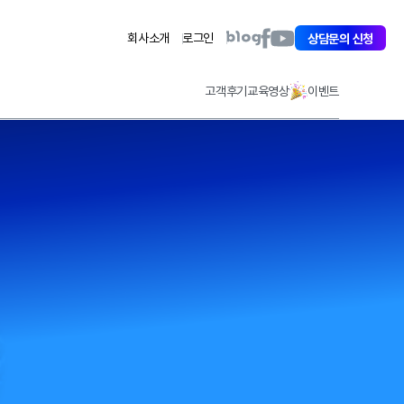
아
아
아
회사소개
로그인
상담문의 신청
이
이
이
퀘
퀘
퀘
스
스
스
고객후기
교육영상
이벤트
트
트
트
페
유
블
이
튜
로
스
브
그
북
바
바
바
로
로
로
가
가
가
기
기
기