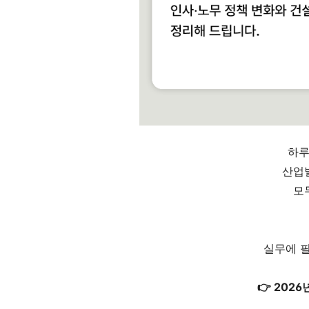
하루
산업
모
실무에 
👉 202