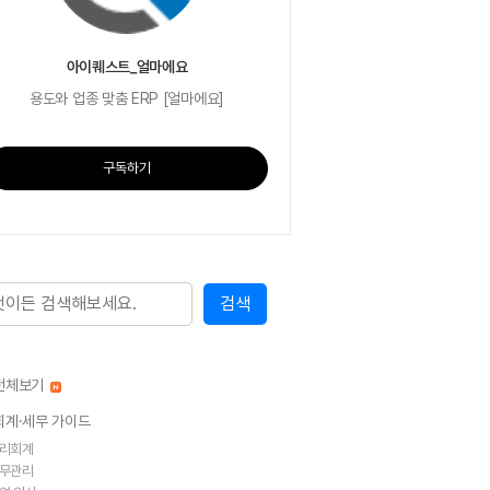
아이퀘스트_얼마에요
용도와 업종 맞춤 ERP [얼마에요]
구독하기
전체보기
회계·세무 가이드
리회계
무관리