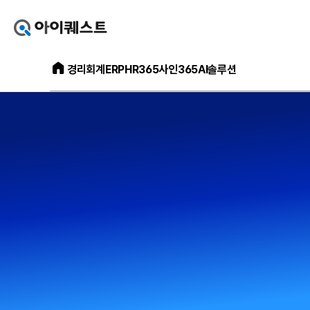
아
이
퀘
아
스
경리회계
ERP
HR365
사인365
AI솔루션
이
트
퀘
얼
스
마
트
에
메
요
인
홈
홈
으
페
로
이
가
지
기