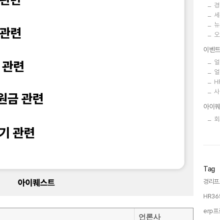
경
세
뉴
오
이벤
얼
얼
H
사
아이퀘
회
Tag
경리프
HR36
erp프
언론사