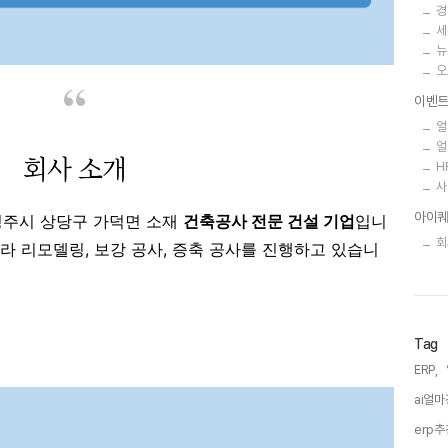
경
세
뉴
오
이벤
얼
얼
회사 소개
H
사
아이퀘
 청주시 상당구 가덕면 소재
건축공사 전문 건설 기업
입니
회
니라 리모델링, 보강 공사, 증축 공사를 진행하고 있습니
Tag
ERP,
ai얼마
erp추