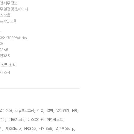
영·세무 정보
무 일정 및 월페이퍼
스 모음
프라인 교육
트
마에요ERP·Works
마
R365
인365
스트 소식
사 소식
얼마에요,
erp프로그램,
건설,
얼마,
얼마경리,
HR,
경리,
디포커스hr,
뉴스클리핑,
아이퀘스트,
천,
제조업erp,
HR365,
사인365,
얼마에요erp,