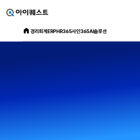
아
이
퀘
아
스
경리회계
ERP
HR365
사인365
AI솔루션
이
트
퀘
얼
스
마
트
에
메
요
인
홈
홈
으
페
로
이
가
지
기