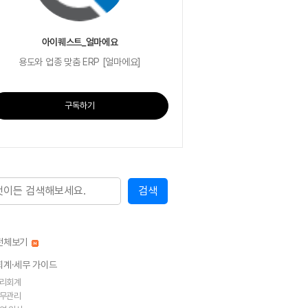
아이퀘스트_얼마에요
용도와 업종 맞춤 ERP [얼마에요]
구독하기
전체보기
회계·세무 가이드
리회계
무관리