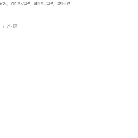
요2e,
경리프로그램,
회계프로그램,
얼마싸인,
글
인기글