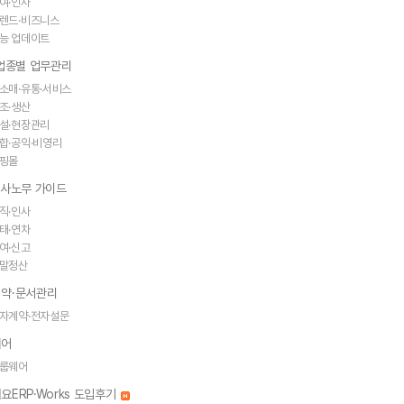
여·인사
렌드·비즈니스
능 업데이트
·업종별 업무관리
소매·유통·서비스
조·생산
설·현장관리
합·공익·비영리
핑몰
인사노무 가이드
직·인사
태·연차
여·신고
말정산
약·문서관리
자계약·전자설문
웨어
룹웨어
요ERP·Works 도입후기