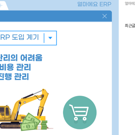
얼마에
최
최근
근
글
과
인
기
글