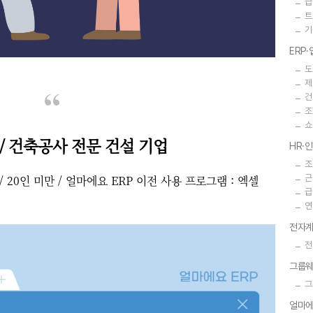
급
트
기
ERP
도
제
건
조
쇼
/ 건축공사 전문 건설 기업
HR·
조
 20인 미만 / 얼마에요 ERP 이전 사용 프로그램 : 엑셀
근
급
연
전자계
전
그룹
그
얼마에