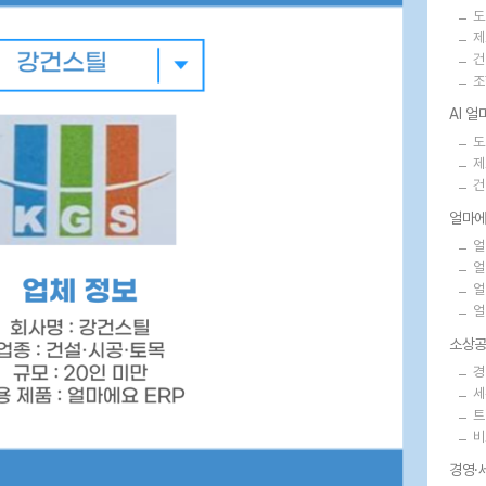
도
제
건
조
AI 
도
제
건
얼마에
얼
얼
얼
얼
소상공
경
세
트
비
경영·