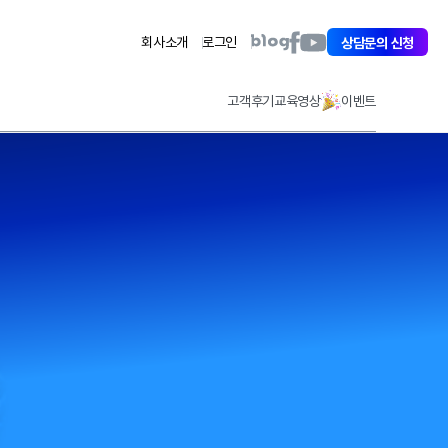
아
아
아
회사소개
로그인
상담문의 신청
이
이
이
퀘
퀘
퀘
스
스
스
고객후기
교육영상
이벤트
트
트
트
페
유
블
이
튜
로
스
브
그
북
바
바
바
로
로
로
가
가
가
기
기
기