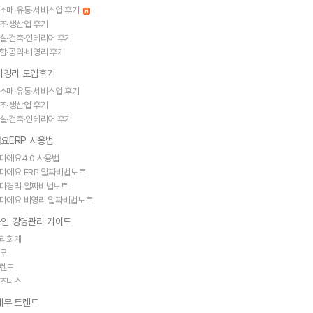
소매·유통·서비스업 후기
조·생산업 후기
설·건축·인테리어 후기
합·공익·비영리 후기
얼마경리 도입후기
소매·유통·서비스업 후기
조·생산업 후기
설·건축·인테리어 후기
요ERP 사용법
마에요4.0 사용법
마에요 ERP 알짜비법노트
마경리 알짜비법노트
마에요 비영리 알짜비법노트
인 경영관리 가이드
리회계
무
렌드
즈니스
세무 트렌드