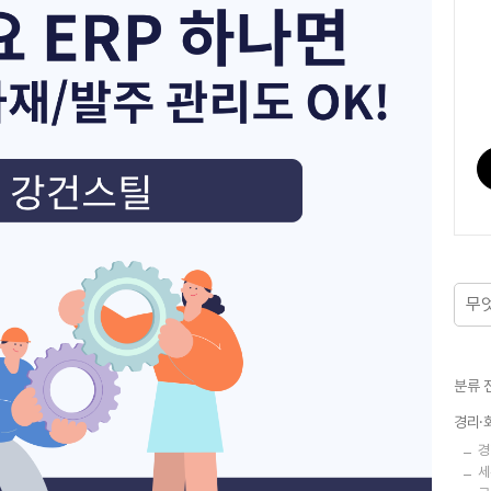
분류 
경리·
경
세