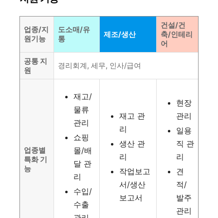
건설/건
업종/지
도소매/유
제조/생산
축/인테리
원기능
통
어
공통 지
경리회계, 세무, 인사/급여
원
재고/
현장
물류
재고 관
관리
관리
리
일용
쇼핑
생산 관
직 관
업종별
몰/배
리
리
특화 기
달 관
능
작업보고
견
리
서/생산
적/
수입/
보고서
발주
수출
관리
관리