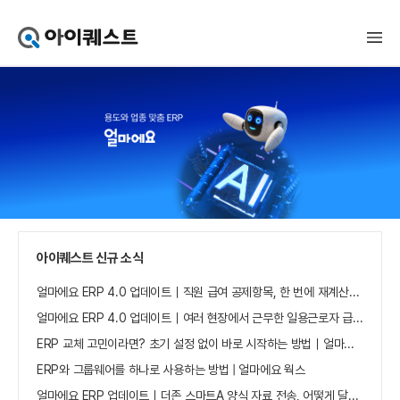
아
이
퀘
스
트
얼
마
에
요
홈
으
로
가
아이퀘스트 신규 소식
기
얼마에요 ERP 4.0 업데이트｜직원 급여 공제항목, 한 번에 재계산하세요
얼마에요 ERP 4.0 업데이트｜여러 현장에서 근무한 일용근로자 급여, 현장별로 선택 수집하세요
ERP 교체 고민이라면? 초기 설정 없이 바로 시작하는 방법｜얼마에요 ERP
ERP와 그룹웨어를 하나로 사용하는 방법 | 얼마에요 웍스
얼마에요 ERP 업데이트｜더존 스마트A 양식 자료 전송, 어떻게 달라졌나요?