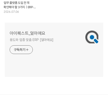
업무 플랫폼 도입 전 꼭
확인해야 할 3가지｜ERP·
그룹웨어 선택 기준 정리
2026.07.06
아이퀘스트_얼마에요
용도와 업종 맞춤 ERP [얼마에요]
구독하기