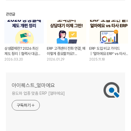
관련글
상생결제란? 2026 최신
ERP 고객센터 전화 연결, 왜
ERP 도입 비교 가이드
제도 정리｜협력사 대금
이렇게 중요할까요?
｜‘얼마에요 ERP’ vs 타사
회수·자금운영까지!
얼마에요 ERP 후기 정리
ERP, 우리 회사에 맞는 회계
2026.03.20
2026.01.29
2025.11.18
얼마에요로 한 번에
프로그램 선택법
관리하세요
아이퀘스트_얼마에요
용도와 업종 맞춤 ERP [얼마에요]
구독하기