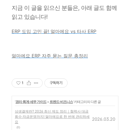
지금 이 글을 읽으신 분들은, 아래 글도 함께
읽고 있습니다!
ERP 도입 고민 끝! 얼마에요 vs 타사 ERP
얼마에요 ERP 자주 묻는 질문 총정리
1
구독하기
'
경리·회계·세무 가이드
>
트렌드·비즈니스
' 카테고리의 다른 글
상생결제란? 2026 최신 제도 정리｜협력사 대금
회수·자금운영까지! 얼마에요로 한 번에 관리하세
2026.03.20
요
(0)