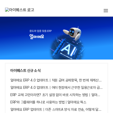
아
이
퀘
스
트
얼
마
에
요
홈
으
로
가
아이퀘스트 신규 소식
기
얼마에요 ERP 4.0 업데이트｜직원 급여 공제항목, 한 번에 재계산하세요
얼마에요 ERP 4.0 업데이트｜여러 현장에서 근무한 일용근로자 급여, 현장별로 선택 수집하세요
ERP 교체 고민이라면? 초기 설정 없이 바로 시작하는 방법｜얼마에요 ERP
ERP와 그룹웨어를 하나로 사용하는 방법 | 얼마에요 웍스
얼마에요 ERP 업데이트｜더존 스마트A 양식 자료 전송, 어떻게 달라졌나요?