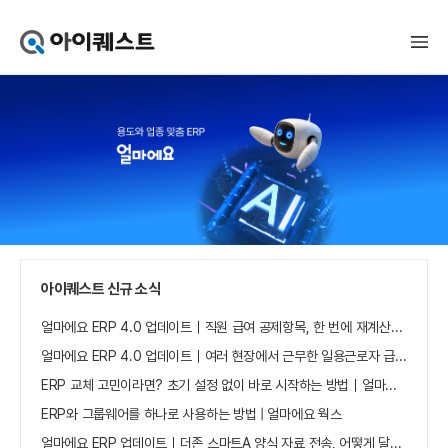
아
이
퀘
스
트
얼
마
에
요
홈
으
로
가
아이퀘스트 신규 소식
기
얼마에요 ERP 4.0 업데이트｜직원 급여 공제항목, 한 번에 재계산하세요
얼마에요 ERP 4.0 업데이트｜여러 현장에서 근무한 일용근로자 급여, 현장별로 선택 수집하세요
ERP 교체 고민이라면? 초기 설정 없이 바로 시작하는 방법｜얼마에요 ERP
ERP와 그룹웨어를 하나로 사용하는 방법 | 얼마에요 웍스
얼마에요 ERP 업데이트｜더존 스마트A 양식 자료 전송, 어떻게 달라졌나요?